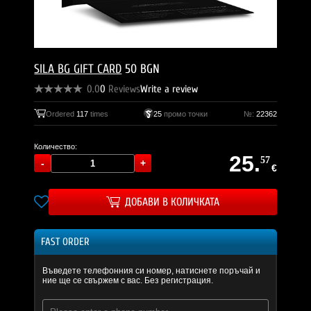
SILA BG GIFT CARD
50 BGN
0.0
0
Reviews
Write a review
Ordered
117
times
25
промо точки
№:
22362
Количество:
25.
57
€
ДОБАВИ В КОЛИЧКАТА
FAST ORDER
Въведете телефонния си номер, натиснете поръчай и
ние ще се свържем с вас. Без регистрация.