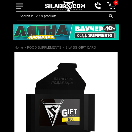
0
Home
>
FOOD SUPPLEMENTS
>
SILA BG GIFT CARD