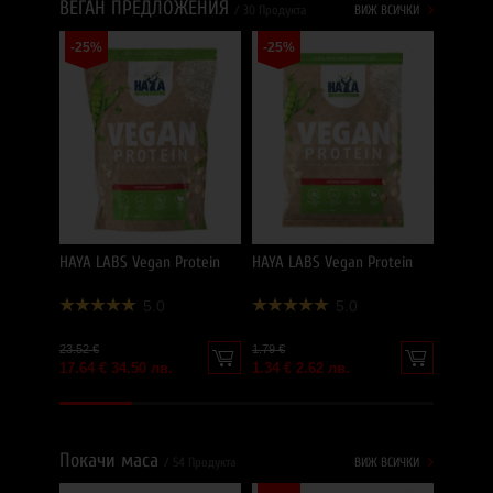
ВЕГАН ПРЕДЛОЖЕНИЯ
/ 30 Продукта
ВИЖ ВСИЧКИ
-25%
-25%
BIOTEC
26.00 €
HAYA LABS Vegan Protein
HAYA LABS Vegan Protein
5.0
5.0
23.52 €
1.79 €
17.64 € 34.50 лв.
1.34 € 2.62 лв.
Покачи маса
/ 54 Продукта
ВИЖ ВСИЧКИ