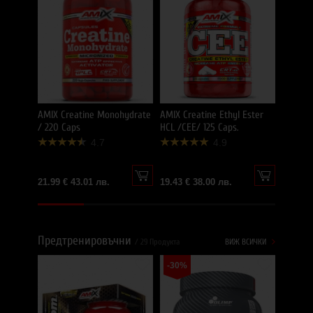
43.97 €
AMIX Creatine Monohydrate
AMIX Creatine Ethyl Ester
/ 220 Caps
HCL /CEE/ 125 Caps.
4.7
4.9
21.99 € 43.01 лв.
19.43 € 38.00 лв.
Предтренировъчни
/ 29 Продукта
ВИЖ ВСИЧКИ
-30%
ANIMAL
-38%
Packs