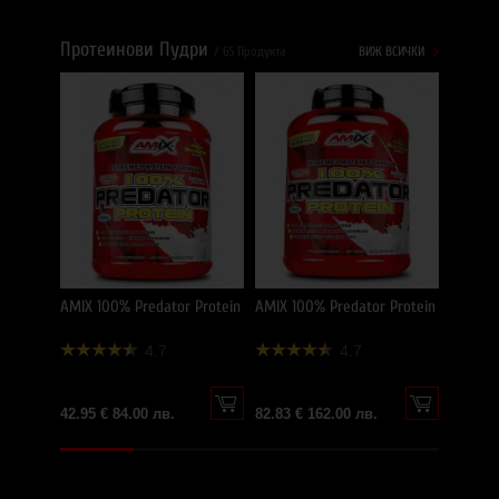
Протеинови Пудри
/ 65 Продукта
ВИЖ ВСИЧКИ
AMIX W
106.35 
AMIX 100% Predator Protein
AMIX 100% Predator Protein
4.7
4.7
42.95 € 84.00 лв.
82.83 € 162.00 лв.