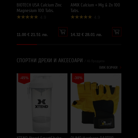
BIOTECH USA Calcium Zinc
AMIX Calcium + Mg & Zn 100
Magnesium 100 Tabs.
Tabs.
4.9
4.9
11.00 € 21.51 лв.
14.32 € 28.01 лв.
СПОРТНИ ДРЕХИ И АКСЕСОАРИ
/ 46 Продукта
ВИЖ ВСИЧКИ
-45%
-30%
OLIMP 
-30%
Gloves 
24.54 €
17.18 €