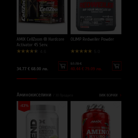
97.00 €
59.99 €
AMIX CellZoom ® Hardcore
OLIMP Redweiler Powder
Activator 45 Serv.
4.6
5.0
57.78 €
34.77 € 68.00 лв.
40.44 € 79.09 лв.
Аминокиселини
/ 30 Продукта
ВИЖ ВСИЧКИ
-43%
AMIX A
Tabs
60.33 €