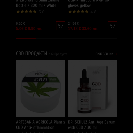
XTEND Xtend SmartShake
OLIMP Hardcore RAPTOR
Bottle / 800 ml / White
gloves yellow
5.0
4.8
9.20 €
24.54 €
5.06 € 9.90 лв.
17.18 € 33.60 лв.
CBD ПРОДУКТИ
/ 61 Продукта
ВИЖ ВСИЧКИ
DR. SC
-35%
/ 50 ml
41.88 €
27.22 €
ARTESANIA AGRICOLA Plantis
DR. SCHULZ Anti-Age Serum
CBD Anti-Inflammation
with CBD / 30 ml
Cream / 50 ml