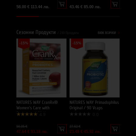
58.00 € 113.44 лв.
43.46 € 85.00 лв.
Сезонни Продукти
/ 230 Продукта
ВИЖ ВСИЧКИ
-15%
-15%
NATURE
-15%
Bifidus
65.12 €
55.35 €
NATURES WAY CranRx®
NATURES WAY Primadophilus
Women's Care with
Original / 90 Vcaps
Probiotics / 60 Vcaps
4.9
0.0
56.05 €
27.62 €
47.64 € 93.18 лв.
23.48 € 45.92 лв.