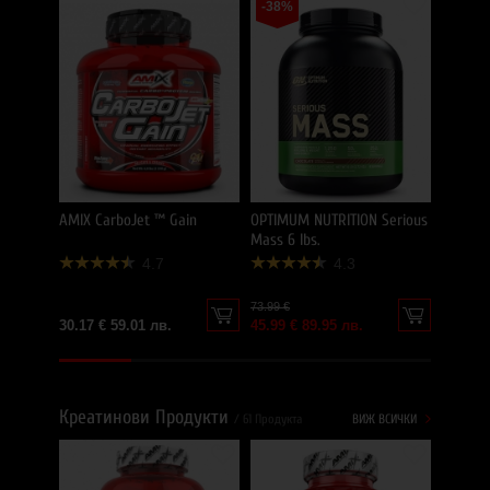
-38%
MUTANT
-15%
45.00 €
38.25 €
AMIX CarboJet ™ Gain
OPTIMUM NUTRITION Serious
Mass 6 lbs.
4.7
4.3
73.99 €
30.17 € 59.01 лв.
45.99 € 89.95 лв.
Креатинови Продукти
/ 61 Продукта
ВИЖ ВСИЧКИ
AMIX C
/ 500 