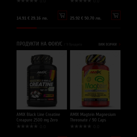
0.0
0.0
14.91 € 29.16 лв.
25.92 € 50.70 лв.
ПРОДУКТИ НА ФОКУС
/ 9 Продукта
ВИЖ ВСИЧКИ
AMIX Pr
/ 1000 
31.70 €
AMIX Black Line Creatine
AMIX Magtein Magnesium
Creapure 2500 mg Zero
Threonate / 90 Caps
Sugar / 210 Chews
0.0
0.0