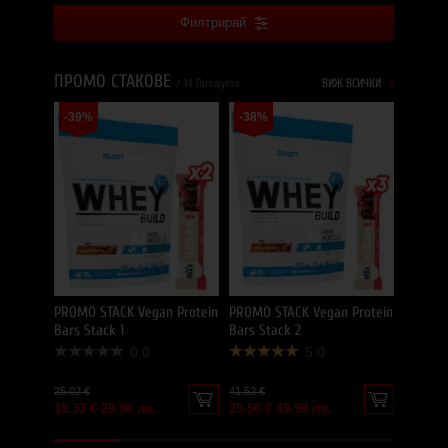
Филтрирай
ПРОМО СТАКОВЕ
/ 14 Продукта
ВИЖ ВСИЧКИ
-39%
-38%
PROMO 
-36%
Bars St
27.02 €
17.21 €
PROMO STACK Vegan Protein
PROMO STACK Vegan Protein
Bars Stack 1
Bars Stack 2
0.0
5.0
25.02 €
41.52 €
15.33 € 29.98 лв.
25.56 € 49.99 лв.