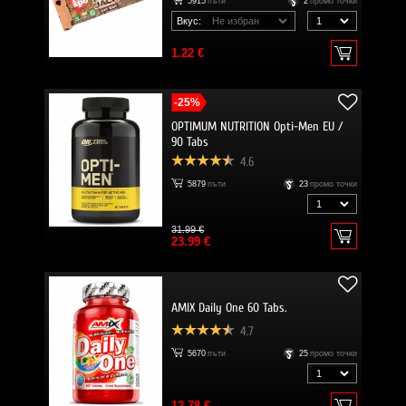
5915
пъти
2
промо точки
Вкус:
1.22 €
-25%
OPTIMUM NUTRITION Opti-Men EU /
90 Tabs
4.6
5879
пъти
23
промо точки
31.99 €
23.99 €
AMIX Daily One 60 Tabs.
4.7
5670
пъти
25
промо точки
12.78 €