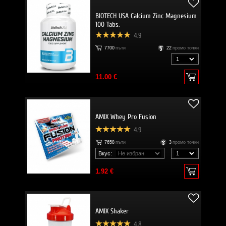
BIOTECH USA Calcium Zinc Magnesium
100 Tabs.
4.9
7700
пъти
22
промо точки
11.00 €
AMIX Whey Pro Fusion
4.9
7658
пъти
3
промо точки
Вкус:
1.92 €
AMIX Shaker
4.8