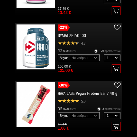
17.89 €
13.42 €
-22%
DYMATIZE ISO 100
4.7
5038
пъти
125
промо точки
Вкус:
160.00 €
125.00 €
-30%
HAYA LABS Vegan Protein Bar / 40 g
5.0
5028
пъти
2
промо точки
Вкус:
1.51 €
1.06 €