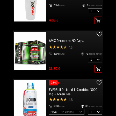
7496
пъти
8
промо точки
4.09 €
AMIX Detonatrol 90 Caps.
4.5
6896
пъти
72
промо точки
36.30 €
-25%
EVERBUILD Liquid L-Carnitine 3000
mg + Green Tea
4.8
6638
пъти
32
промо точки
Вкус: