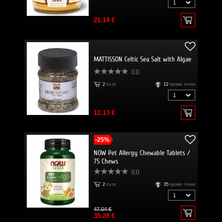
21.14 €
MATTISSON Celtic Sea Salt with Algae
0.0
2
пъти
12
промо точки
12.13 €
-25%
NOW Pet Allergy Chewable Tablets /
75 Chews
0.0
2
пъти
35
промо точки
47.04 €
35.28 €