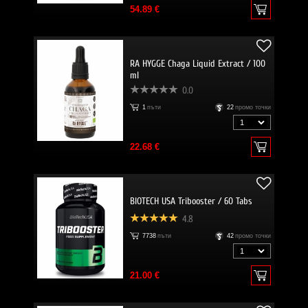
54.89 €
RA HYGGE Chaga Liquid Extract / 100
ml
0.0
1
пъти
22
промо точки
22.68 €
BIOTECH USA Tribooster / 60 Tabs
4.8
7738
пъти
42
промо точки
21.00 €