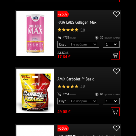
-25%
HAYA LABS Collagen Max
5.0
4765
пъти
35
промо точки
Вкус:
23.52 €
17.64 €
AMIX CarboJet ™ Basic
4.8
4754
пъти
98
промо точки
Вкус:
49.08 €
-60%