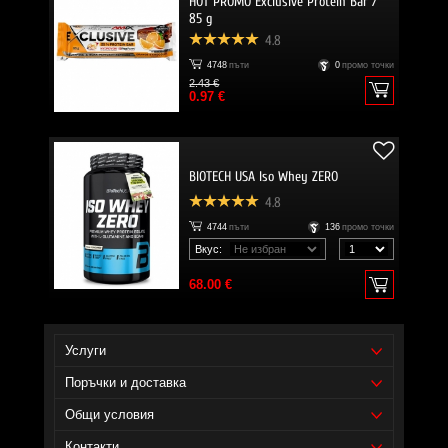
HOT PROMO Exclusive Protein Bar /
85 g
4.8
4748
пъти
0
промо точки
2.43 €
0.97 €
BIOTECH USA Iso Whey ZERO
4.8
4744
пъти
136
промо точки
Вкус:
68.00 €
Услуги
Поръчки и доставка
Общи условия
Контакти