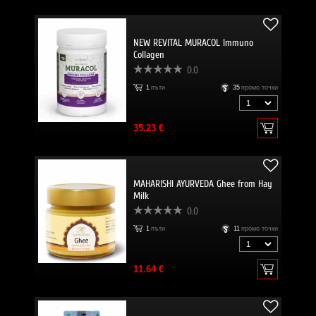
NEW REVITAL MURACOL Immuno
Collagen
0.0
1
пъти
35
промо точки
35.23 €
MAHARISHI AYURVEDA Ghee from Hay
Milk
0.0
1
пъти
11
промо точки
11.64 €