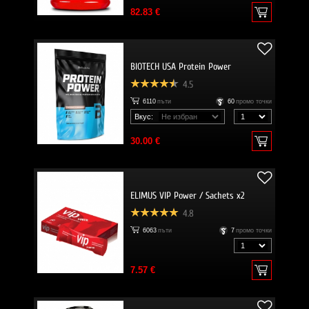
82.83 €
BIOTECH USA Protein Power
4.5
6110
пъти
60
промо точки
Вкус:
30.00 €
ELIMUS VIP Power / Sachets x2
4.8
6063
пъти
7
промо точки
7.57 €