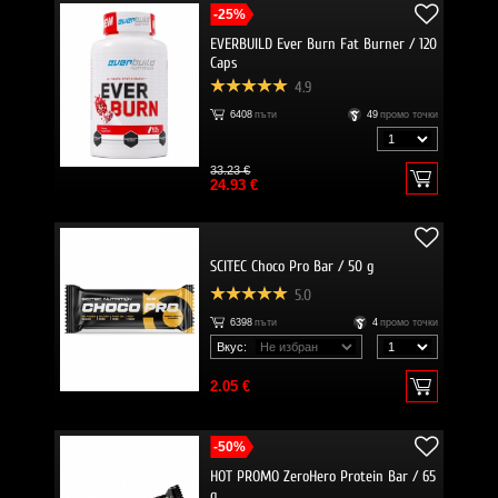
-25%
EVERBUILD Ever Burn Fat Burner / 120
Caps
4.9
6408
пъти
49
промо точки
33.23 €
24.93 €
SCITEC Choco Pro Bar / 50 g
5.0
6398
пъти
4
промо точки
Вкус:
2.05 €
-50%
HOT PROMO ZeroHero Protein Bar / 65
g