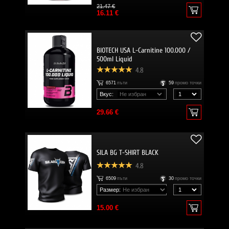
21.47 €
16.11 €
BIOTECH USA L-Carnitine 100.000 /
500ml Liquid
4.8
6571
пъти
59
промо точки
Вкус:
29.66 €
SILA BG T-SHIRT BLACK
4.8
6509
пъти
30
промо точки
Размер:
15.00 €