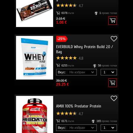
4.7
6378
пъти
1
промо точки
2.15 €
1.08 €
-25%
EVERBUILD Whey Protein Build 2.0 /
Bag
4.8
6255
пъти
58
промо точки
Вкус:
39.00 €
29.25 €
AMIX 100% Predator Protein
4.7
6171
пъти
165
промо точки
Вкус: