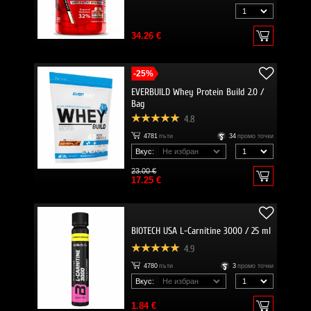
34.26 €
-25%
EVERBUILD Whey Protein Build 2.0 /
Bag
4.8
4781
пъти
34
промо точки
Вкус:
23.00 €
17.25 €
BIOTECH USA L-Carnitine 3000 / 25 ml
4.9
4780
пъти
3
промо точки
Вкус:
1.84 €