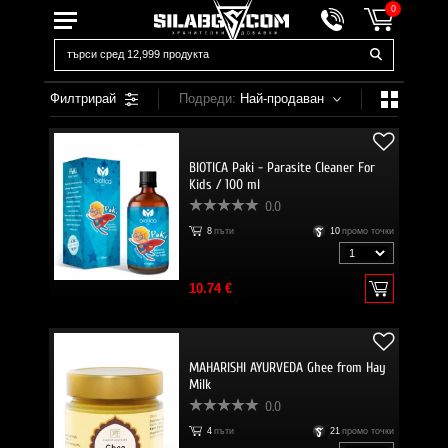
0
Филтрирай
Подреди:
Най-продаван
BIOTICA Paki - Parasite Cleaner For
Kids / 100 ml
0.0
8
пъти
10
промо точки
10.74 €
MAHARISHI AYURVEDA Ghee from Hay
Milk
0.0
4
пъти
21
промо точки