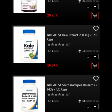
1
пъти
20
промо точки
20.75 €
NUTRICOST Kale Extract 200 mg / 120
Caps
0.0
1
пъти
16
промо точки
16.94 €
NUTRICOST Saccharomyces Boulardii +
MOS / 120 Caps
0.0
1
пъти
54
промо точки