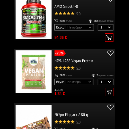
AMIX Smooth-8
5.0
6031
пъти
168
промо точки
Вкус:
84.36 €
-25%
HAYA LABS Vegan Protein
5.0
5927
пъти
2
промо точки
Вкус:
1.79 €
1.34 €
FitSpo Flapjack / 80 g
5.0