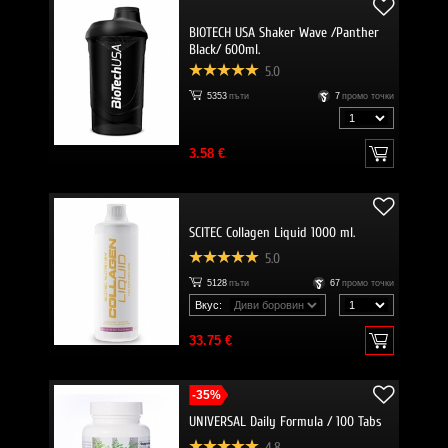
BIOTECH USA Shaker Wave /Panther
Black/ 600ml.
5.0
5353
пъти
7
промо точки
3.58 €
SCITEC Collagen Liquid 1000 ml.
5.0
5128
пъти
67
промо точки
Вкус:
33.75 €
-35%
UNIVERSAL Daily Formula / 100 Tabs
4.8