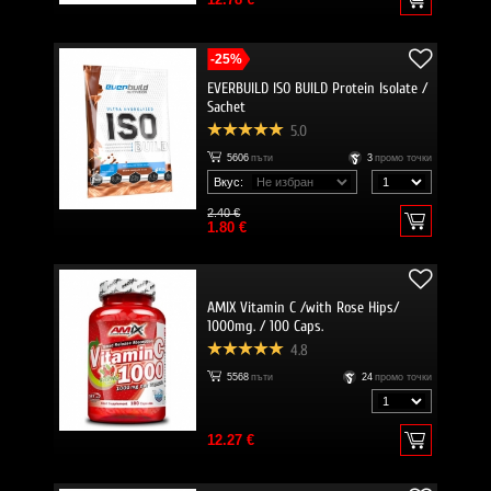
-25%
EVERBUILD ISO BUILD Protein Isolate /
Sachet
5.0
5606
пъти
3
промо точки
Вкус:
2.40 €
1.80 €
AMIX Vitamin C /with Rose Hips/
1000mg. / 100 Caps.
4.8
5568
пъти
24
промо точки
12.27 €