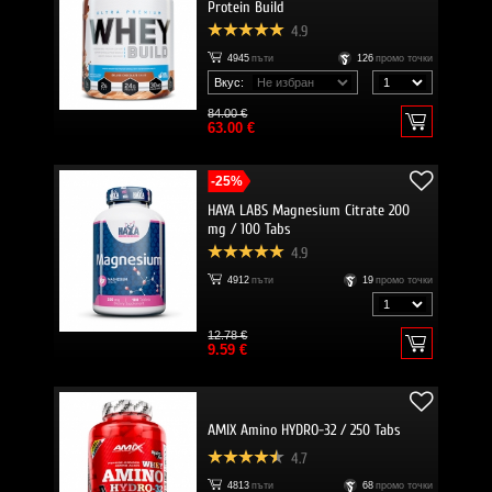
Protein Build
4.9
4945
пъти
126
промо точки
Вкус:
84.00 €
63.00 €
-25%
HAYA LABS Magnesium Citrate 200
mg / 100 Tabs
4.9
4912
пъти
19
промо точки
12.78 €
9.59 €
AMIX Amino HYDRO-32 / 250 Tabs
4.7
4813
пъти
68
промо точки