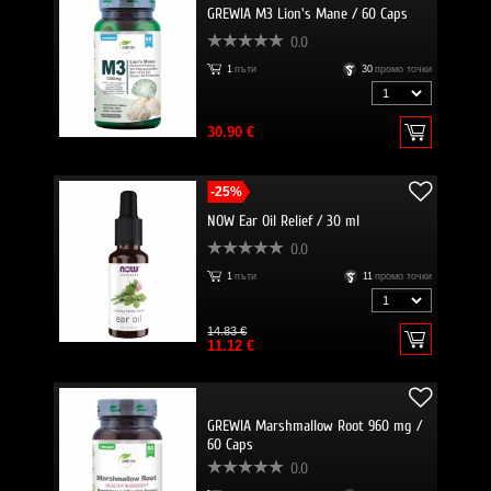
GREWIA M3 Lion's Mane / 60 Caps
0.0
1
пъти
30
промо точки
30.90 €
-25%
NOW Ear Oil Relief / 30 ml
0.0
1
пъти
11
промо точки
14.83 €
11.12 €
GREWIA Marshmallow Root 960 mg /
60 Caps
0.0