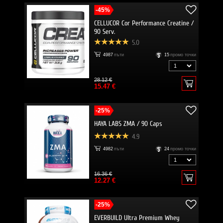
-45%
CELLUCOR Cor Performance Creatine /
90 Serv.
5.0
4987
пъти
15
промо точки
28.12 €
15.47 €
-25%
HAYA LABS ZMA / 90 Caps
4.9
4982
пъти
24
промо точки
16.36 €
12.27 €
-25%
EVERBUILD Ultra Premium Whey