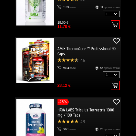
5109
пъти
11
промо точки
18.00 €
11.70 €
AMIX ThermoCore ™ Professional 90
Caps.
4.6
5094
пъти
56
промо точки
28.12 €
-25%
HAYA LABS Tribulus Terrestris 1000
mg / 100 Tabs
4.9
5071
пъти
26
промо точки