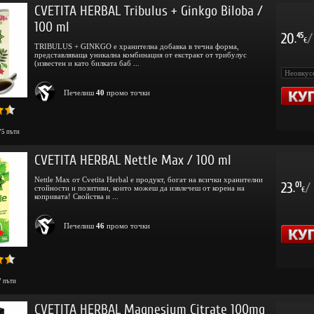
CVETITA HERBAL Tribulus + Ginkgo Biloba /
100 ml
20
/
45
.
€
TRIBULUS + GINKGO е хранителна добавка в течна форма,
представляваща уникална комбинация от екстракт от трибулус
(известен и като билката баб ...
Печелиш
40
промо точки
75
пъти
CVETITA HERBAL Nettle Max / 100 ml
Nettle Max от Cvetita Herbal е продукт, богат на всички хранителни
23
/
01
стойности и позитиви, които можеш да извлечеш от корена на
.
€
копривата! Свойства и ...
Печелиш
46
промо точки
7
пъти
CVETITA HERBAL Magnesium Citrate 100mg