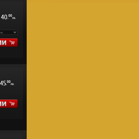
40
00
.
лв.
45
00
.
лв.