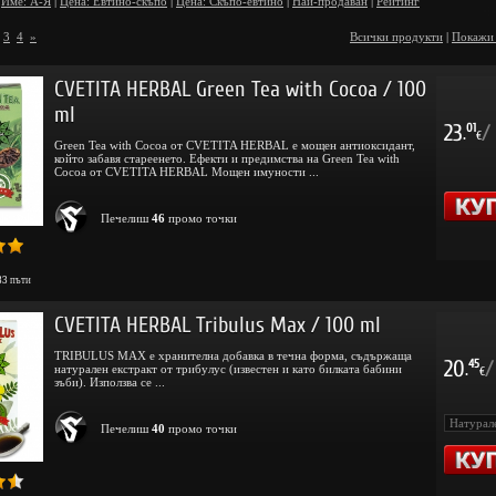
вкусове и аромати, без изкуствени консерванти и оцветители.
Име: А-Я
|
Цена: Евтино-скъпо
|
Цена: Скъпо-евтино
|
Най-продаван
|
Рейтинг
3
4
»
Всички продукти
|
Покажи
CVETITA HERBAL Green Tea with Cocoa / 100
ml
23
/
01
.
€
Green Tea with Cocoa от CVETITA HERBAL е мощен антиоксидант,
който забавя стареенето. Ефекти и предимства на Green Tea with
Cocoa от CVETITA HERBAL Мощен имуности ...
Печелиш
46
промо точки
83
пъти
CVETITA HERBAL Tribulus Max / 100 ml
TRIBULUS MAX е хранителна добавка в течна форма, съдържаща
20
/
45
натурален екстракт от трибулус (известен и като билката бабини
.
€
зъби). Използва се ...
Печелиш
40
промо точки