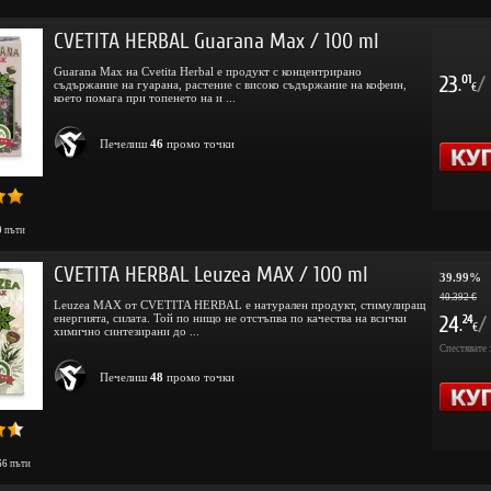
CVETITA HERBAL Guarana Max / 100 ml
Guarana Max на Cvetita Herbal е продукт с концентрирано
23
/
01
съдържание на гуарана, растение с високо съдържание на кофеин,
.
€
което помага при топенето на и ...
Печелиш
46
промо точки
9
пъти
CVETITA HERBAL Leuzea MAX / 100 ml
39.99%
40.392 €
Leuzea MAX от CVETITA HERBAL е натурален продукт, стимулиращ
енергията, силата. Той по нищо не отстъпва по качества на всички
24
/
24
.
€
химично синтезирани до ...
Спестявате 
Печелиш
48
промо точки
66
пъти