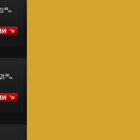
22
00
.
лв.
21
00
.
лв.