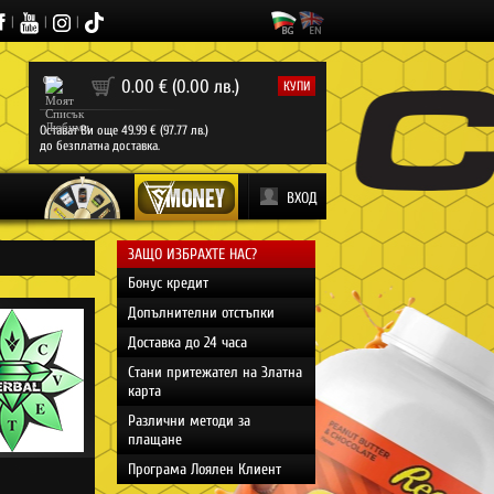
|
|
|
0
0.00 € (0.00 лв.)
КУПИ
Остават Ви още 49.99 € (97.77 лв.)
до безплатна доставка.
ВХОД
ЗАЩО ИЗБРАХТЕ НАС?
Бонус кредит
Допълнителни отстъпки
Доставка до 24 часа
Стани притежател на Златна
карта
Различни методи за
плащане
Програма Лоялен Клиент