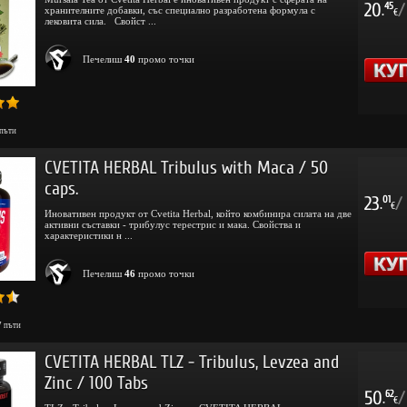
20
/
45
хранителните добавки, със специално разработена формула с
.
€
лековита сила. Свойст ...
Печелиш
40
промо точки
пъти
CVETITA HERBAL Tribulus with Maca / 50
caps.
23
/
01
.
€
Иновативен продукт от Cvetita Herbal, който комбинира силата на две
активни съставки - трибулус терестрис и мака. Свойства и
характеристики н ...
Печелиш
46
промо точки
7
пъти
CVETITA HERBAL TLZ - Tribulus, Levzea and
Zinc / 100 Tabs
50
/
62
.
€