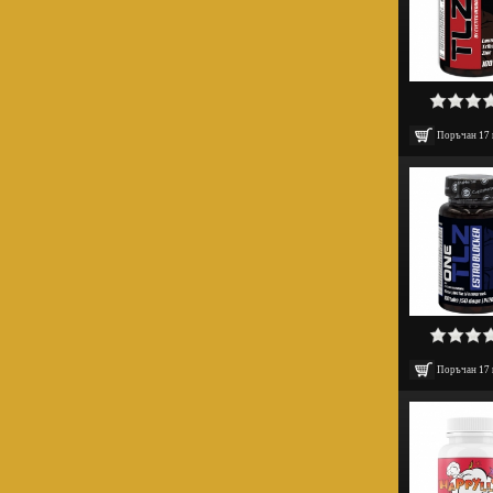
Поръчан
17
Поръчан
17