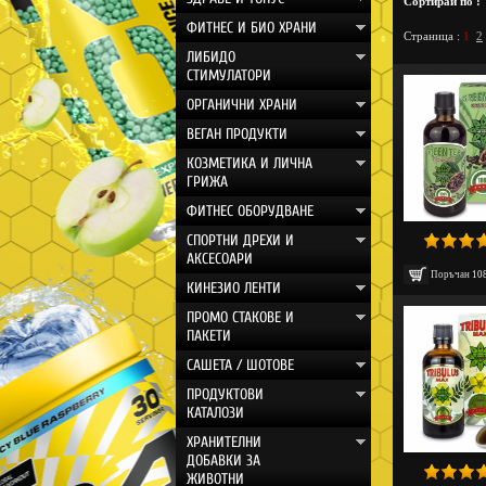
Богата гама от 
Сортирай по :
ФИТНЕС И БИО ХРАНИ
Страница :
1
2
ЛИБИДО
СТИМУЛАТОРИ
ОРГАНИЧНИ ХРАНИ
ВЕГАН ПРОДУКТИ
КОЗМЕТИКА И ЛИЧНА
ГРИЖА
ФИТНЕС ОБОРУДВАНЕ
СПОРТНИ ДРЕХИ И
АКСЕСОАРИ
Поръчан
10
КИНЕЗИО ЛЕНТИ
ПРОМО СТАКОВЕ И
ПАКЕТИ
САШЕТА / ШОТОВЕ
ПРОДУКТОВИ
КАТАЛОЗИ
ХРАНИТЕЛНИ
ДОБАВКИ ЗА
ЖИВОТНИ