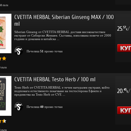
48
пъти
CVETITA HERBAL Siberian Ginseng MAX / 100
ml
25
/
57
.
€
Siberian Ginseng от CVETITA HERBAL доставя висококачествен
екстракт от Сибирски Женшен. Съставка, използвана повече от 2000
години и доказана в китайска ...
Печелиш
51
промо точки
0
пъти
CVETITA HERBAL Testo Herb / 100 ml
Testo Herb от CVETITA HERBAL е течен натурален екстракт, който
20
/
45
подпомага естественото покачване на тестостерона Ефекти и
.
€
предимства на Testo Herb от CVE ...
Печелиш
40
промо точки
4
пъти