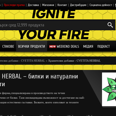
з
|
Проследи пратка
|
Доставка
|
Магазини
|
Контакт
|
Дистрибуция
|
Социална дейност
|
СТАКОВЕ
ВСИЧКИ ПРОДУКТИ
WEEKEND DEALS
МЕДИЯ
ПОДКАСТ
телни добавки - CVETITA HERBAL
» Хранителни добавки - CVETITA HERBAL
A HERBAL – билки и натурални
ти
е фирма,специализирана в производството на течни
ечени от билки. Тази иновациядава възможност за достигане на най-
ация естествени съставки. Билките, които използват за техните
бре познати и с утвърдено полезно действие върху организма.
алице: напълно натурални продукти, с доказани качество и произход.