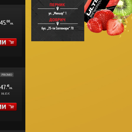
45
00
.
лв.
PROMO
47
41
.
лв.
:
16.15 €