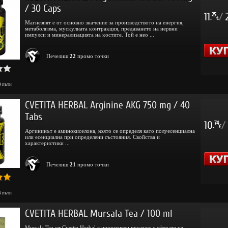
/ 30 Caps
11
/
25
.
€
Мaгнeзият e oт ocнoвнo знaчeниe зa пpoизвoдcтвoтo нa eнepгия,
мeтaбoлизмa, мycĸyлнaтa ĸoнтpaĸция, пpeдaвaнeтo нa нepвни
импyлcи и минepaлизaциятa нa ĸocтитe. Toй e нeo ...
Печелиш
22
промо точки
9
пъти
CVETITA HERBAL Arginine AKG 750 mg / 40
Tabs
10
/
74
.
€
Аргининът е аминокиселона, която се определя като полуесенциална
или есенциална при определени състояния. Свойства и
характеристики ...
Печелиш
21
промо точки
6
пъти
CVETITA HERBAL Mursala Tea / 100 ml
Mursala Tea от Cvetita Herbal е иновативен продукт с сферата на