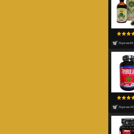
Поръчан
83
Поръчан
16