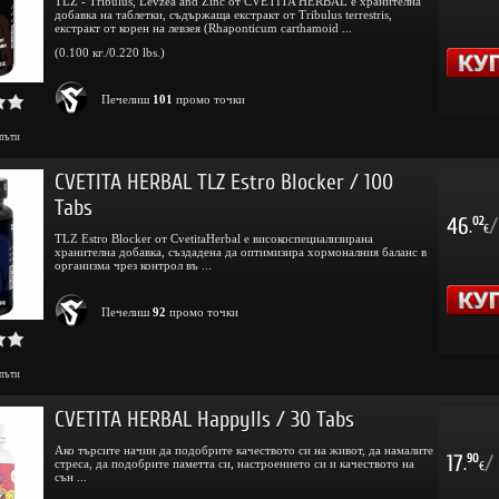
TLZ - Tribulus, Levzea and Zinc от CVETITA HERBAL е хранителна
добавка на таблетки, съдържаща екстракт от Tribulus terrestris,
екстракт от корен на левзея (Rhaponticum carthamoid ...
(0.100 кг./0.220 lbs.)
Печелиш
101
промо точки
пъти
CVETITA HERBAL TLZ Estro Blocker / 100
Tabs
46
/
02
.
€
TLZ Estro Blocker от CvetitaHerbal е високоспециализирана
хранителна добавка, създадена да оптимизира хормоналния баланс в
организма чрез контрол въ ...
Печелиш
92
промо точки
пъти
CVETITA HERBAL Happylls / 30 Tabs
Ако търсите начин да подобрите качеството си на живот, да намалите
17
/
90
стреса, да подобрите паметта си, настроението си и качеството на
.
€
сън ...