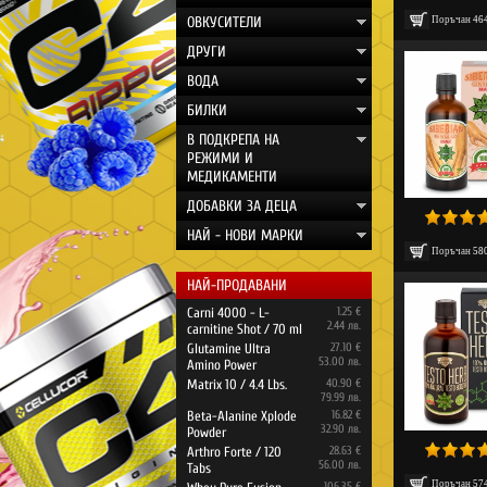
ОВКУСИТЕЛИ
Поръчан
46
ДРУГИ
ВОДА
БИЛКИ
В ПОДКРЕПА НА
РЕЖИМИ И
МЕДИКАМЕНТИ
ДОБАВКИ ЗА ДЕЦА
НАЙ - НОВИ МАРКИ
Поръчан
58
НАЙ-ПРОДАВАНИ
Carni 4000 - L-
1.25 €
2.44 лв.
carnitine Shot / 70 ml
Glutamine Ultra
27.10 €
53.00 лв.
Amino Power
Matrix 10 / 4.4 Lbs.
40.90 €
79.99 лв.
Beta-Alanine Xplode
16.82 €
32.90 лв.
Powder
Arthro Forte / 120
28.63 €
56.00 лв.
Tabs
Поръчан
57
106.35 €