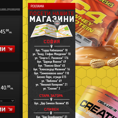
РЕКЛАМА
 само промоции
45
00
.
лв.
40
00
.
лв.