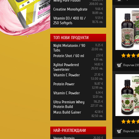
Whey Pure Fusion
208.00 лв.
Creatine Monohydrate
9.66 €
18.89 лв.
Vitamin D3 / 400 IU /
9.59 €
18.76 лв.
250 Softgels
ТОП НОВИ ПРОДУКТИ
Night Melatonin / 90
11.25 €
22.00 лв.
Tabs
Protein Shot / 60 ml
2.51 €
4.91 лв.
Xylitol Powdered
14.83 €
Поръчан
23
29.00 лв.
Sweetener
Vitamin C Powder
27.10 €
53.00 лв.
Protein Power
16.87 €
32.99 лв.
Vitamin C Powder
6.14 €
12.01 лв.
Ultra Premium Whey
116.25 €
227.37 лв.
Protein Build
Mass Build Gainer
42.18 €
82.50 лв.
НАЙ-РАЗГЛЕЖДАНИ
Поръчан
22
Vegan Protein
26.00 €