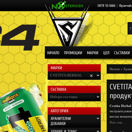
0878 50 6666
|
Франчай
НАЧАЛО
ПРОМОЦИИ
МАРКИ
ЦЕЛ
СЪСТАВКИ
МАРКИ
Начало
»
Храни
CVETITA HERBAL
CVETIT
СЪСТАВКА
продук
Избери съставка
Cvetita Herbal
КАТЕГОРИЯ
екстракти,извл
висока концентр
ХРАНИТЕЛНИ
продукти са до
Виж още ...
ДОБАВКИ
Резултатът е н
ЗДРАВЕ И ТОНУС