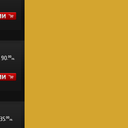
90
00
.
лв.
35
00
.
лв.