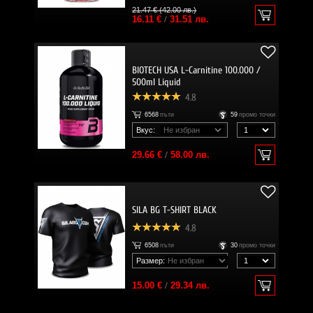
21.47 € (42.00 лв.)
16.11 €
/
31.51 лв.
BIOTECH USA L-Carnitine 100.000 /
500ml Liquid
4.8
6568
пъти
59
промо точки
Вкус:
29.66 €
/
58.00 лв.
SILA BG T-SHIRT BLACK
4.8
6508
пъти
30
промо точки
Размер:
15.00 €
/
29.34 лв.