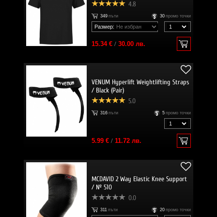
4.8
349
пъти
30
промо точки
Размер:
15.34 €
/
30.00 лв.
VENUM Hyperlift Weightlifting Straps
/ Black (Pair)
5.0
316
пъти
5
промо точки
5.99 €
/
11.72 лв.
MCDAVID 2 Way Elastic Knee Support
/ № 510
0.0
311
пъти
20
промо точки