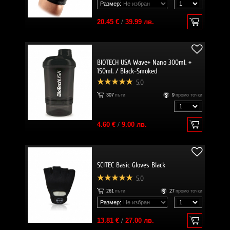
Размер:
20.45 €
/
39.99 лв.
BIOTECH USA Wave+ Nano 300ml. +
150ml. / Black-Smoked
5.0
307
пъти
9
промо точки
4.60 €
/
9.00 лв.
SCITEC Basic Gloves Black
5.0
261
пъти
27
промо точки
Размер:
13.81 €
/
27.00 лв.