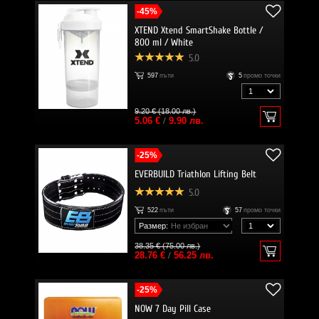
-45%
XTEND Xtend SmartShake Bottle /
800 ml / White
5.0
597
пъти
5
промо точки
9.20 € (18.00 лв.)
5.06 €
/
9.90 лв.
-25%
EVERBUILD Triathlon Lifting Belt
5.0
522
пъти
57
промо точки
Размер:
38.35 € (75.00 лв.)
28.76 €
/
56.25 лв.
-25%
NOW 7 Day Pill Case