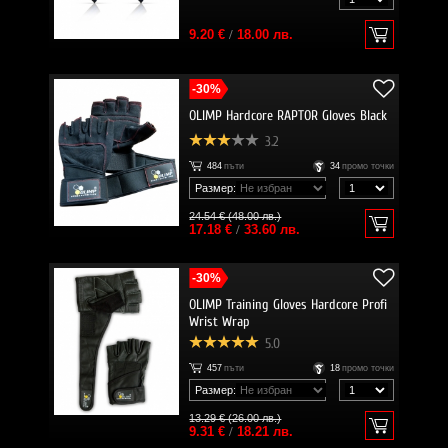
9.20 €
/
18.00 лв.
-30%
OLIMP Hardcore RAPTOR Gloves Black
3.2
484
пъти
34
промо точки
Размер:
24.54 € (48.00 лв.)
17.18 €
/
33.60 лв.
-30%
OLIMP Training Gloves Hardcore Profi
Wrist Wrap
5.0
457
пъти
18
промо точки
Размер:
13.29 € (26.00 лв.)
9.31 €
/
18.21 лв.