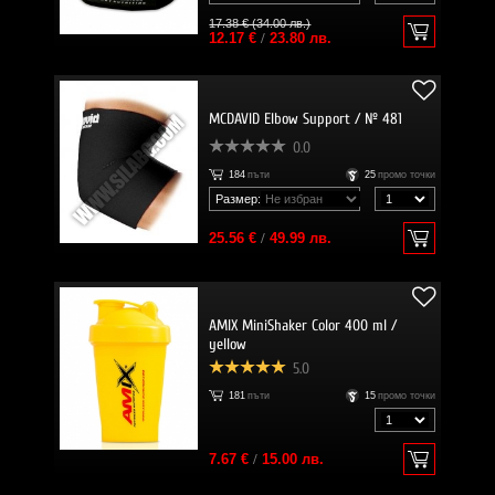
17.38 € (34.00 лв.)
12.17 €
/
23.80 лв.
MCDAVID Elbow Support / № 481
0.0
184
пъти
25
промо точки
Размер:
25.56 €
/
49.99 лв.
AMIX MiniShaker Color 400 ml /
yellow
5.0
181
пъти
15
промо точки
7.67 €
/
15.00 лв.