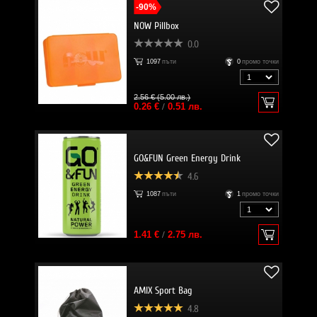
-90%
NOW Pillbox
0.0
1097
пъти
0
промо точки
2.56 € (5.00 лв.)
0.26 €
/
0.51 лв.
GO&FUN Green Energy Drink
4.6
1087
пъти
1
промо точки
1.41 €
/
2.75 лв.
AMIX Sport Bag
4.8