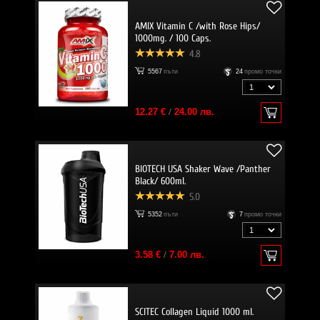
AMIX Vitamin C /with Rose Hips/
1000mg. / 100 Caps.
4.8
5567
пъти
24
промо точки
12.27 €
/
24.00 лв.
BIOTECH USA Shaker Wave /Panther
Black/ 600ml.
5.0
5352
пъти
7
промо точки
3.58 €
/
7.00 лв.
SCITEC Collagen Liquid 1000 ml.