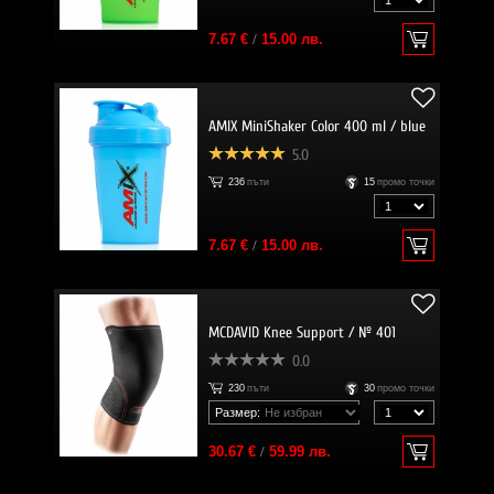
7.67 €
/
15.00 лв.
AMIX MiniShaker Color 400 ml / blue
5.0
236
пъти
15
промо точки
7.67 €
/
15.00 лв.
MCDAVID Knee Support / № 401
0.0
230
пъти
30
промо точки
Размер:
30.67 €
/
59.99 лв.