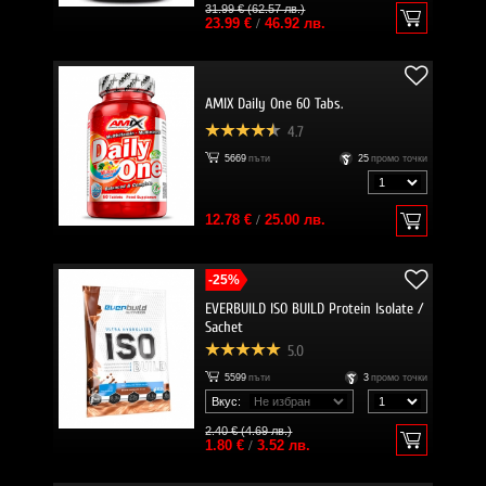
31.99 € (62.57 лв.)
23.99 €
/
46.92 лв.
AMIX Daily One 60 Tabs.
4.7
5669
пъти
25
промо точки
12.78 €
/
25.00 лв.
-25%
EVERBUILD ISO BUILD Protein Isolate /
Sachet
5.0
5599
пъти
3
промо точки
Вкус:
2.40 € (4.69 лв.)
1.80 €
/
3.52 лв.