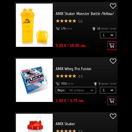
AMIX Shaker Monster Bottle /Yellow/
5.0
179
пъти
18
промо точки
9.20 €
/
18.00 лв.
AMIX Whey Pro Fusion
4.9
7652
пъти
3
промо точки
Вкус:
1.92 €
/
3.75 лв.
AMIX Shaker
4.8