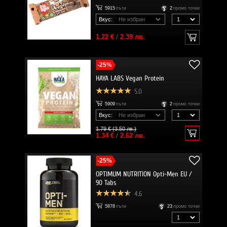
5915
пъти
2
промо точки
Вкус:
1.22 €
/
2.39 лв.
-25%
HAYA LABS Vegan Protein
5.0
5909
пъти
2
промо точки
Вкус:
1.79 € (3.50 лв.)
1.34 €
/
2.62 лв.
-25%
OPTIMUM NUTRITION Opti-Men EU /
90 Tabs
4.6
5878
пъти
23
промо точки