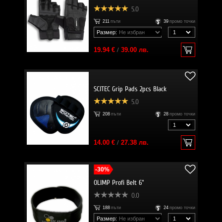
5.0
211
пъти
39
промо точки
Размер:
19.94 €
/
39.00 лв.
SCITEC Grip Pads 2pcs Black
5.0
208
пъти
28
промо точки
14.00 €
/
27.38 лв.
-30%
OLIMP Profi Belt 6"
0.0
188
пъти
24
промо точки
Размер: