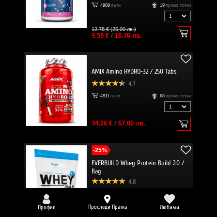
4909
пъти
19
промо точки
12.78 € (25.00 лв.)
9.59 €
/
18.76 лв.
AMIX Amino HYDRO-32 / 250 Tabs
4.7
4811
пъти
68
промо точки
34.26 €
/
67.00 лв.
-25%
EVERBUILD Whey Protein Build 2.0 /
Bag
4.8
4781
пъти
34
промо точки
Вкус:
Проследи Пратка
Профил
Любими