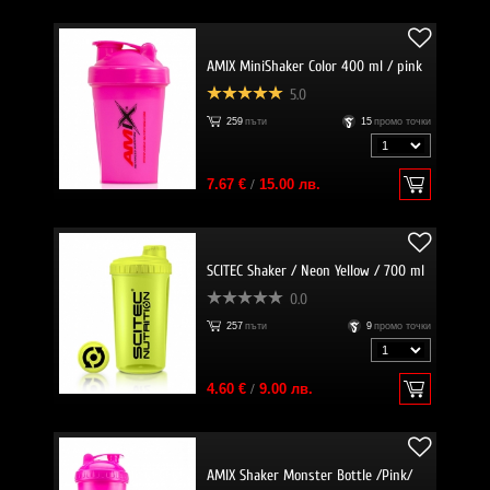
AMIX MiniShaker Color 400 ml / pink
5.0
259
пъти
15
промо точки
7.67 €
/
15.00 лв.
SCITEC Shaker / Neon Yellow / 700 ml
0.0
257
пъти
9
промо точки
4.60 €
/
9.00 лв.
AMIX Shaker Monster Bottle /Pink/