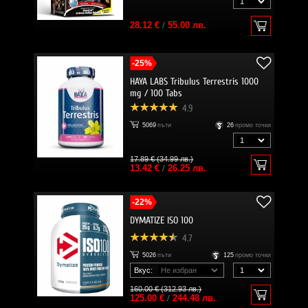
28.12 €
/
55.00 лв.
-25%
HAYA LABS Tribulus Terrestris 1000
mg / 100 Tabs
4.9
5069
пъти
26
промо точки
17.89 € (34.99 лв.)
13.42 €
/
26.25 лв.
-22%
DYMATIZE ISO 100
4.7
5026
пъти
125
промо точки
Вкус:
160.00 € (312.93 лв.)
125.00 €
/
244.48 лв.