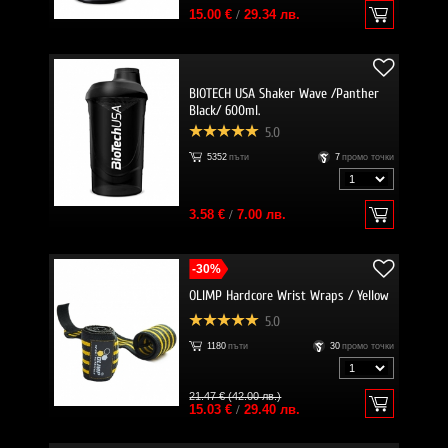
15.00 €
/
29.34 лв.
BIOTECH USA Shaker Wave /Panther
Black/ 600ml.
5.0
5352
пъти
7
промо точки
3.58 €
/
7.00 лв.
-30%
OLIMP Hardcore Wrist Wraps / Yellow
5.0
1180
пъти
30
промо точки
21.47 € (42.00 лв.)
15.03 €
/
29.40 лв.