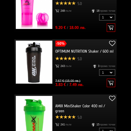
5.0
248
пъти
18
промо точки
9.20 €
/
18.00 лв.
-50%
OPTIMUM NUTRITION Shaker / 600 ml
5.0
243
пъти
3
промо точки
7.67 € (15.00 лв.)
3.83 €
/
7.49 лв.
AMIX MiniShaker Color 400 ml /
green
5.0
241
пъти
15
промо точки