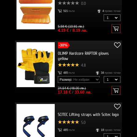
0.0
521
пъти
4
промо точки
5.58 € (10.91 лв.)
4.19 €
/
8.19 лв.
-30%
OLIMP Hardcore RAPTOR gloves
yellow
4.8
485
пъти
34
промо точки
Размер:
24.54 € (48.00 лв.)
17.18 €
/
33.60 лв.
SCITEC Lifting straps with Scitec logo
5.0
485
пъти
18
промо точки