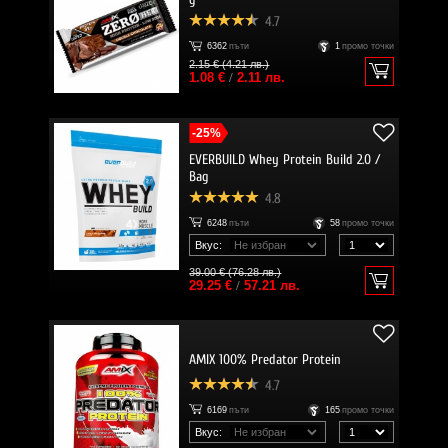
4.7
6362
пъти
1
промо точки
2.15 € (4.21 лв.)
1.08 €
/
2.11 лв.
-25%
EVERBUILD Whey Protein Build 2.0 /
Bag
4.8
6248
пъти
58
промо точки
Вкус:
39.00 € (76.28 лв.)
29.25 €
/
57.21 лв.
AMIX 100% Predator Protein
4.7
6169
пъти
165
промо точки
Вкус: