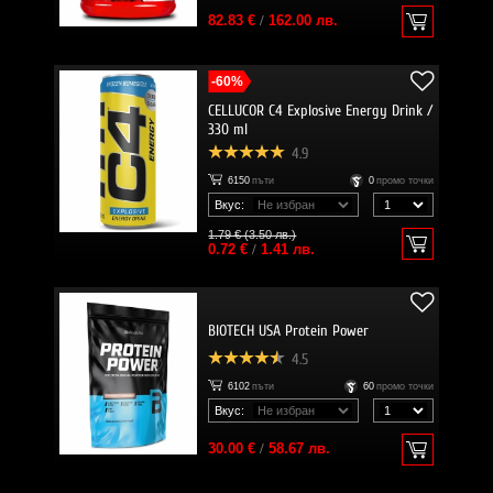
82.83 €
/
162.00 лв.
-60%
CELLUCOR C4 Explosive Energy Drink /
330 ml
4.9
6150
пъти
0
промо точки
Вкус:
1.79 € (3.50 лв.)
0.72 €
/
1.41 лв.
BIOTECH USA Protein Power
4.5
6102
пъти
60
промо точки
Вкус:
30.00 €
/
58.67 лв.