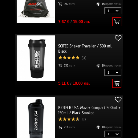
992
пъти
15
промо точки
7.67 €
/
15.00 лв.
SCITEC Shaker Traveller / 500 ml.
Black
5.0
952
пъти
10
промо точки
5.11 €
/
10.00 лв.
BIOTECH USA Wave+ Compact 500ml. +
150ml. / Black-Smoked
4.7
914
пъти
10
промо точки