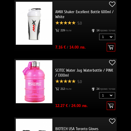
AMIX Shaker Excellent Bottle 600ml /
White
5.0
229
пъти
14
промо точки
7.16 €
/
14.00 лв.
SCITEC Water Jug Waterbottle / PINK
/ 1300ml
5.0
212
пъти
24
промо точки
12.27 €
/
24.00 лв.
BIOTECH USA Toronto Gloves