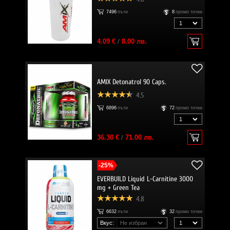
7496
пъти
8
промо точки
4.09 €
/
8.00 лв.
AMIX Detonatrol 90 Caps.
4.5
6896
пъти
72
промо точки
36.30 €
/
71.00 лв.
-25%
EVERBUILD Liquid L-Carnitine 3000
mg + Green Tea
4.8
6632
пъти
32
промо точки
Вкус: