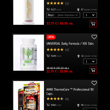
5.0
5127
пъти
67
промо точки
Вкус:
33.75 €
/
66.00 лв.
-35%
UNIVERSAL Daily Formula / 100 Tabs
4.8
5108
пъти
11
промо точки
18.00 € (35.20 лв.)
11.70 €
/
22.88 лв.
AMIX ThermoCore ™ Professional 90
Caps.
4.6
5094
пъти
56
промо точки