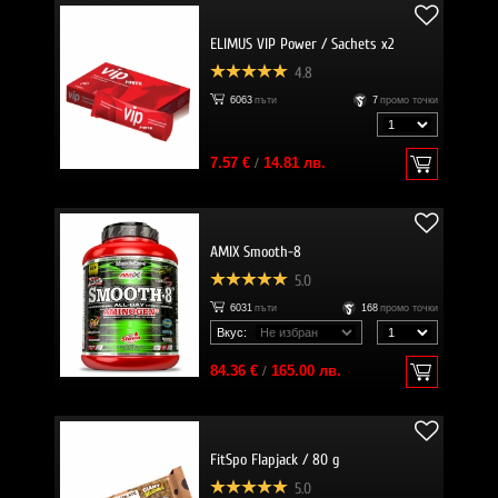
ELIMUS VIP Power / Sachets x2
4.8
6063
пъти
7
промо точки
7.57 €
/
14.81 лв.
AMIX Smooth-8
5.0
6031
пъти
168
промо точки
Вкус:
84.36 €
/
165.00 лв.
FitSpo Flapjack / 80 g
5.0