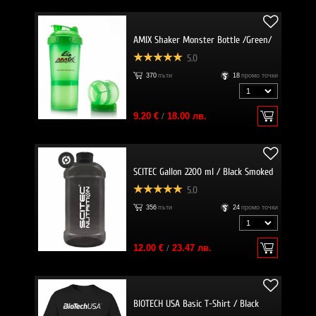
AMIX Shaker Monster Bottle /Green/
5.0
370
пъти
18
промо точки
9.20 €
/
18.00 лв.
SCITEC Gallon 2200 ml / Black Smoked
5.0
356
пъти
24
промо точки
12.00 €
/
23.47 лв.
BIOTECH USA Basic T-Shirt / Black