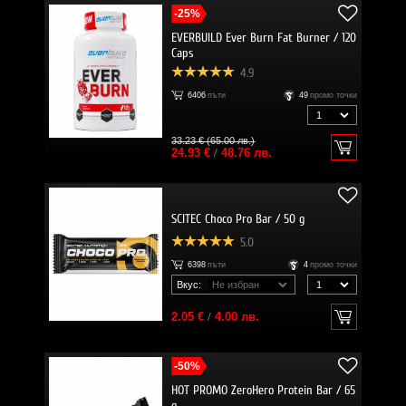
-25%
EVERBUILD Ever Burn Fat Burner / 120
Caps
4.9
6406
пъти
49
промо точки
33.23 € (65.00 лв.)
24.93 €
/
48.76 лв.
SCITEC Choco Pro Bar / 50 g
5.0
6398
пъти
4
промо точки
Вкус:
2.05 €
/
4.00 лв.
-50%
HOT PROMO ZeroHero Protein Bar / 65
g