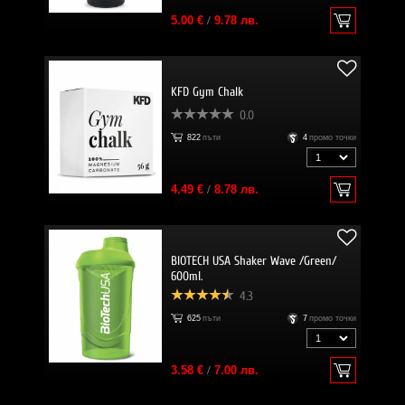
5.00 €
/
9.78 лв.
KFD Gym Chalk
0.0
822
пъти
4
промо точки
4.49 €
/
8.78 лв.
BIOTECH USA Shaker Wave /Green/
600ml.
4.3
625
пъти
7
промо точки
3.58 €
/
7.00 лв.