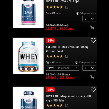
HAYA LABS ZMA / 90 Caps
4.9
4982
пъти
24
промо точки
16.36 € (32.00 лв.)
12.27 €
/
24.00 лв.
-25%
EVERBUILD Ultra Premium Whey
Protein Build
4.9
4930
пъти
126
промо точки
Вкус:
84.00 € (164.29 лв.)
63.00 €
/
123.22 лв.
-25%
HAYA LABS Magnesium Citrate 200
mg / 100 Tabs
4.9