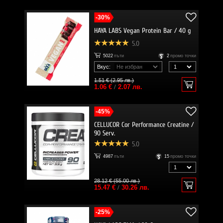
-30%
HAYA LABS Vegan Protein Bar / 40 g
5.0
5022
пъти
2
промо точки
Вкус:
1.51 € (2.95 лв.)
1.06 €
/
2.07 лв.
-45%
CELLUCOR Cor Performance Creatine /
90 Serv.
5.0
4987
пъти
15
промо точки
28.12 € (55.00 лв.)
15.47 €
/
30.26 лв.
-25%