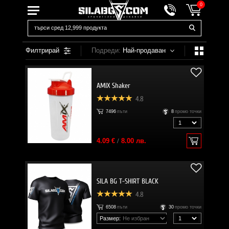
0
Филтрирай
Подреди:
Най-продаван
AMIX Shaker
4.8
7496
пъти
8
промо точки
4.09 €
/
8.00 лв.
SILA BG T-SHIRT BLACK
4.8
6508
пъти
30
промо точки
Размер: