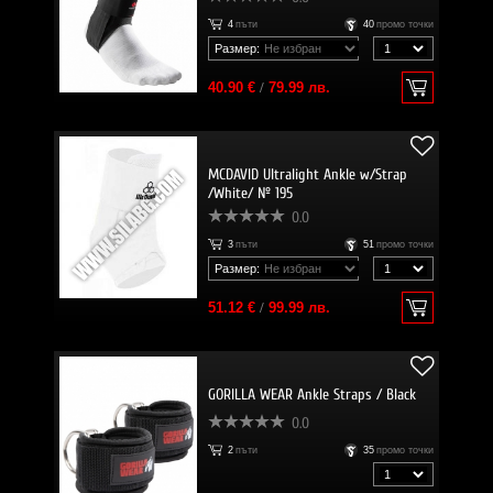
4
пъти
40
промо точки
Размер:
40.90 €
/
79.99 лв.
MCDAVID Ultralight Ankle w/Strap
/White/ № 195
0.0
3
пъти
51
промо точки
Размер:
51.12 €
/
99.99 лв.
GORILLA WEAR Ankle Straps / Black
0.0
2
пъти
35
промо точки