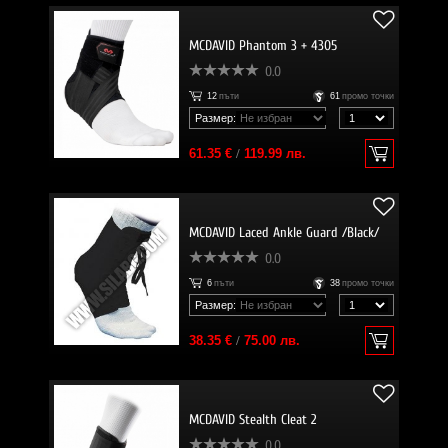
MCDAVID Phantom 3 + 4305
0.0
12
пъти
61
промо точки
Размер:
61.35 €
/
119.99 лв.
MCDAVID Laced Ankle Guard /Black/
0.0
6
пъти
38
промо точки
Размер:
38.35 €
/
75.00 лв.
MCDAVID Stealth Cleat 2
0.0