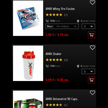
AMIX Whey Pro Fusion
4.9
7658
пъти
3
промо точки
Вкус:
1.92 €
/
3.75 лв.
AMIX Shaker
4.8
7496
пъти
8
промо точки
4.09 €
/
8.00 лв.
AMIX Detonatrol 90 Caps.
4.5