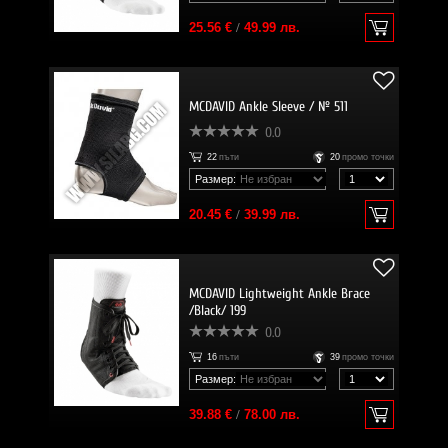
25.56 €
/
49.99 лв.
MCDAVID Ankle Sleeve / № 511
0.0
22
пъти
20
промо точки
Размер:
20.45 €
/
39.99 лв.
MCDAVID Lightweight Ankle Brace
/Black/ 199
0.0
16
пъти
39
промо точки
Размер:
39.88 €
/
78.00 лв.