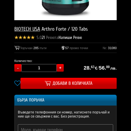
BIOTECH USA
Arthro Forte / 120 Tabs
5.0
21
Ревюта
Напиши Ревю
Поръчан
285
пъти
57
промо точки
№:
31080
Количество:
28.
63
/
56.
00
€
лв.
ДОБАВИ В КОЛИЧКАТА
БЪРЗА ПОРЪЧКА
Въведете телефонния си номер, натиснете поръчай и
ние ще се свържем с вас. Без регистрация.