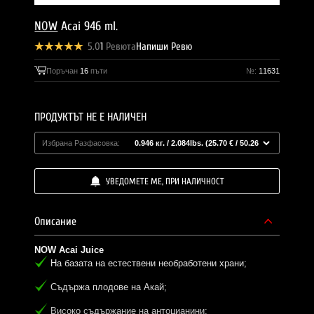
NOW
Acai 946 ml.
5.0
1
Ревюта
Напиши Ревю
Поръчан
16
пъти
№:
11631
ПРОДУКТЪТ НЕ Е НАЛИЧЕН
Избрана Разфасовка:
УВЕДОМЕТЕ МЕ, ПРИ НАЛИЧНОСТ
Описание
NOW Acai Juice
На базата на естествени необработени храни;
Съдържа плодове на Акай;
Високо съдържание на антоцианини;