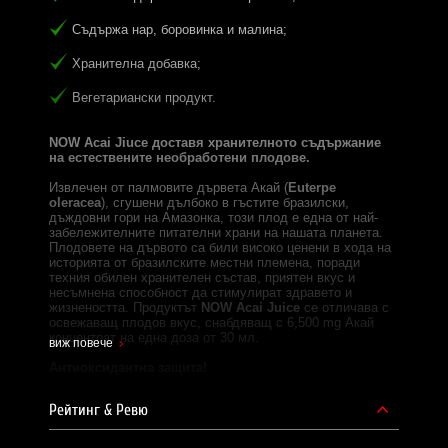
Съдържа нар, боровинка и малина;
Хранителна добавка;
Вегетариански продукт.
NOW Acai Jiuce доставя хранителното съдържание
на естествените необработени плодове.
Извлечен от палмовите дървета Акай (
Euterpe
oleracea
), сгушени дълбоко в гъстите бразилски,
дъждовни гори на Амазонка, този плод е една от най-
забележителните питателни храни на нашата планета.
Плодовете на дървото са били високо ценени в хода на
историята от бразилските местни племена, поради
техния обилен хранителен състав, приятен вкус и
несъмнена способност да стимулират здравето и
жизнеността. Продуктът
NOW Acai Juice
се отличава с
освежаващ плодов вкус, снабдяващ с 6,500 mg Акай
концентрат на една доза от 30 мл.
виж повече
Антиоксидантна защита!
Плодовете на Акай съдържат Витамин C и са отличен
Рейтинг & Ревю
източник на полифеноли, включително рутин,
антоцианинии катехини. Те са естествено богати на
елаговакиселина. Тези и други антиоксидантни