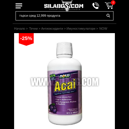
0
Начало
>
Течни
>
Антиоксиданти
>
Имуностимулатори
>
NOW
-25%