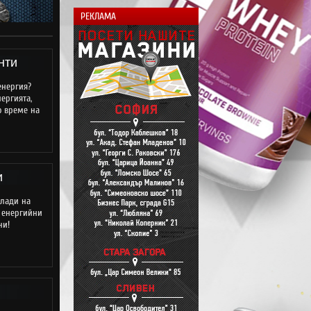
РЕКЛАМА
нти
енергия?
ергията,
о време на
и
слади на
е енергийни
ни!