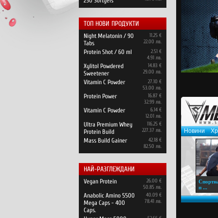
250 Softgels
ТОП НОВИ ПРОДУКТИ
Night Melatonin / 90
11.25 €
22.00 лв.
Tabs
Protein Shot / 60 ml
2.51 €
4.91 лв.
Xylitol Powdered
14.83 €
29.00 лв.
Sweetener
Vitamin C Powder
27.10 €
53.00 лв.
Protein Power
16.87 €
32.99 лв.
Vitamin C Powder
6.14 €
12.01 лв.
Ultra Premium Whey
116.25 €
227.37 лв.
Новини
Хр
Protein Build
Mass Build Gainer
42.18 €
82.50 лв.
НАЙ-РАЗГЛЕЖДАНИ
Vegan Protein
26.00 €
Спортна
50.85 лв.
п ...
Anabolic Amino 5500
40.09 €
78.41 лв.
Mega Caps - 400
Caps.