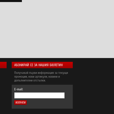
АБОНИРАЙ СЕ ЗА НАШИЯ БЮЛЕТИН
Получавай първи информация за текущи
промоции, нови артикули, новини и
допълнителни отстъпки.
E-mail: