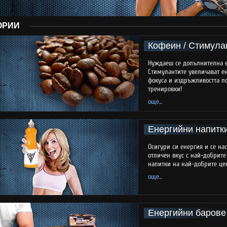
ОРИИ
Кофеин / Стимула
Нуждаеш се допълнителна 
Стимулантите увеличават ен
фокуса и издръжливостта п
тренировки!
още...
Енергийни напитк
Осигури си енергия и се на
отличен вкус с най-добрит
напитки на най-добрите це
още...
Енергийни барове