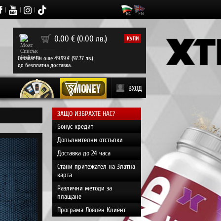
|
|
|
0
0.00 € (0.00 лв.)
КУПИ
Остават Ви още 49.99 € (97.77 лв.)
до безплатна доставка.
ВХОД
ЗАЩО ИЗБРАХТЕ НАС?
Бонус кредит
Допълнителни отстъпки
Доставка до 24 часа
Стани притежател на Златна
карта
Различни методи за
плащане
Програма Лоялен Клиент