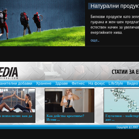
Натурални продук
Билкови продукти като зеле
гуарана и жен-шен предлаг
естествен начин за увелича
енергийните нива.
още...
СТАТИИ ЗА 
анителни добавки
Хранене
Здраве
Фитнес
На фокус
LifeStyle
Видео
 психология: как да
Как действа креатинът?
Глутатион – майстор
Истин ...
ант ...
Copyright (c) 2007