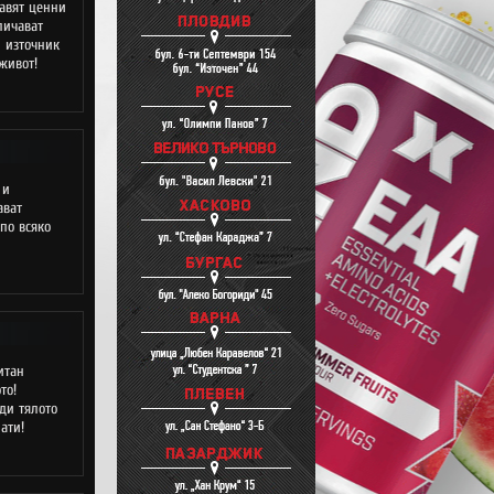
авят ценни
личават
 източник
живот!
 и
ават
по всяко
итан
то!
ди тялото
ати!