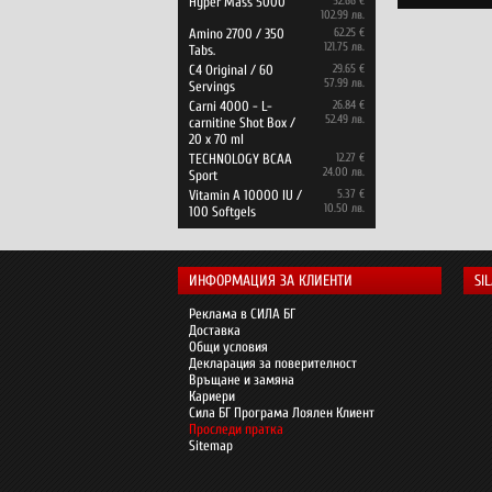
Hyper Mass 5000
52.66 €
102.99 лв.
Amino 2700 / 350
62.25 €
121.75 лв.
Tabs.
C4 Original / 60
29.65 €
57.99 лв.
Servings
Carni 4000 - L-
26.84 €
52.49 лв.
carnitine Shot Box /
20 x 70 ml
TECHNOLOGY BCAA
12.27 €
24.00 лв.
Sport
Vitamin A 10000 IU /
5.37 €
10.50 лв.
100 Softgels
ИНФОРМАЦИЯ ЗА КЛИЕНТИ
SI
Реклама в СИЛА БГ
Доставка
Общи условия
Декларация за поверителност
Връщане и замяна
Кариери
Сила БГ Програма Лоялен Клиент
Проследи пратка
Sitemap