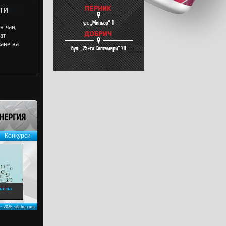
ти
н чай,
ат
ване на
ЕНЕРГИЯ
Конкурси
ът на
 - 2026 silabg.com