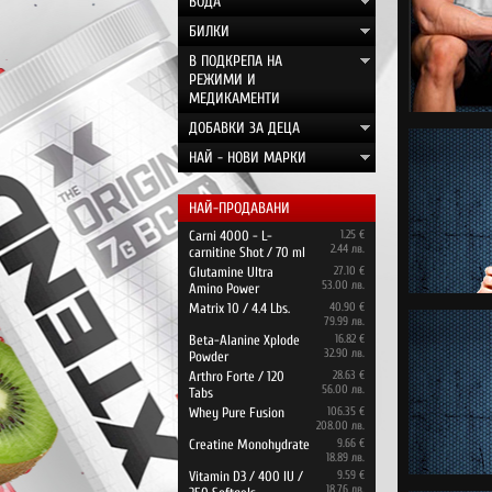
ВОДА
БИЛКИ
В ПОДКРЕПА НА
РЕЖИМИ И
МЕДИКАМЕНТИ
ДОБАВКИ ЗА ДЕЦА
НАЙ - НОВИ МАРКИ
НАЙ-ПРОДАВАНИ
Carni 4000 - L-
1.25 €
2.44 лв.
carnitine Shot / 70 ml
Glutamine Ultra
27.10 €
53.00 лв.
Amino Power
Matrix 10 / 4.4 Lbs.
40.90 €
79.99 лв.
Beta-Alanine Xplode
16.82 €
32.90 лв.
Powder
Arthro Forte / 120
28.63 €
56.00 лв.
Tabs
Whey Pure Fusion
106.35 €
208.00 лв.
Creatine Monohydrate
9.66 €
18.89 лв.
Vitamin D3 / 400 IU /
9.59 €
18.76 лв.