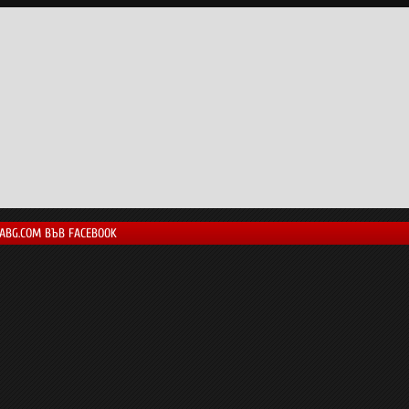
LABG.COM ВЪВ FACEBOOK