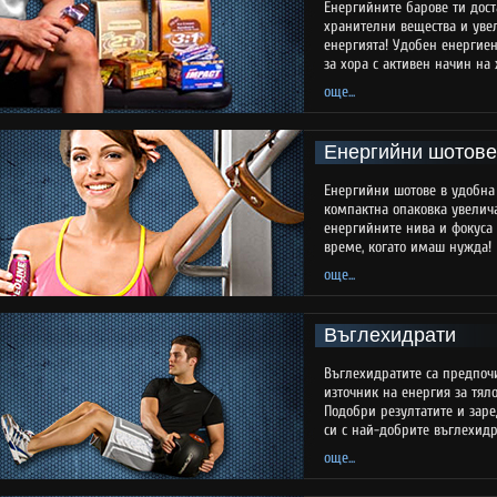
Енергийните барове ти дост
хранителни вещества и уве
енергията! Удобен енергиен
за хора с активен начин на 
още...
Енергийни шотове
Енергийни шотове в удобна
компактна опаковка увелич
енергийните нива и фокуса 
време, когато имаш нужда!
още...
Въглехидрати
Въглехидратите са предпоч
източник на енергия за тяло
Подобри резултатите и заре
си с най-добрите въглехидр
още...