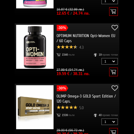
16.87 € (32.99 лв.)
12.65 €
/
24.74 лв.
-30%
OPTIMUM NUTRITION Opti-Women EU
/ 60 Caps
4.3
1546
пъти
19
промо точки
27.99 € (54.74 лв.)
19.59 €
/
38.31 лв.
-30%
OLIMP Omega-3 GOLD Sport Edition /
120 Caps.
5.0
1539
пъти
40
промо точки
29.00 € (56.72 лв.)