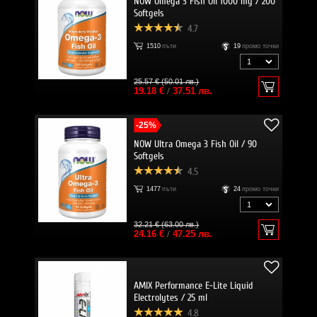
NOW Omega 3 Fish Oil 1000 mg / 200
Softgels
4.7
1510
пъти
19
промо точки
25.57 € (50.01 лв.)
19.18 €
/
37.51 лв.
-25%
NOW Ultra Omega 3 Fish Oil / 90
Softgels
4.5
1477
пъти
24
промо точки
32.21 € (63.00 лв.)
24.16 €
/
47.25 лв.
AMIX Performance E-Lite Liquid
Electrolytes / 25 ml
4.8