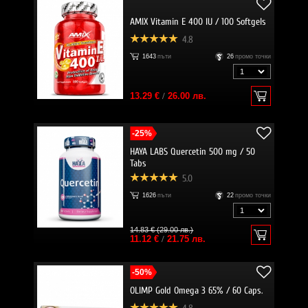
AMIX Vitamin E 400 IU / 100 Softgels
4.8
1643
пъти
26
промо точки
13.29 €
/
26.00 лв.
-25%
HAYA LABS Quercetin 500 mg / 50
Tabs
5.0
1626
пъти
22
промо точки
14.83 € (29.00 лв.)
11.12 €
/
21.75 лв.
-50%
OLIMP Gold Omega 3 65% / 60 Caps.