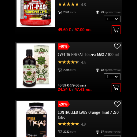
4.8
2661
пъти
99
промо точки
49.60 €
/
97.00 лв.
-40%
CVETITA HERBAL Leuzea MAX / 100 ml
4.5
2266
пъти
48
промо точки
40.39 € (79.00 лв.)
24.24 €
/
47.41 лв.
-20%
CONTROLLED LABS Orange Triad / 270
Tabs
4.9
2232
пъти
57
промо точки