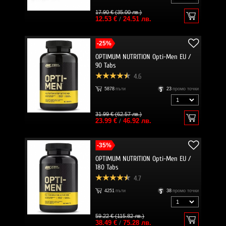
17.90 € (35.00 лв.)
12.53 €
/
24.51 лв.
-25%
OPTIMUM NUTRITION Opti-Men EU /
90 Tabs
4.6
5878
пъти
23
промо точки
31.99 € (62.57 лв.)
23.99 €
/
46.92 лв.
-35%
OPTIMUM NUTRITION Opti-Men EU /
180 Tabs
4.7
4251
пъти
38
промо точки
59.22 € (115.82 лв.)
38.49 €
/
75.28 лв.