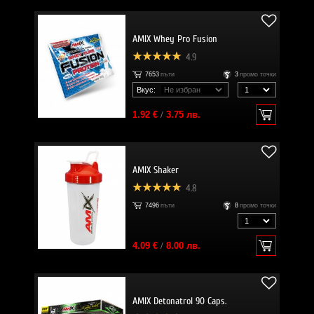
AMIX Whey Pro Fusion
4.9
7653
пъти
3
промо точки
Вкус:
1.92 €
/
3.75 лв.
AMIX Shaker
4.8
7496
пъти
8
промо точки
4.09 €
/
8.00 лв.
AMIX Detonatrol 90 Caps.