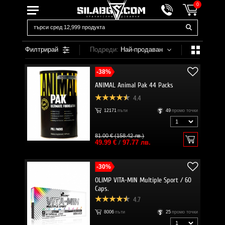
0
Филтрирай
Подреди:
Най-продаван
-38%
ANIMAL Animal Pak 44 Packs
4.4
12171
пъти
49
промо точки
81.00 € (158.42 лв.)
49.99 €
/
97.77 лв.
-30%
OLIMP VITA-MIN Multiple Sport / 60
Caps.
4.7
8006
пъти
25
промо точки