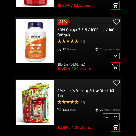
11.76 €
/
23.00 лв.
-25%
NOW Omega 3-6-9 / 1000 mg / 100
Softgels
5.0
1286
пъти
13
промо точки
18.41 € (36.01 лв.)
13.81 €
/
27.01 лв.
AMIX Life's Vitality Active Stack 60
Tabs.
4.9
1272
пъти
38
промо точки
19.43 €
/
38.00 лв.