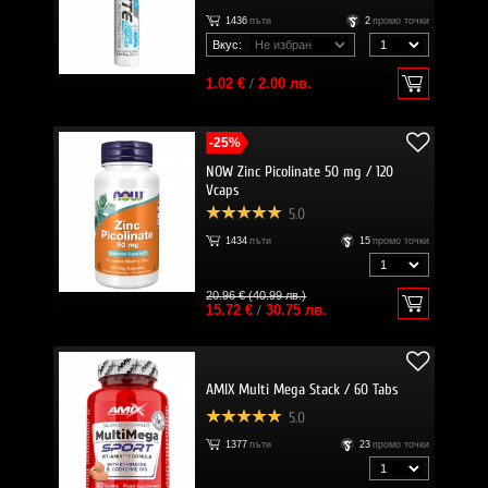
1436
пъти
2
промо точки
Вкус:
1.02 €
/
2.00 лв.
-25%
NOW Zinc Picolinate 50 mg / 120
Vcaps
5.0
1434
пъти
15
промо точки
20.96 € (40.99 лв.)
15.72 €
/
30.75 лв.
AMIX Multi Mega Stack / 60 Tabs
5.0
1377
пъти
23
промо точки