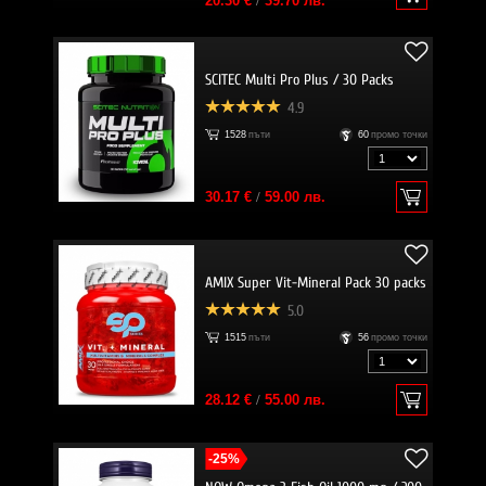
20.30 €
/
39.70 лв.
SCITEC Multi Pro Plus / 30 Packs
4.9
1528
пъти
60
промо точки
30.17 €
/
59.00 лв.
AMIX Super Vit-Mineral Pack 30 packs
5.0
1515
пъти
56
промо точки
28.12 €
/
55.00 лв.
-25%