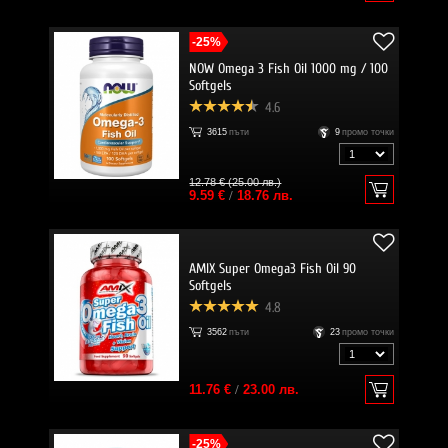
-25%
NOW Omega 3 Fish Oil 1000 mg / 100
Softgels
4.6
3615
пъти
9
промо точки
12.78 € (25.00 лв.)
9.59 €
/
18.76 лв.
AMIX Super Omega3 Fish Oil 90
Softgels
4.8
3562
пъти
23
промо точки
11.76 €
/
23.00 лв.
-25%