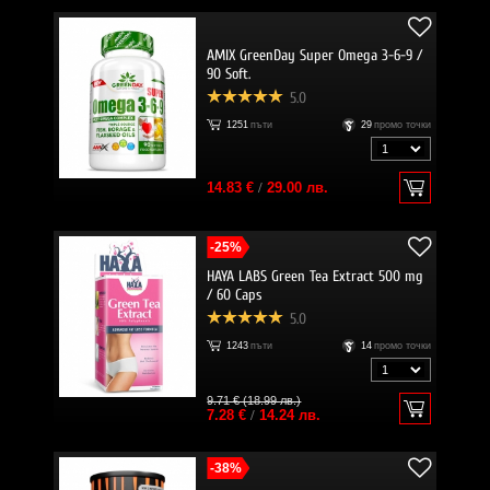
AMIX GreenDay Super Omega 3-6-9 /
90 Soft.
5.0
1251
пъти
29
промо точки
14.83 €
/
29.00 лв.
-25%
HAYA LABS Green Tea Extract 500 mg
/ 60 Caps
5.0
1243
пъти
14
промо точки
9.71 € (18.99 лв.)
7.28 €
/
14.24 лв.
-38%