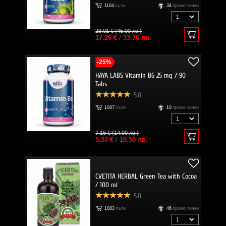
1104
пъти
34
промо точки
23.01 € (45.00 лв.)
17.26 €
/
33.76 лв.
-25%
HAYA LABS Vitamin B6 25 mg / 90
Tabs
5.0
1087
пъти
10
промо точки
7.16 € (14.00 лв.)
5.37 €
/
10.50 лв.
CVETITA HERBAL Green Tea with Cocoa
/ 100 ml
5.0
1083
пъти
46
промо точки