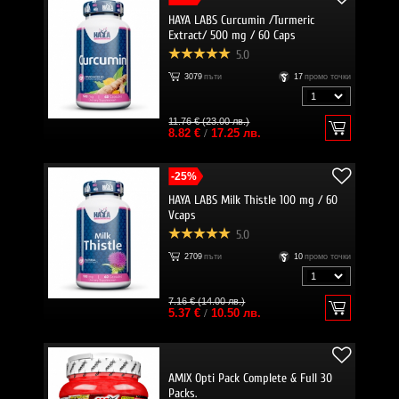
HAYA LABS Curcumin /Turmeric
Extract/ 500 mg / 60 Caps
5.0
3079
пъти
17
промо точки
11.76 € (23.00 лв.)
8.82 €
/
17.25 лв.
-25%
HAYA LABS Milk Thistle 100 mg / 60
Vcaps
5.0
2709
пъти
10
промо точки
7.16 € (14.00 лв.)
5.37 €
/
10.50 лв.
AMIX Opti Pack Complete & Full 30
Packs.