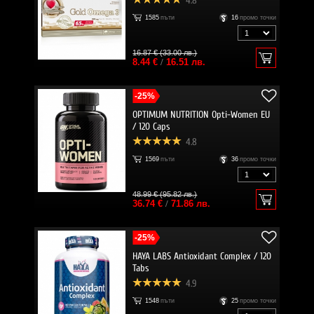
4.8
1585
пъти
16
промо точки
16.87 € (33.00 лв.)
8.44 €
/
16.51 лв.
-25%
OPTIMUM NUTRITION Opti-Women EU
/ 120 Caps
4.8
1569
пъти
36
промо точки
48.99 € (95.82 лв.)
36.74 €
/
71.86 лв.
-25%
HAYA LABS Antioxidant Complex / 120
Tabs
4.9
1548
пъти
25
промо точки