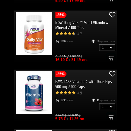
9.20 €
/
17.99 лв.
-25%
NOW Daily Vits ™ Multi Vitamin &
Mineral / 100 Tabs
4.7
1899
пъти
16
промо точки
21.47 € (41.99 лв.)
16.10 €
/
31.49 лв.
-25%
HAYA LABS Vitamin C with Rose Hips
500 mg / 100 Caps
4.9
1793
пъти
11
промо точки
7.67 € (15.00 лв.)
5.75 €
/
11.25 лв.