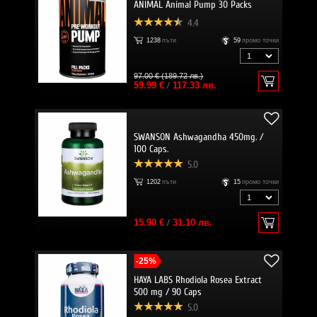
ANIMAL Animal Pump 30 Packs
4.4
1238
пъти
59
промо точки
97.00 € (189.72 лв.)
59.99 €
/
117.33 лв.
SWANSON Ashwagandha 450mg. /
100 Caps.
5.0
1202
пъти
15
промо точки
15.90 €
/
31.10 лв.
-25%
HAYA LABS Rhodiola Rosea Extract
500 mg / 90 Caps
5.0