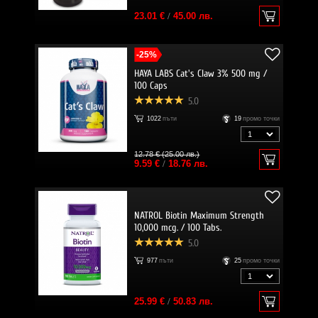
23.01 €
/
45.00 лв.
-25%
HAYA LABS Cat's Claw 3% 500 mg /
100 Caps
5.0
1022
пъти
19
промо точки
12.78 € (25.00 лв.)
9.59 €
/
18.76 лв.
NATROL Biotin Maximum Strength
10,000 mcg. / 100 Tabs.
5.0
977
пъти
25
промо точки
25.99 €
/
50.83 лв.