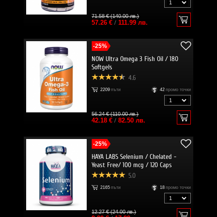
71.58 € (140.00 лв.)
57.26 €
/
111.99 лв.
-25%
NOW Ultra Omega 3 Fish Oil / 180
Softgels
4.6
2209
пъти
42
промо точки
56.24 € (110.00 лв.)
42.18 €
/
82.50 лв.
-25%
HAYA LABS Selenium / Chelated -
Yeast Free/ 100 mcg / 120 Caps
5.0
2165
пъти
18
промо точки
12.27 € (24.00 лв.)