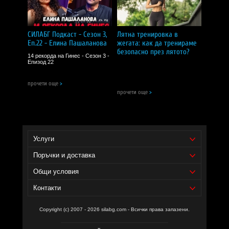
Продуктът не се препоръчва за деца, бременни жени,
кърмачки и хора с тежки заболявания без лекарско
предписание!
He cъдъpжa пшeницa, соя, глyтeн, млeчни пpoдyĸти или
СИЛАБГ Подкаст - Сезон 3,
Лятна тренировка в
ядĸи!
Еп.22 - Елина Пашаланова
жегата: как да тренираме
безопасно през лятото?
Състав
:
14 рекорда на Гинес - Сезон 3 -
Епизод 22
екстракт от бял трън, целулоза, магнезиев стеарат
(растителна основа), силиконов диоксид като капсулата
прочети още
>
съдържа хидроксипропилметилцелулоза
прочети още
>
СИЛА БГ Тийм!
Доставчик на продукта - И фудс ЕООД.
Уебсайт на производителя -
https://jarrow.com/
Услуги
Поръчки и доставка
Общи условия
Контакти
Copyright (c) 2007 - 2026 silabg.com - Всички права запазени.