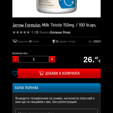
Jarrow Formulas
Milk Thistle 150mg. / 100 Vcaps.
0.0
0
Ревюта
Напиши Ревю
Поръчан
36
пъти
26
промо точки
№:
18820
Количество:
26.
49
€
ДОБАВИ В КОЛИЧКАТА
БЪРЗА ПОРЪЧКА
Въведете телефонния си номер, натиснете поръчай и
ние ще се свържем с вас. Без регистрация.