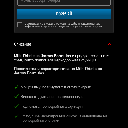
ПОРЪЧАЙ
Съгласявам се с
общите условия
на сайта и
задължителната
информация за правата на лицата по защита на личните данни.
Описание
Milk Thistle
на
Jarrow Formulas
е продукт, богат на бял
трън, който подпомага чернодробната функция.
Предимства и характеристика на Milk Thistle на
Jarrow Formulas
Мощен имуностимулант и антиоксидант
Високо съдържание на флавоноиди
Подпомага чернодробната функция
Стимулира чернодробния синтез и обновяване на
чернодробните клетки