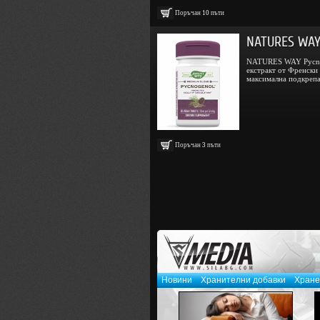
Поръчан
10
пъти
NATURES WAY 
NATURES WAY Pycno
екстракт от Френски
максимална подкрепа 
Поръчан
3
пъти
Новини
Хранителни добавки
Хране