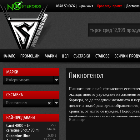
0878 50 6666
|
Франчайз
|
Проследи пратка
|
Доставка
НАЧАЛО
ПРОМОЦИИ
МАРКИ
ЦЕЛ
СЪСТАВКИ
СТАКОВЕ
ВСИЧКИ ПРОД
МАРКИ
Пикногенол
Избери марка
Пикногенола е най-ефикасният естестве
оксидативното увреждане на жизнените
СЪСТАВКА
бариера, за да предпази мозъчната и не
Пикногенол
цялост и подобрява кръвообращението, к
храната, от която се нуждае. Подобряв
диабетици, пострадали от инсулт, артри
НАЙ-ПРОДАВАНИ
Виж още ...
подути, оточни крака.
Carni 4000 - L-
1.25 €
2.44 лв.
carnitine Shot / 70 ml
Glutamine Ultra
27.10 €
53.00 лв.