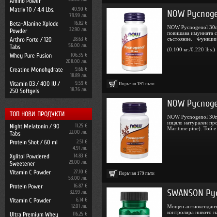
Amino Power
Matrix 10 / 4.4 Lbs.
40.90 €
NOW Pycnogen
79.99 лв.
Beta-Alanine Xplode
16.82 €
NOW Pycnogenol 30mg
32.90 лв.
Powder
повишава имунната с
Arthro Forte / 120
28.63 €
състояние. Функции 
56.00 лв.
Tabs
(0.100 кг./0.220 lbs.)
Whey Pure Fusion
106.35 €
208.00 лв.
Creatine Monohydrate
9.66 €
18.89 лв.
Vitamin D3 / 400 IU /
9.59 €
Поръчан
191
пъти
18.76 лв.
250 Softgels
NOW Pycnogen
ТОП НОВИ ПРОДУКТИ
NOW Pycnogenol 30m
изцяло натурален про
Night Melatonin / 90
11.25 €
Maritime pine). Той е 
22.00 лв.
Tabs
Protein Shot / 60 ml
2.51 €
4.91 лв.
Xylitol Powdered
14.83 €
29.00 лв.
Sweetener
Vitamin C Powder
27.10 €
Поръчан
179
пъти
53.00 лв.
Protein Power
16.87 €
SWANSON Pyc
32.99 лв.
Vitamin C Powder
6.14 €
12.01 лв.
Мощен антиоксидант,
контролира нивото н
Ultra Premium Whey
116.25 €