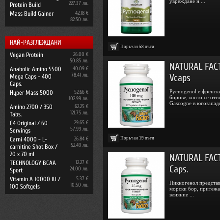
увреждане н ...
227.37 лв.
Protein Build
Mass Build Gainer
42.18 €
82.50 лв.
НАЙ-РАЗГЛЕЖДАНИ
Поръчан
58
пъти
Vegan Protein
26.00 €
50.85 лв.
NATURAL FAC
Anabolic Amino 5500
40.09 €
78.41 лв.
Vcaps
Mega Caps - 400
Caps.
Pycnogenol е френски
Hyper Mass 5000
52.66 €
борове, които се отг
102.99 лв.
Gascogne в югозападн
Amino 2700 / 350
62.25 €
121.75 лв.
Tabs.
C4 Original / 60
29.65 €
57.99 лв.
Servings
Поръчан
19
пъти
Carni 4000 - L-
26.84 €
52.49 лв.
carnitine Shot Box /
20 x 70 ml
NATURAL FACT
TECHNOLOGY BCAA
12.27 €
Caps.
24.00 лв.
Sport
Vitamin A 10000 IU /
5.37 €
Пикногенол представл
10.50 лв.
100 Softgels
морски бор, притежа
влияние ...