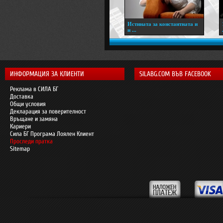
Истината за константната и
н ...
ИНФОРМАЦИЯ ЗА КЛИЕНТИ
SILABG.COM ВЪВ FACEBOOK
Реклама в СИЛА БГ
Доставка
Общи условия
Декларация за поверителност
Връщане и замяна
Кариери
Сила БГ Програма Лоялен Клиент
Проследи пратка
Sitemap