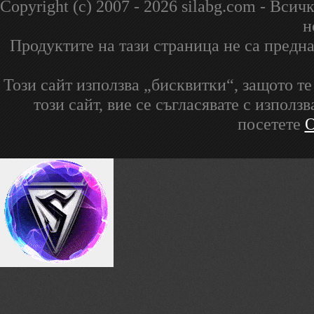
Copyright (c) 2007 - 2026 silabg.com - В
н
Продуктите на тази страница не са предна
Този сайт използва „бисквитки“, защото т
този сайт, вие се съгласявате с изпол
посетете
О