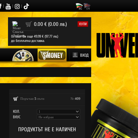
|
|
|
0
0.00 € (0.00 лв.)
КУПИ
Остават Ви още 49.99 € (97.77 лв.)
до безплатна доставка.
ВХОД
Поръчан
5
пъти
№:
409
КОЛ.
ВКУС
ПРОДУКТЪТ НЕ Е НАЛИЧЕН