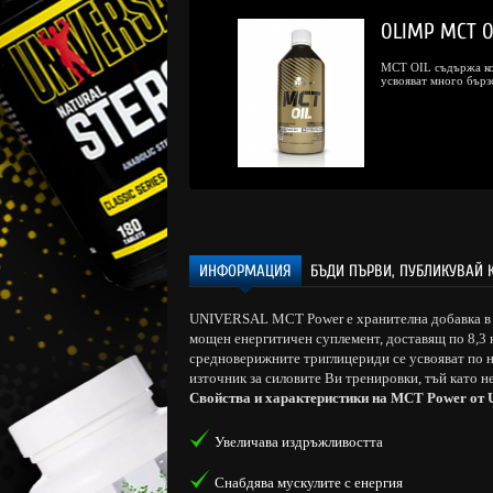
.12 € (55.00 лв.)
OLIMP MCT Oi
9.
/
38.
68
49
€
лв.
MCT OIL cъдържа ко
естявате:
8.44 € (16.51 лв.)
усвояват много бързо
ИНФОРМАЦИЯ
БЪДИ ПЪРВИ, ПУБЛИКУВАЙ 
UNIVERSAL MCT Power е хранителна добавка в 
мощен енергитичен суплемент, доставящ по 8,3 
средноверижните триглицериди се усвояват по н
източник за силовите Ви тренировки, тъй като не
Свойства и характеристики на MCT Power от
Увеличава издръжливостта
Снабдява мускулите с енергия