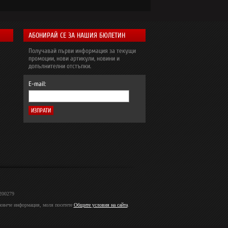
АБОНИРАЙ СЕ ЗА НАШИЯ БЮЛЕТИН
Получавай първи информация за текущи
промоции, нови артикули, новини и
допълнителни отстъпки.
E-mail:
2200279
 повече информация, моля посетете
Общите условия на сайта
.