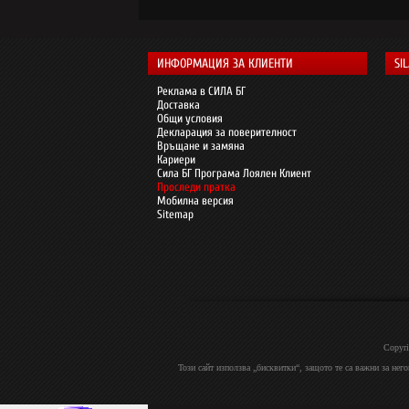
ИНФОРМАЦИЯ ЗА КЛИЕНТИ
SI
Реклама в СИЛА БГ
Доставка
Общи условия
Декларация за поверителност
Връщане и замяна
Кариери
Сила БГ Програма Лоялен Клиент
Проследи пратка
Мобилна версия
Sitemap
Copyri
Този сайт използва „бисквитки“, защото те са важни за нег