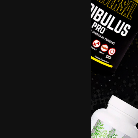
OLIMP MCT Oil 400 ml.
MCT OIL cъдържа комплекс от средноверижни триглице
усвояват много бързо,което ги прави най-бързия източни