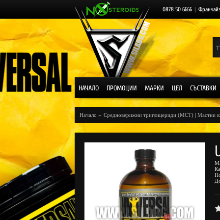
0878 50 6666
|
Франчай
НАЧАЛО
ПРОМОЦИИ
МАРКИ
ЦЕЛ
СЪСТАВКИ
Начало
»
Средноверижни триглицериди (MCT)
|
Мастни к
М
К
П
Д