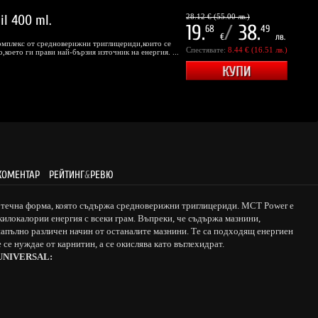
l 400 ml.
28.12 € (55.00 лв.)
19.
/
38.
68
49
€
лв.
мплекс от средноверижни триглицериди,които се
Спестявате:
8.44 € (16.51 лв.)
,което ги прави най-бързия източник на енергия. ...
КОМЕНТАР
РЕЙТИНГ
&
РЕВЮ
течна форма, която съдържа средноверижни триглицериди. MCT Power е
килокалории енергия с всеки грам. Въпреки, че съдържа мазнини,
апълно различен начин от останалите мазнини. Те са подходящ енергиен
 се нуждае от карнитин, а се окислява като въглехидрат.
 UNIVERSAL: