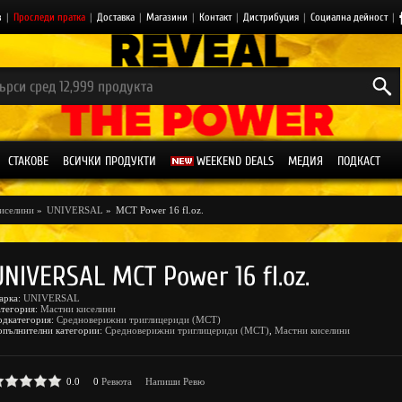
з
|
Проследи пратка
|
Доставка
|
Магазини
|
Контакт
|
Дистрибуция
|
Социална дейност
|
СТАКОВЕ
ВСИЧКИ ПРОДУКТИ
WEEKEND DEALS
МЕДИЯ
ПОДКАСТ
иселини
»
UNIVERSAL
»
MCT Power 16 fl.oz.
UNIVERSAL MCT Power 16 fl.oz.
арка:
UNIVERSAL
атегория:
Мастни киселини
одкатегория:
Средноверижни триглицериди (MCT)
опълнителни категории:
Средноверижни триглицериди (MCT)
,
Мастни киселини
0.0
0
Ревюта
Напиши Ревю