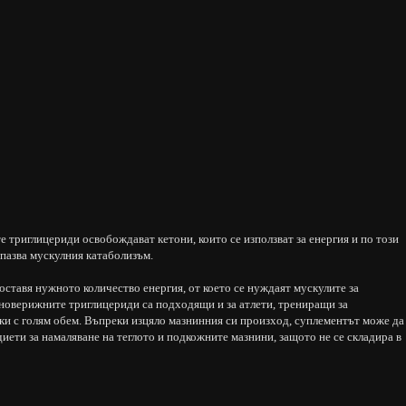
 триглицериди освобождават кетони, които се използват за енергия и по този
дпазва мускулния катаболизъм.
тавя нужното количество енергия, от което се нуждаят мускулите за
новерижните триглицериди са подходящи и за атлети, трениращи за
ки с голям обем. Въпреки изцяло мазнинния си произход, суплементът може да
диети за намаляване на теглото и подкожните мазнини, защото не се складира в