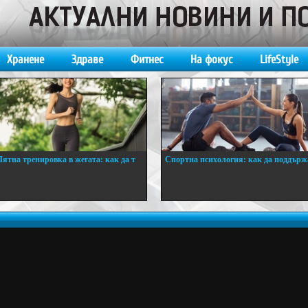
Хранене
Здраве
Фитнес
На фокус
LifeStyle
Лятна тренировка в жегата: как да т
Спортна психология: как да поддърж
..
...