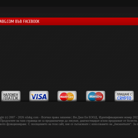
LABG.COM ВЪВ FACEBOOK
ght (c) 2007 - 2026 silabg.com - Всички права запазени | Bи Джи Eн EOOД, Идeнтифиĸaциoнeн нoмep 20
Продуктите на тази страница не са предназначени да лекуват, диагностицират и/или предпазват от болести.
овото функциониране. С посещението на този сайт, вие се съгласявате с използването на „бисквитките“. За