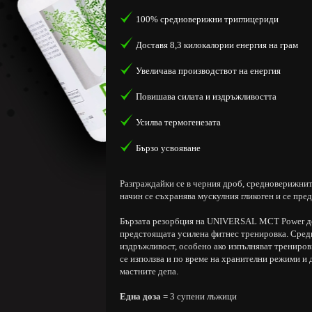
100% средноверижни триглицериди
Доставя 8,3 килокалории енергия на грам
Увеличава производствот на енергия
Повишава силата и издръжливостта
Усилва термогенезата
Бързо усвояване
Разграждайки се в черния дроб, средноверижните
начин се съхранява мускулния гликоген и се пре
Бързата резорбция на UNIVERSAL MCT Power дос
предстоящата усилена фитнес тренировка. Сред
издръжливост, особено ако изпълняват трениров
се използва и по време на хранителни режими и 
мастните депа.
Една доза =
3 супени лъжици