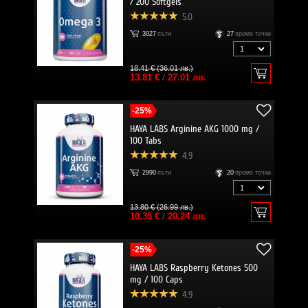
/ 200 Softgels
5.0
3027
пъти
27
промо точки
18.41 € (36.01 лв.)
13.81 €
/
27.01 лв.
-25%
HAYA LABS Arginine AKG 1000 mg /
100 Tabs
4.9
2990
пъти
20
промо точки
13.80 € (26.99 лв.)
10.35 €
/
20.24 лв.
-25%
HAYA LABS Raspberry Ketones 500
mg / 100 Caps
4.9