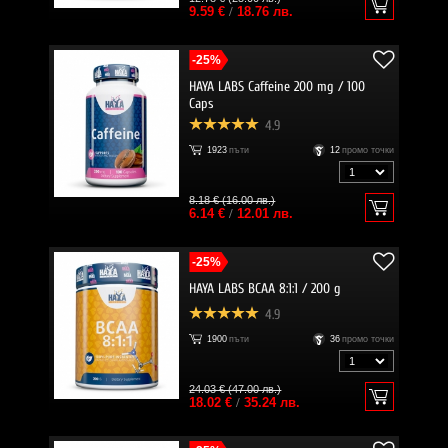
9.59 €
/
18.76 лв.
-25%
HAYA LABS Caffeine 200 mg / 100
Caps
4.9
1923
пъти
12
промо точки
8.18 € (16.00 лв.)
6.14 €
/
12.01 лв.
-25%
HAYA LABS BCAA 8:1:1 / 200 g
4.9
1900
пъти
36
промо точки
24.03 € (47.00 лв.)
18.02 €
/
35.24 лв.