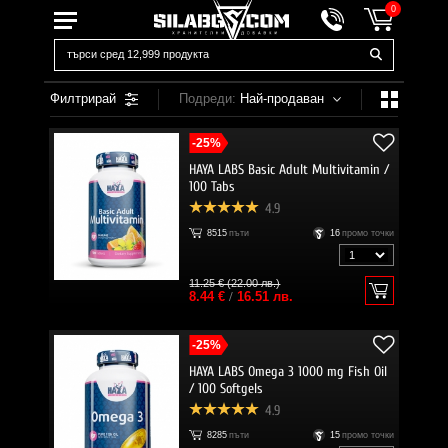
0
Филтрирай
Подреди:
Най-продаван
-25%
HAYA LABS Basic Adult Multivitamin /
100 Tabs
4.9
8515
пъти
16
промо точки
11.25 € (22.00 лв.)
8.44 €
/
16.51 лв.
-25%
HAYA LABS Omega 3 1000 mg Fish Oil
/ 100 Softgels
4.9
8285
пъти
15
промо точки