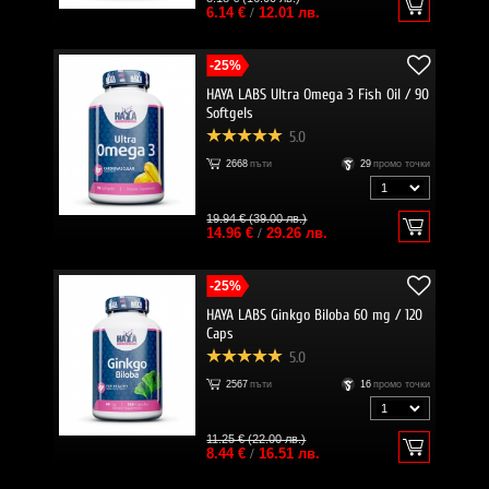
6.14 €
/
12.01 лв.
-25%
HAYA LABS Ultra Omega 3 Fish Oil / 90
Softgels
5.0
2668
пъти
29
промо точки
19.94 € (39.00 лв.)
14.96 €
/
29.26 лв.
-25%
HAYA LABS Ginkgo Biloba 60 mg / 120
Caps
5.0
2567
пъти
16
промо точки
11.25 € (22.00 лв.)
8.44 €
/
16.51 лв.