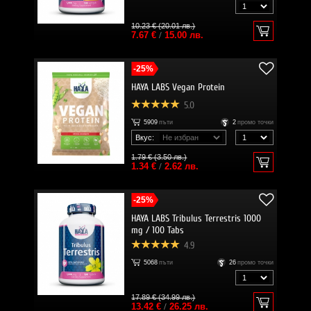
10.23 € (20.01 лв.)
7.67 €
/
15.00 лв.
-25%
HAYA LABS Vegan Protein
5.0
5909
пъти
2
промо точки
Вкус:
1.79 € (3.50 лв.)
1.34 €
/
2.62 лв.
-25%
HAYA LABS Tribulus Terrestris 1000
mg / 100 Tabs
4.9
5068
пъти
26
промо точки
17.89 € (34.99 лв.)
13.42 €
/
26.25 лв.