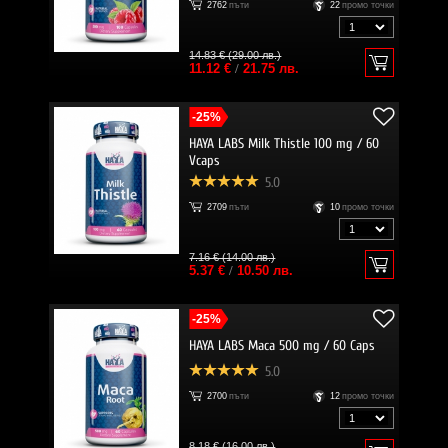
2762
пъти
22
промо точки
14.83 € (29.00 лв.)
11.12 €
/
21.75 лв.
-25%
HAYA LABS Milk Thistle 100 mg / 60
Vcaps
5.0
2709
пъти
10
промо точки
7.16 € (14.00 лв.)
5.37 €
/
10.50 лв.
-25%
HAYA LABS Maca 500 mg / 60 Caps
5.0
2700
пъти
12
промо точки
8.18 € (16.00 лв.)