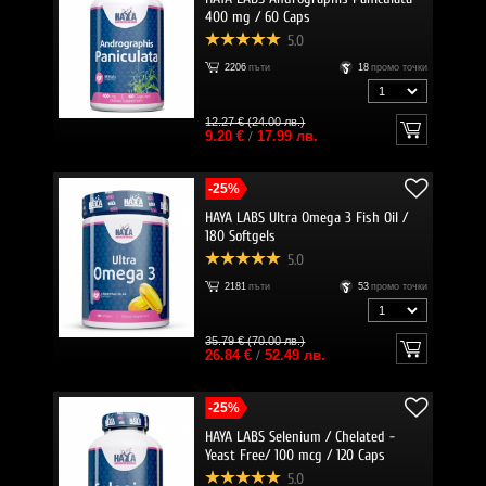
400 mg / 60 Caps
5.0
2206
пъти
18
промо точки
12.27 € (24.00 лв.)
9.20 €
/
17.99 лв.
-25%
HAYA LABS Ultra Omega 3 Fish Oil /
180 Softgels
5.0
2181
пъти
53
промо точки
35.79 € (70.00 лв.)
26.84 €
/
52.49 лв.
-25%
HAYA LABS Selenium / Chelated -
Yeast Free/ 100 mcg / 120 Caps
5.0