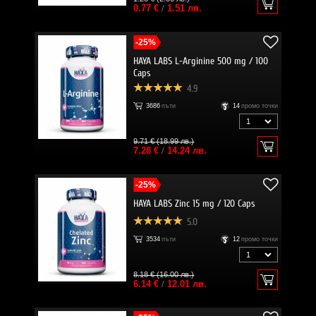
0.77 €
/
1.51 лв.
-25%
HAYA LABS L-Arginine 500 mg / 100
Caps
4.9
3686
пъти
14
промо точки
9.71 € (18.99 лв.)
7.28 €
/
14.24 лв.
-25%
HAYA LABS Zinc 15 mg / 120 Caps
5.0
3534
пъти
12
промо точки
8.18 € (16.00 лв.)
6.14 €
/
12.01 лв.