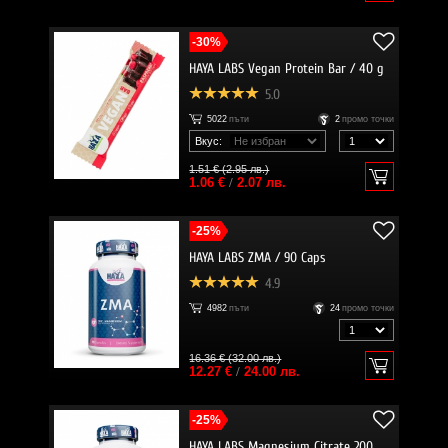
-30%
HAYA LABS Vegan Protein Bar / 40 g
5.0
5022
пъти
2
промо точки
Вкус:
1.51 € (2.95 лв.)
1.06 €
/
2.07 лв.
-25%
HAYA LABS ZMA / 90 Caps
4.9
4982
пъти
24
промо точки
16.36 € (32.00 лв.)
12.27 €
/
24.00 лв.
-25%
HAYA LABS Magnesium Citrate 200