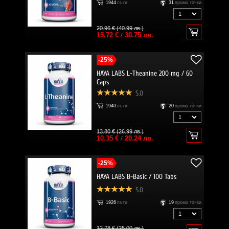
1944
пъти
31
промо точки
20.96 € (40.99 лв.)
15.72 €
/
30.75 лв.
-25%
HAYA LABS L-Theanine 200 mg / 60
Caps
5.0
1940
пъти
20
промо точки
13.80 € (26.99 лв.)
10.35 €
/
20.24 лв.
-25%
HAYA LABS B-Basic / 100 Tabs
5.0
1926
пъти
19
промо точки
12.78 € (25.00 лв.)