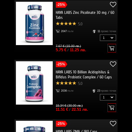
-25%
HAYA LABS Zinc Picolinate 30 mg / 60
Tabs
5.0
2047
пъти
11
промо точки
7.67 € (15.00 лв.)
5.75 €
/
11.25 лв.
-25%
HAYA LABS 10 Billion Acidophilus &
Bifidus Probiotic Complex / 60 Caps
5.0
2036
пъти
23
промо точки
15.34 € (30.00 лв.)
11.51 €
/
22.51 лв.
-25%
HAYA LABS ZMA / 180 Caps