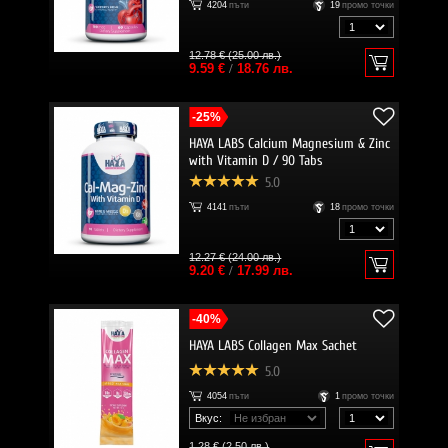
4204
пъти
19
промо точки
12.78 € (25.00 лв.)
9.59 €
/
18.76 лв.
-25%
HAYA LABS Calcium Magnesium & Zinc
with Vitamin D / 90 Tabs
5.0
4141
пъти
18
промо точки
12.27 € (24.00 лв.)
9.20 €
/
17.99 лв.
-40%
HAYA LABS Collagen Max Sachet
5.0
4054
пъти
1
промо точки
Вкус:
1.28 € (2.50 лв.)