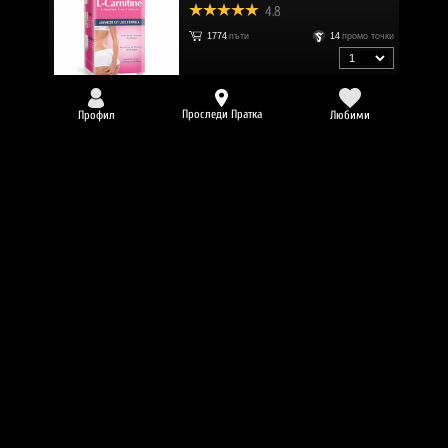
4.8
1774
пъти
14
промо точки
9.71 € (18.99 лв.)
7.28 €
/
14.24 лв.
Проследи Пратка
Профил
Любими
-25%
HAYA LABS 5-HTP 50 mg / 90 Caps
5.0
1756
пъти
23
промо точки
15.34 € (30.00 лв.)
11.51 €
/
22.51 лв.
-25%
HAYA LABS Creatine Monohydrate 500
mg / 200 Caps
5.0
1723
пъти
19
промо точки