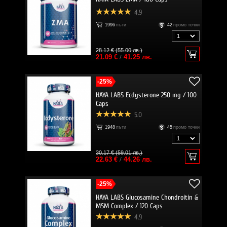
4.9
1996
пъти
42
промо точки
28.12 € (55.00 лв.)
21.09 €
/
41.25 лв.
-25%
HAYA LABS Ecdysterone 250 mg / 100
Caps
5.0
1948
пъти
45
промо точки
30.17 € (59.01 лв.)
22.63 €
/
44.26 лв.
-25%
HAYA LABS Glucosamine Chondroitin &
MSM Complex / 120 Caps
4.9