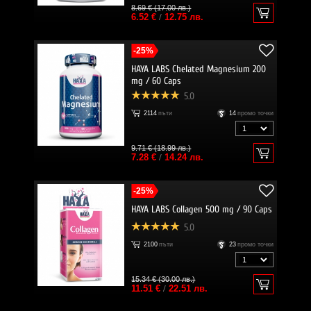
8.69 € (17.00 лв.)
6.52 €
/
12.75 лв.
-25%
HAYA LABS Chelated Magnesium 200
mg / 60 Caps
5.0
2114
пъти
14
промо точки
9.71 € (18.99 лв.)
7.28 €
/
14.24 лв.
-25%
HAYA LABS Collagen 500 mg / 90 Caps
5.0
2100
пъти
23
промо точки
15.34 € (30.00 лв.)
11.51 €
/
22.51 лв.