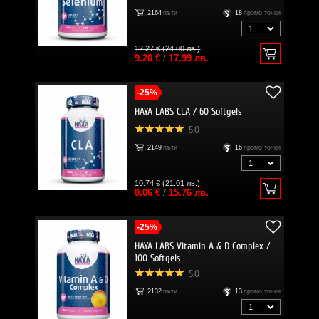
2164
пъти
18
промо точки
12.27 € (24.00 лв.)
9.20 €
/
17.99 лв.
-25%
HAYA LABS CLA / 60 Softgels
5.0
2149
пъти
16
промо точки
10.74 € (21.01 лв.)
8.06 €
/
15.76 лв.
-25%
HAYA LABS Vitamin A & D Complex /
100 Softgels
5.0
2132
пъти
13
промо точки