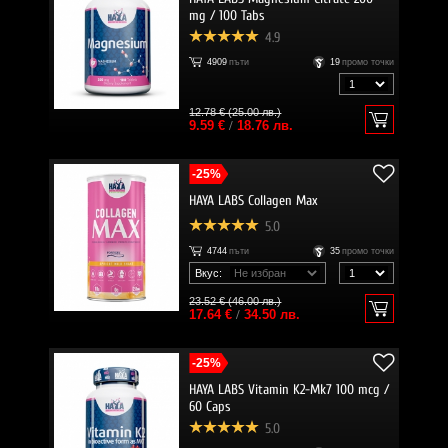
mg / 100 Tabs
4.9
4909
пъти
19
промо точки
12.78 € (25.00 лв.)
9.59 €
/
18.76 лв.
-25%
HAYA LABS Collagen Max
5.0
4744
пъти
35
промо точки
Вкус:
23.52 € (46.00 лв.)
17.64 €
/
34.50 лв.
-25%
HAYA LABS Vitamin K2-Mk7 100 mcg /
60 Caps
5.0