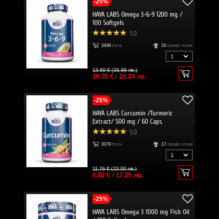
-25%
HAYA LABS Omega 3-6-9 1200 mg /
100 Softgels
5.0
3498
пъти
20
промо точки
13.80 € (26.99 лв.)
10.35 €
/
20.24 лв.
-25%
HAYA LABS Curcumin /Turmeric
Extract/ 500 mg / 60 Caps
5.0
3079
пъти
17
промо точки
11.76 € (23.00 лв.)
8.82 €
/
17.25 лв.
-25%
HAYA LABS Omega 3 1000 mg Fish Oil