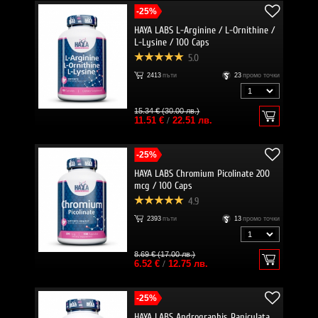
-25%
HAYA LABS L-Arginine / L-Ornithine /
L-Lysine / 100 Caps
5.0
2413
пъти
23
промо точки
15.34 € (30.00 лв.)
11.51 €
/
22.51 лв.
-25%
HAYA LABS Chromium Picolinate 200
mcg / 100 Caps
4.9
2393
пъти
13
промо точки
8.69 € (17.00 лв.)
6.52 €
/
12.75 лв.
-25%
HAYA LABS Andrographis Paniculata