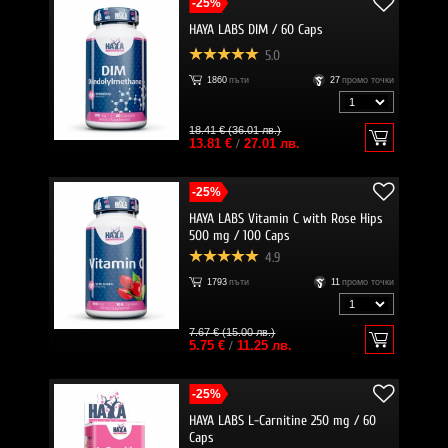
-25%
HAYA LABS DIM / 60 Caps
5.0
1860
пъти
27
промо точки
18.41 € (36.01 лв.)
13.81 €
/
27.01 лв.
-25%
HAYA LABS Vitamin C with Rose Hips
500 mg / 100 Caps
4.9
1793
пъти
11
промо точки
7.67 € (15.00 лв.)
5.75 €
/
11.25 лв.
-25%
HAYA LABS L-Carnitine 250 mg / 60
Caps