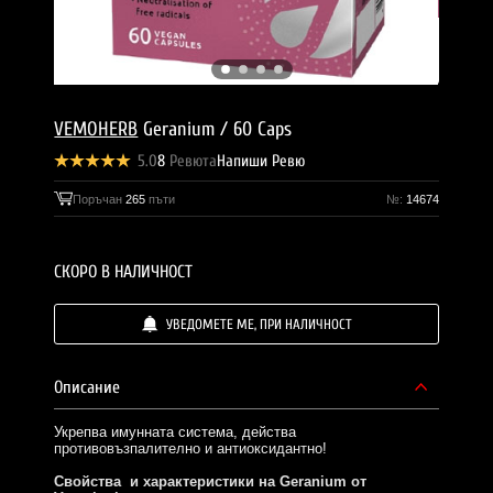
VEMOHERB
Geranium / 60 Caps
5.0
8
Ревюта
Напиши Ревю
Поръчан
265
пъти
№:
14674
СКОРО В НАЛИЧНОСТ
УВЕДОМЕТЕ МЕ, ПРИ НАЛИЧНОСТ
Описание
Укрепва имунната система, действа
противовъзпалително и антиоксидантно!
Свойства и характеристики на Geranium от