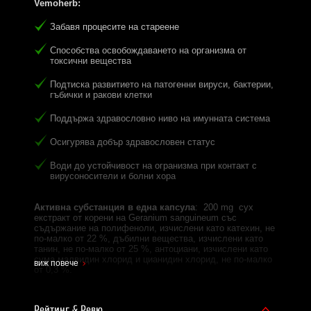
Vemoherb
:
Забавя процесите на стареене
Способства освобождаването на организма от
токсични вещества
Подтиска развитието на патогенни вируси, бактерии,
гъбички и ракови клетки
Поддържа здравословно ниво на имунната система
Осигурява добър здравословен статус
Води до устойчивост на огранизма при контакт с
вирусоносители и болни хора
Активна субстанция в една капсула
: 200 mg сух
екстракт от корени на Geranium sanguineum със
съдържание на полифеноли, изчислени като катехин, не
по-малко от 22 %, дъбилни вещества, изчислени като
танин, не по-малко от 25 %, антоциани, изчислени като
сума малвидин хлорид и цианидин хлорид, не по-малко
виж повече
от 0,3 %.
Една доза:
1 капсула
Рейтинг & Ревю