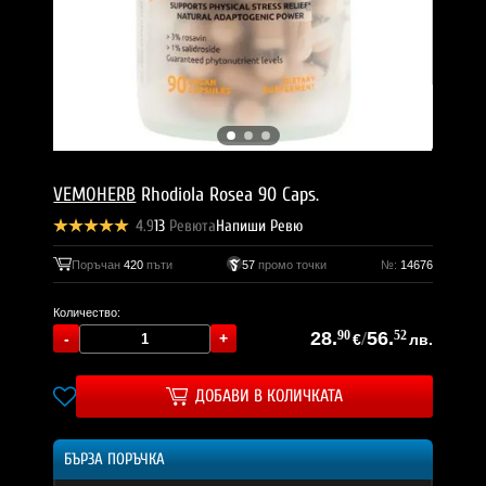
VEMOHERB
Rhodiola Rosea 90 Caps.
4.9
13
Ревюта
Напиши Ревю
Поръчан
420
пъти
57
промо точки
№:
14676
Количество:
28.
90
/
56.
52
€
лв.
ДОБАВИ В КОЛИЧКАТА
БЪРЗА ПОРЪЧКА