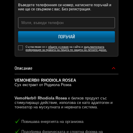
Въведете телефонния си номер, натиснете поръчай и
ние ще се свържем с вас. Без регистрация.
ПОРЪЧАЙ
Съгласявам се с
общите условия
на сайта и
задължителната
информация за правата на лицата по защита на личните данни.
Описание
VEMOHERB® RHODIOLA ROSEA
Сух екстракт от Родиола Розеа
VemoHerb® Rhodiola Rosea
е билков продукт със
стимулиращо действие, използва се като адаптоген и
тонизатор на мускулната и нервната система.
Повишава енергията на организма
Подобрява физическата и спортна форма на