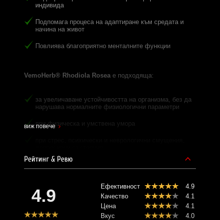
индивида
Подпомага процеса на адаптиране към средата и
начина на живот
Повлиява благоприятно менталните функции
VemoHerb® Rhodiola Rosea
е подходяща:
за увеличаване устойчивостта на организма, без да
нарушава нормалните физиологични параметри
при физическа и умствена умора
виж повече
при стрес, психически и неврологични смущения,
депресивни състояния
Рейтинг & Ревю
при временни смущения в спортната и физическа
форма
Ефективност
4.9
при наличие на общи инфекции
4.9
Качество
4.1
Цена
4.1
Вкус
4.0
Активна субстанция в една капсула:
350,0 mg сух