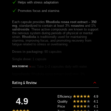
Helps with stress adaptation
Promotes focus and stamina
Each capsule provides
Rhodiola rosea root extract – 350
mg
, standardized to contain at least 3%
rosavins
and 1%
salidroside
. These active compounds are known to support
the nervous system during periods of physical or mental
strain.
Rhodiola
is traditionally used for maintaining
stamina, improving focus, and promoting recovery from
fatigue related to stress or overtraining.
Doses in packaging:
90 capsules
Single dose:
1 capsule
виж повече
Suggested use:
Take 1–2 capsules daily with water.
Ingredients:
Rhodiola rosea extract (root) min. 3%
rosavins, 1% salidroside)
Rating & Review
Notes:
Not suitable for children, pregnant or breastfeeding women.
Store in a dry and cool place, away from sunlight and heat.
Efficiency
4.9
4.9
Quality
4.1
SILA BG Team!
Price
4.1