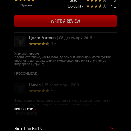
Taste
4.0
Product supplier - E Foods Ltd.
13 ревюта
Solubility
4.1
Brand Website -
https://vemoherb.com/
WRITE A REVIEW
Цвети Митова
| 08 декември 2019
4.5
Уникален продукт.
Идеалното хапче, което може да замени кофеина и да ти бустне
енергията до тавана, дори и емоционалното ми състояние се
подобрява сутрин :)
I RECOMMEND!
Никол
| 15 септември 2019
5.0
Винаги като си взема от магазините ви има малко в наличност,
явно се продава продукта, аз лично съм много доволен
виж повече
I RECOMMEND!
Манол Стоименов
| 15 септември 2019
Nutrition Facts
4.0