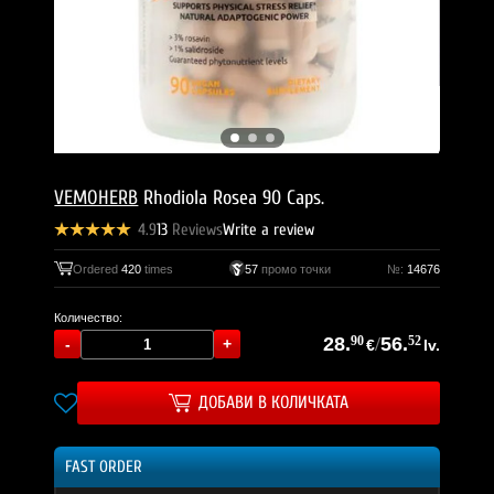
VEMOHERB
Rhodiola Rosea 90 Caps.
4.9
13
Reviews
Write a review
Ordered
420
times
57
промо точки
№:
14676
Количество:
28.
90
/
56.
52
€
lv.
ДОБАВИ В КОЛИЧКАТА
FAST ORDER