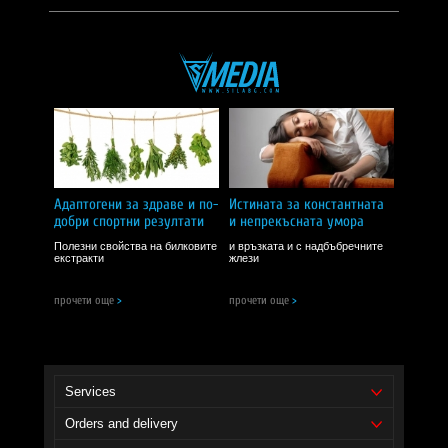
Помага с умората продукта, евала
I RECOMMEND!
Теодор Ванков
| 02 септември 2019
4.6
Дава енергия доста, не го очаквах. Ще знам какво да си взимам за-
напред.
I RECOMMEND!
Адаптогени за здраве и по-
Истината за константната
добри спортни резултати
и непрекъсната умора
Михаела
| 21 май 2019
Полезни свойства на билковите
и връзката и с надбъбречните
екстракти
жлези
5.0
Боря умората си със златен корен и определно има ефект. По-
прочети още
>
прочети още
>
жизнена и по-концентрирана в работата съм.
I RECOMMEND!
Services
Orders and delivery