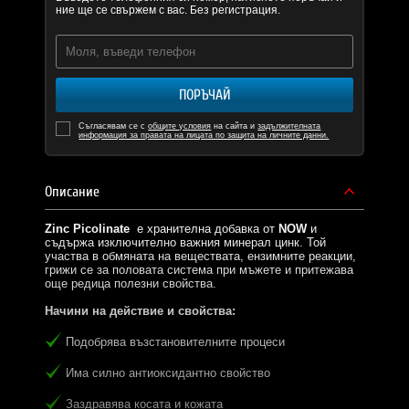
ние ще се свържем с вас. Без регистрация.
ПОРЪЧАЙ
Съгласявам се с
общите условия
на сайта и
задължителната
информация за правата на лицата по защита на личните данни.
Описание
Zinc Picolinate
е хранителна добавка от
NOW
и
съдържа изключително важния минерал цинк. Той
участва в обмяната на веществата, ензимните реакции,
грижи се за половата система при мъжете и притежава
още редица полезни свойства.
Начини на действие и свойства:
Подобрява възстановителните процеси
Има силно антиоксидантно свойство
Заздравява косата и кожата