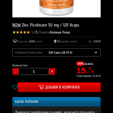
NOW
Zinc Picolinate 50 mg / 120 Vcaps
5.0
5
Ревюта
Напиши Ревю
Поръчан
1434
пъти
15
промо точки
№:
11670
Избрана Разфасовка:
-25%
20.96 €
Количество:
15.
72
€
Спестявате: 5.24 €
ДОБАВИ В КОЛИЧКАТА
БЪРЗА ПОРЪЧКА
Въведете телефонния си номер, натиснете поръчай и