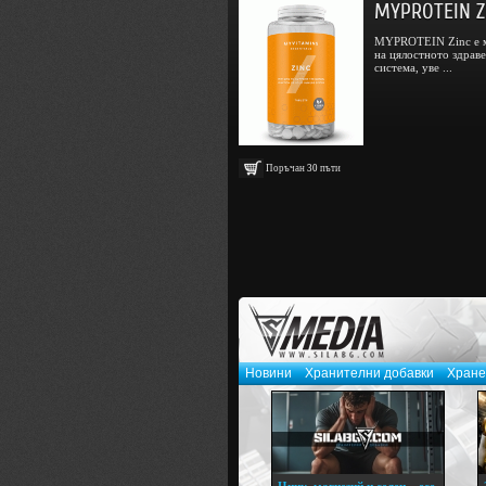
MYPROTEIN Zi
MYPROTEIN Zinc е ми
на цялостното здрав
система, уве ...
Поръчан
30
пъти
Новини
Хранителни добавки
Хране
Цинк, магнезий и селен – есе