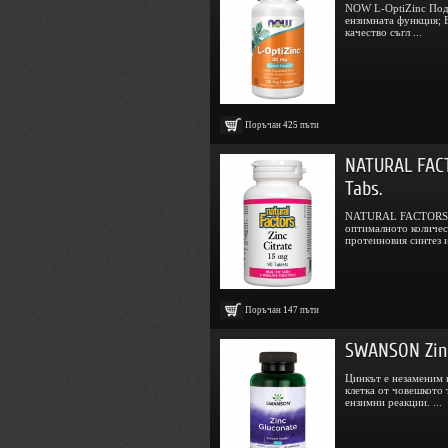
NOW L-OptiZinc Под
ензимната функция; 
качество съгл ...
Поръчан
425
пъти
NATURAL FACT
Tabs.
NATURAL FACTORS Zi
оптималното количес
протеиновия синтез и
Поръчан
147
пъти
SWANSON Zinc
Цинкът е незаменим 
клетка от човешкото 
ензимни реакции. ...