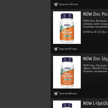
Поръчан
1433
пъти
Комбиниране:
често се съчетава 
възстановяването по време на сън
NOW Zinc Pic
Внимание:
не се препоръчва едно
NOW Zinc Picolinate 5
като те могат да блокират абсорб
добавка, която поддъ
посрещне ежедневнит
(0.060 кг./0.132 lbs.)
В тази категория може да бъде открито
дозиране спрямо индивидуалните нужди
Поръчан
937
пъти
NOW Zinc Glyc
NOW Zinc Glycinate 
Albion TRAACS Zinc;
Хелатно съединение в
Поръчан
680
пъти
NOW L-OptiZi