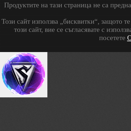
Продуктите на тази страница не са предна
Този сайт използва „бисквитки“, защото т
този сайт, вие се съгласявате с изпол
посетете
О