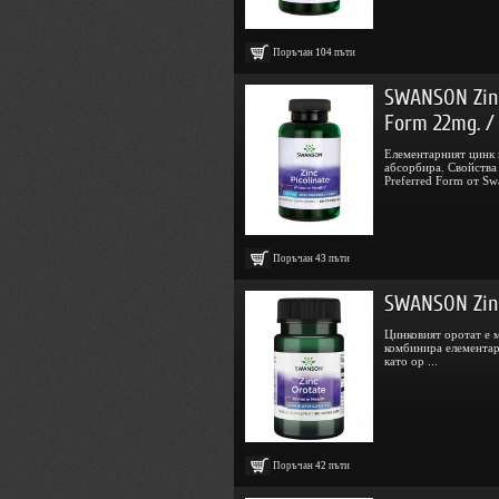
Поръчан
104
пъти
SWANSON Zinc
Form 22mg. / 
Елементарният цинк 
абсорбира. Свойства 
Preferred Form от Sw
Поръчан
43
пъти
SWANSON Zinc
Цинковият оротат е м
комбинира елементар
като ор ...
Поръчан
42
пъти