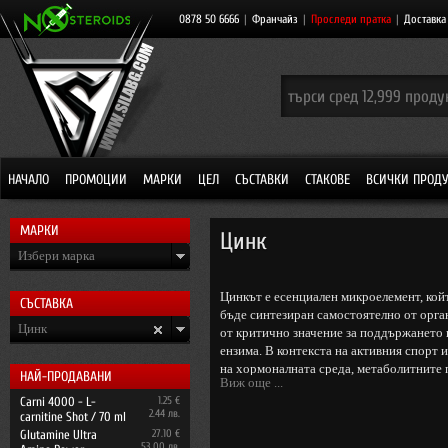
0878 50 6666
|
Франчайз
|
Проследи пратка
|
Доставка
НАЧАЛО
ПРОМОЦИИ
МАРКИ
ЦЕЛ
СЪСТАВКИ
СТАКОВЕ
ВСИЧКИ ПРОД
МАРКИ
Цинк
Избери марка
Цинкът е есенциален микроелемент, койт
СЪСТАВКА
бъде синтезиран самостоятелно от орга
Цинк
от критично значение за поддържането н
ензима. В контекста на активния спорт 
на хормоналната среда, метаболитните 
НАЙ-ПРОДАВАНИ
Виж още ...
Carni 4000 - L-
1.25 €
2.44 лв.
carnitine Shot / 70 ml
Видове форми и разлики
Glutamine Ultra
27.10 €
53.00 лв.