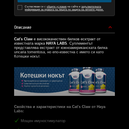
Съгласявам се с
общите условия
на сайта и
задължителната
информация за правата на лицата по защита на личните данни.
Описание
Cat's Claw
е висококачествен билков есктракт от
известната марка
HAYA LABS
. Суплементът
представлява екстракт от южноамериканската билка
uncaria tomentosa, но епо-известна с името си като
Котешки нокът.
Свойства и характеристики на
Cat's Claw от Haya
Labs:
Мощен имуностимулатор