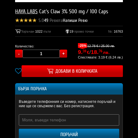
HAYA LABS
Cat's Claw 3% 500 mg / 100 Caps
5.0
49
Ревюта
Напиши Ревю
Поръчан
1022
пъти
19
промо точки
№:
16763
-25%
12.78 € / 25.00 лв.
Количество:
9.
59
/
18.
76
€
лв.
Спестявате: 3.19 € (6.24 лв.)
ДОБАВИ В КОЛИЧКАТА
БЪРЗА ПОРЪЧКА
Въведете телефонния си номер, натиснете поръчай и
ние ще се свържем с вас. Без регистрация.
ПОРЪЧАЙ