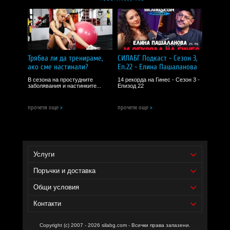
Научи повече за продуктите на Haya Labs в Stack3d -
https://www.stack3d.com/?s=Haya+Labs+
Кирил
| 02 юни 2025
5.0
Уебсайт на производителя -
https://www.hayalabs.bg/
Работи добре за стомаха ми. Не усещам неприятни симптоми, а
храната се усвоява по-добре.
Трябва ли да тренираме,
СИЛАБГ Подкаст - Сезон 3,
ако сме настинали?
Еп.22 - Елина Пашаланова
ПРЕПОРЪЧВАМ!
В сезона на простудните
14 рекорда на Гинес - Сезон 3 -
заболявания и настинките...
Епизод 22
Цветелина
| 02 юни 2025
5.0
прочети още
>
прочети още
>
Чудесен антиоксидант, препоръчвам го!
ПРЕПОРЪЧВАМ!
Услуги
Поръчки и доставка
Общи условия
Контакти
Copyright (c) 2007 - 2026 silabg.com - Всички права запазени.