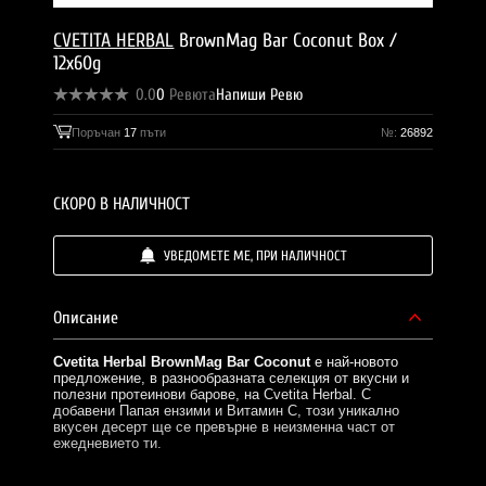
CVETITA HERBAL
BrownMag Bar Coconut Box /
12x60g
0.0
0
Ревюта
Напиши Ревю
Поръчан
17
пъти
№:
26892
СКОРО В НАЛИЧНОСТ
УВЕДОМЕТЕ МЕ, ПРИ НАЛИЧНОСТ
Описание
Cvetita Herbal BrownMag Bar Coconut
е най-новото
предложение, в разнообразната селекция от вкусни и
полезни протеинови барове, на Cvetita Herbal. С
добавени Папая ензими и Витамин С, този уникално
вкусен десерт ще се превърне в неизменна част от
ежедневието ти.