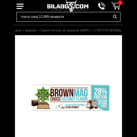
0
Начало
>
Барове
>
Заместители на хранене (MRP)
>
CVETITA HERBAL