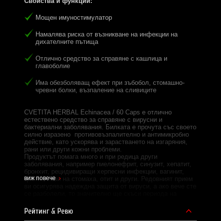
Свойства и функции:
Мощен имуностимулатор
Намалява риска от възникване на инфекции на
дихателните пътища
Отлично средство за справяне с кашлица и
главоболие
Има обезболяващ ефект при зъбобол, стомашно-
чревни болки, възпаление на сливиците
CVETITA HERBAL Echinacea / 60 Caps е отлично
естествено средство за справяне с вирусни и
бактериални заболявания. Билката е прочута със своето
силно изразено противовъзпалително и антимикробно
действие, като ускорява и зарастването на изгаряния,
рани или други кожни проблеми.
Продуктът помага много и при редица други
заболявания, например пиелонефрит, синузит, хепатит,
бронхит, рецидивиращи херпесни инфекции, вагинит,
виж повече
цистит, язви на стомаха, отит и други. Редовният прием
ви осигурява надеждна защита от вируси, а ако вече сте
се разболели, то значително ще скъси периода на
възстановяване.
Рейтинг & Ревю