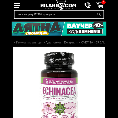
0
Начало
>
Имуностимулатори
>
Адаптогени
>
Екстракти
>
CVETITA HERBAL