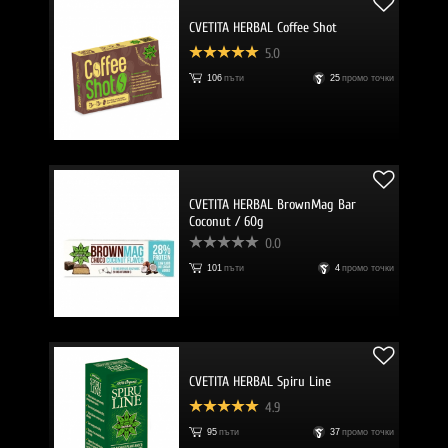
CVETITA HERBAL Coffee Shot
5.0
106
пъти
25
промо точки
CVETITA HERBAL BrownMag Bar
Coconut / 60g
0.0
101
пъти
4
промо точки
CVETITA HERBAL Spiru Line
4.9
95
пъти
37
промо точки