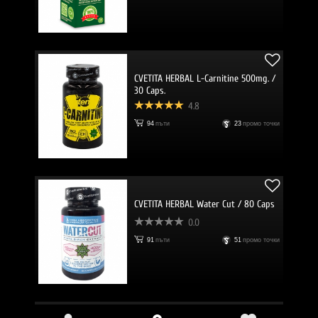
CVETITA HERBAL L-Carnitine 500mg. /
30 Caps.
4.8
94
пъти
23
промо точки
CVETITA HERBAL Water Cut / 80 Caps
0.0
91
пъти
51
промо точки