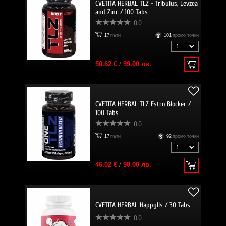
CVETITA HERBAL TLZ - Tribulus, Levzea
and Zinc / 100 Tabs
0.0
17
пъти
101
промо точки
50.62 €
/
99.00 лв.
CVETITA HERBAL TLZ Estro Blocker /
100 Tabs
0.0
17
пъти
92
промо точки
46.02 €
/
90.00 лв.
CVETITA HERBAL Happylls / 30 Tabs
0.0