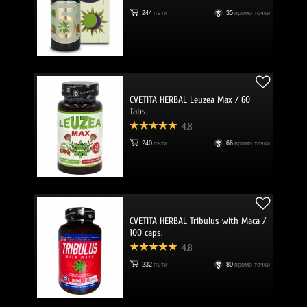
244
пъти
35
промо точки
CVETITA HERBAL Leuzea Max / 60
Tabs.
4.8
240
пъти
66
промо точки
CVETITA HERBAL Tribulus with Maca /
100 caps.
4.8
232
пъти
80
промо точки