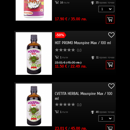
16
пъти
35
промо точки
17.90 €
/
35.00 лв.
-50%
HOT PROMO Mounpine Max / 100 ml
0.0
1
пъти
11
промо точки
23.01 € (45.00 лв.)
11.50 €
/
22.49 лв.
CVETITA HERBAL Mounpine Max / 100
ml
0.0
1
пъти
46
промо точки
23.01 €
/
45.00 лв.