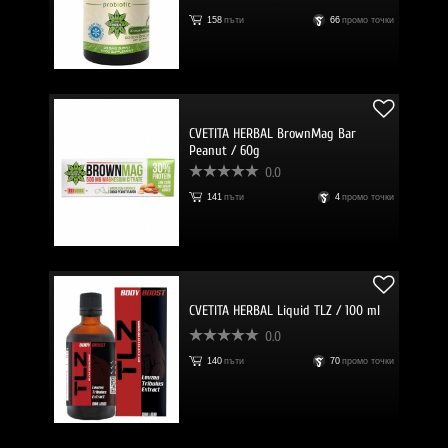
158
пъти
66
промо точки
CVETITA HERBAL BrownMag Bar
Peanut / 60g
0.0
141
пъти
4
промо точки
CVETITA HERBAL Liquid TLZ / 100 ml
0.0
140
пъти
70
промо точки