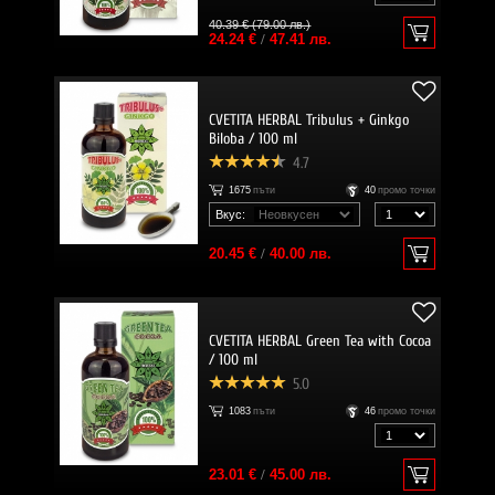
40.39 € (79.00 лв.)
24.24 €
/
47.41 лв.
CVETITA HERBAL Tribulus + Ginkgo
Biloba / 100 ml
4.7
1675
пъти
40
промо точки
Вкус:
20.45 €
/
40.00 лв.
CVETITA HERBAL Green Tea with Cocoa
/ 100 ml
5.0
1083
пъти
46
промо точки
23.01 €
/
45.00 лв.