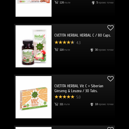
126
пъти
5
промо точки
CVETITA HERBAL HERBAL C / 80 Caps.
4.3
116
пъти
30
промо точки
CVETITA HERBAL Vit C + Siberian
Ginseng & Leuzea / 30 Tabs.
5.0
111
пъти
18
промо точки