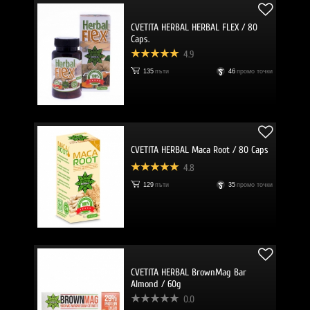
CVETITA HERBAL HERBAL FLEX / 80
Caps.
4.9
135
пъти
46
промо точки
CVETITA HERBAL Maca Root / 80 Caps
4.8
129
пъти
35
промо точки
CVETITA HERBAL BrownMag Bar
Almond / 60g
0.0