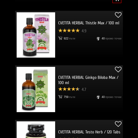
CVETITA HERBAL Thistle Max / 100 ml
4.9
922
пъти
40
промо точки
CVETITA HERBAL Ginkgo Biloba Max /
100 ml
4.7
759
пъти
40
промо точки
CVETITA HERBAL Testo Herb / 120 Tabs