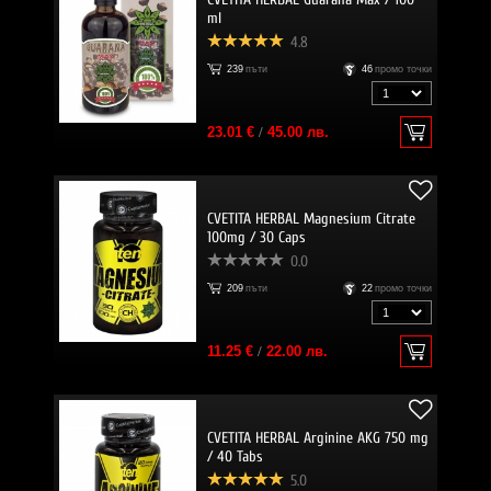
ml
4.8
239
пъти
46
промо точки
23.01 €
/
45.00 лв.
CVETITA HERBAL Magnesium Citrate
100mg / 30 Caps
0.0
209
пъти
22
промо точки
11.25 €
/
22.00 лв.
CVETITA HERBAL Arginine AKG 750 mg
/ 40 Tabs
5.0