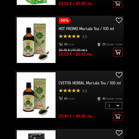
23.01 €
/
45.00 лв.
-50%
HOT PROMO Mursala Tea / 100 ml
4.9
83
пъти
10
промо точки
20.45 € (40.00 лв.)
10.23 €
/
20.01 лв.
CVETITA HERBAL Mursala Tea / 100 ml
4.9
83
пъти
40
промо точки
20.45 €
/
40.00 лв.