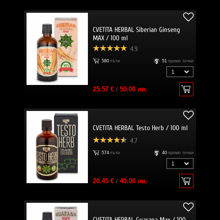
CVETITA HERBAL Siberian Ginseng
MAX / 100 ml
4.9
580
пъти
51
промо точки
25.57 €
/
50.00 лв.
CVETITA HERBAL Testo Herb / 100 ml
4.7
574
пъти
40
промо точки
20.45 €
/
40.00 лв.
CVETITA HERBAL Guarana Max / 100