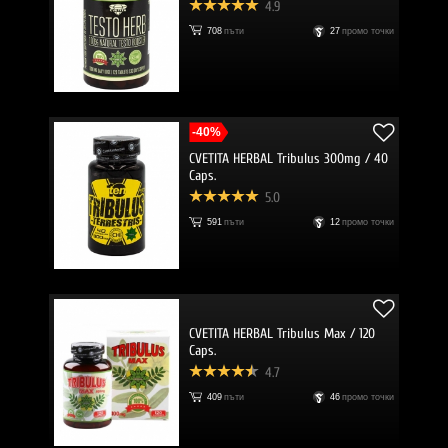
4.9
708
пъти
27
промо точки
-40%
CVETITA HERBAL Tribulus 300mg / 40
Caps.
5.0
591
пъти
12
промо точки
CVETITA HERBAL Tribulus Max / 120
Caps.
4.7
409
пъти
46
промо точки