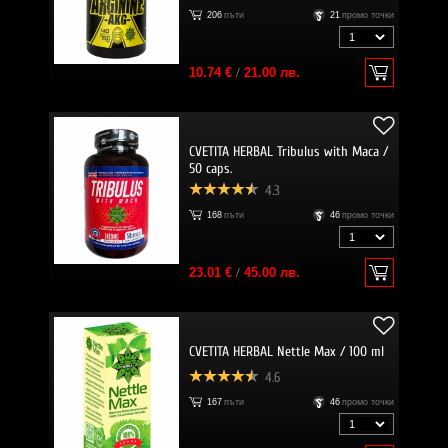
206
пъти
21
промо точки
10.74 €
/
21.00 лв.
CVETITA HERBAL Tribulus with Maca /
50 caps.
4.3
168
пъти
46
промо точки
23.01 €
/
45.00 лв.
CVETITA HERBAL Nettle Max / 100 ml
4.6
167
пъти
46
промо точки