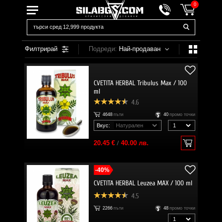
0
Филтрирай
Подреди:
Най-продаван
CVETITA HERBAL Tribulus Max / 100
ml
4.6
4648
пъти
40
промо точки
Вкус:
20.45 €
/
40.00 лв.
-40%
CVETITA HERBAL Leuzea MAX / 100 ml
4.5
2266
пъти
48
промо точки