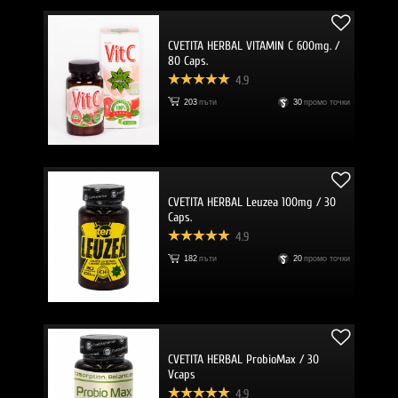
CVETITA HERBAL VITAMIN C 600mg. /
80 Caps.
4.9
203
пъти
30
промо точки
CVETITA HERBAL Leuzea 100mg / 30
Caps.
4.9
182
пъти
20
промо точки
CVETITA HERBAL ProbioMax / 30
Vcaps
4.9