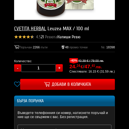
CVETITA HERBAL
Leuzea MAX / 100 ml
4.5
21
Ревюта
Напиши Ревю
Поръчан
2266
пъти
48
промо точки
№:
18398
-40%
40.39 € / 79.00 лв.
Количество:
24.
24
/
47.
41
€
лв.
Спестявате: 16.15 € (31.59 лв.)
ДОБАВИ В КОЛИЧКАТА
БЪРЗА ПОРЪЧКА
Въведете телефонния си номер, натиснете поръчай и
ние ще се свържем с вас. Без регистрация.