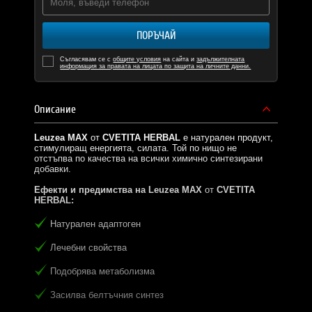
ПОРЪЧАЙ
Съгласявам се с
общите условия
на сайта и
задължителната
информация за правата на лицата по защита на личните данни.
Описание
Leuzea MAX
от
CVETITA HERBAL
е натурален продукт,
стимулиращ енергията, силата. Той по нищо не
отстъпва по качества на всички химично синтезирани
добавки.
Ефекти и предимства на
Leuzea MAX
от
CVETITA
HERBAL:
Натурален адаптоген
Лечебни свойства
Подобрява метаболизма
Засилва белтъчния синтез