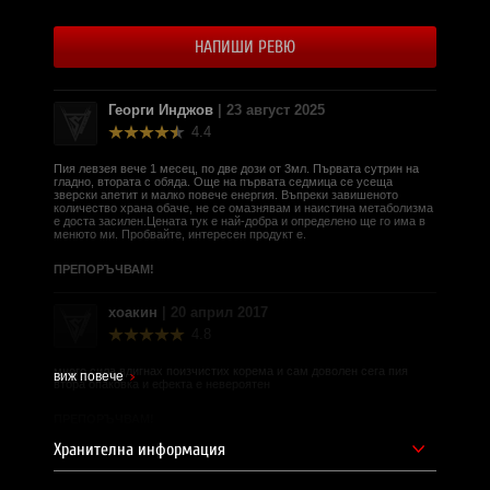
либидото, засилва половата активност и потентността,
подпомага репродукцията.
НАПИШИ РЕВЮ
Една доза
: 3 милилитра
Начин на приемане
:1 доза дневно. Спортисти и активно
спортуващи могат да приемат 2 дози дневно. При
Георги Инджов
| 23 август 2025
високо белтъчни диети, също е удачно прием на 2 дози
4.4
дневно. Приема се 1 час преди хранене.
Пия левзея вече 1 месец, по две дози от 3мл. Първата сутрин на
Дози в опаковка
: 33
гладно, втората с обяда. Още на първата седмица се усеща
зверски апетит и малко повече енергия. Въпреки завишеното
Вземете Leuzea MAX от CVETITA HERBAL за
количество храна обаче, не се омазнявам и наистина метаболизма
страхотни резултати!
е доста засилен.Цената тук е най-добра и определено ще го има в
менюто ми. Пробвайте, интересен продукт е.
Състав:
Вoдно-етанолов екстракт от Левзея корен
ПРЕПОРЪЧВАМ!
(Leuzea carthamoides).
Забележки:
хоакин
| 20 април 2017
4.8
Да не се превишава дневната препоръчителна доза!
Този продукт НЕ е лекарствено средство!
много сила вдигнах поизчистих корема и сам доволен сега пия
виж повече
втора опаковка и ефекта е невероятен
СИЛА БГ Тийм!
Доставчик на продукта - И фудс ЕООД.
ПРЕПОРЪЧВАМ!
Хранителна информация
Уебсайт на производителя -
https://cvetitaherbal.com/
Емо
| 19 април 2017
4.7