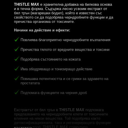
THISTLE MAX
е хранителна добавка на билкова основа
и в течна форма. Съдържа лесно усвоим екстракт от
бял трън (магарешки бодил), който е известен със
свойството си да подобрява черндробните функции и да
пречиства организма от токсините.
Начини на действие и ефекти:
Повлиява благоприятно чернодробните възпаления
Пречиства тялото от вредните вещества и токсини
Подобрява състоянието на кожата
Има ободряващо и тонизиращо действие
Повишава потентността и се грижи за здравето на
простатата
Подпомага функциите на черния дроб
Екстрактът от бял трън в
THISTLE MAX
подпомага
предпазването на чернодробните клети от токсичните
влияния на някои вещества. Той подобрява както
детоксификационната, така и регенериращата функции
на черния дроб.
THISTLE MAX
стимулира