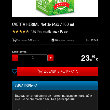
CVETITA HERBAL
Nettle Max / 100 ml
4.6
3
Ревюта
Напиши Ревю
Поръчан
167
пъти
46
промо точки
№:
22549
Количество:
23.
01
€
ДОБАВИ В КОЛИЧКАТА
БЪРЗА ПОРЪЧКА
Въведете телефонния си номер, натиснете поръчай и
ние ще се свържем с вас. Без регистрация.