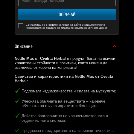
ПОРЪЧАЙ
Съгласявам се с
общите условия
на сайта и
задължителната
информация за правата на лицата по защита на личните данни.
Описание
Nettle Max
от
Cvetita Herbal
е продукт, богат на всички
хранителни стойности и позитиви, които можеш да
извлечеш от корена на копривата!
Свойства и характеристики на Nettle Max от Cvetita
Herbal:
Подпомага издръжливостта и силата на мускулите;
Улеснява обмяната на веществата – най-вече
обмяната на въглехидратите и белтъците;
Действа благоприятно на храносмилателната и
отделителната система;
Предпазва от задържането на излишни течности в