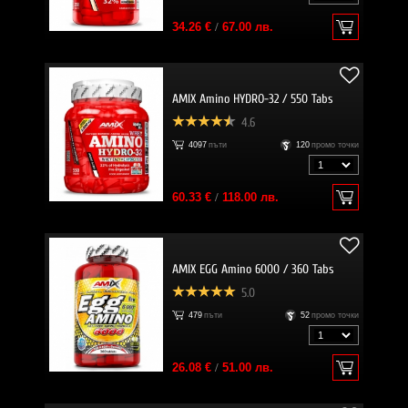
34.26 €
/
67.00 лв.
AMIX Amino HYDRO-32 / 550 Tabs
4.6
4097
пъти
120
промо точки
60.33 €
/
118.00 лв.
AMIX EGG Amino 6000 / 360 Tabs
5.0
479
пъти
52
промо точки
26.08 €
/
51.00 лв.