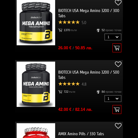
BIOTECH USA Mega Amino 3200 / 300
Tabs
5.0
1370
пъти
52
промо точки
26.00 €
/
50.85 лв.
BIOTECH USA Mega Amino 3200 / 500
Tabs
4.8
722
пъти
84
промо точки
42.00 €
/
82.14 лв.
AMIX Amino Pills / 330 Tabs