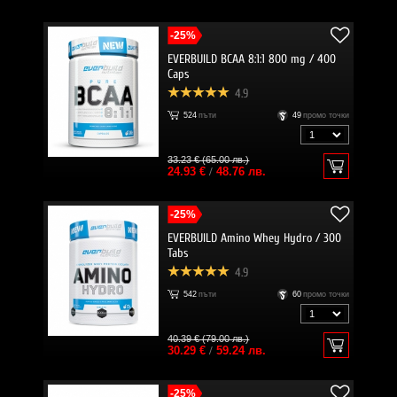
-25%
EVERBUILD BCAA 8:1:1 800 mg / 400
Caps
4.9
524
пъти
49
промо точки
33.23 € (65.00 лв.)
24.93 €
/
48.76 лв.
-25%
EVERBUILD Amino Whey Hydro / 300
Tabs
4.9
542
пъти
60
промо точки
40.39 € (79.00 лв.)
30.29 €
/
59.24 лв.
-25%