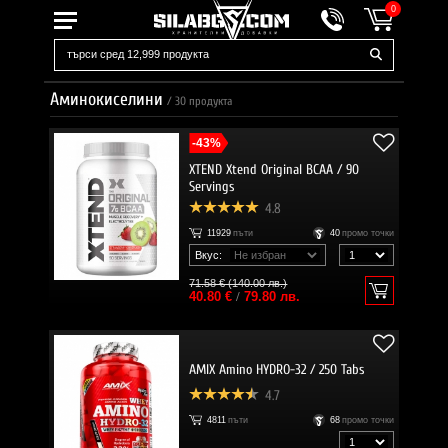
0
Аминокиселини
/
30
продукта
-43%
XTEND Xtend Original BCAA / 90
Servings
4.8
11929
пъти
40
промо точки
Вкус:
71.58 € (140.00 лв.)
40.80 €
/
79.80 лв.
AMIX Amino HYDRO-32 / 250 Tabs
4.7
4811
пъти
68
промо точки