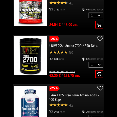
4.6
2729
пъти
49
промо точки
24.54 €
/
48.00 лв.
-25%
UNIVERSAL Amino 2700 / 350 Tabs.
5.0
634
пъти
62
промо точки
83.00 € (162.33 лв.)
62.25 €
/
121.75 лв.
-25%
HAYA LABS Free Form Amino Acids /
100 Caps
4.9
1696
пъти
20
промо точки