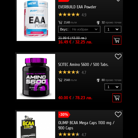
EVERBUILD EAA Powder
4.9
2148
пъти
32
промо точки
Вкус:
21.99 € (43.00 лв.)
16.49 €
/
32.25 лв.
SCITEC Amino 5600 / 500 Tabs.
4.7
2548
пъти
80
промо точки
40.00 €
/
78.23 лв.
-30%
OLIMP BCAA Mega Caps 1100 mg /
900 Caps
4.7