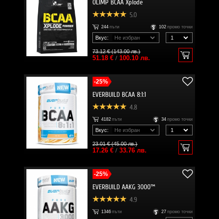
OLIMP BCAA Xplode
5.0
244
пъти
102
промо точки
Вкус:
73.12 € (143.00 лв.)
51.18 €
/
100.10 лв.
-25%
EVERBUILD BCAA 8:1:1
4.8
4182
пъти
34
промо точки
Вкус:
23.01 € (45.00 лв.)
17.26 €
/
33.76 лв.
-25%
EVERBUILD AAKG 3000™
4.9
1346
пъти
27
промо точки