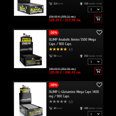
114
пъти
218
промо точки
156.00 € (305.11 лв.)
109.20 €
/
213.58 лв.
-30%
OLIMP Anabolic Amino 5500 Mega
Caps / 900 Caps
4.9
50
пъти
252
промо точки
180.00 € (352.05 лв.)
126.00 €
/
246.43 лв.
-30%
OLIMP L-Glutamine Mega Caps 1400
mg / 900 Caps
0.0
40
пъти
206
промо точки