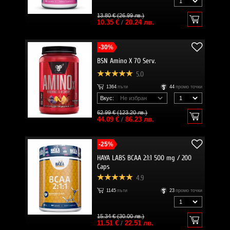
13.80 € (26.99 лв.)
10.35 €
/
20.24 лв.
-30%
BSN Amino X 70 Serv.
5.0
1364
пъти
44
промо точки
Вкус:
62.99 € (123.20 лв.)
44.09 €
/
86.23 лв.
-25%
HAYA LABS BCAA 2:1:1 500 mg / 200
Caps
4.9
1145
пъти
23
промо точки
15.34 € (30.00 лв.)
11.51 €
/
22.51 лв.