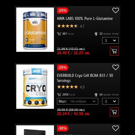
-25%
HAYA LABS 100% Pure L-Glutamine
4.7
987
пъти
32
промо точки
21.99 € (43.01 лв.)
16.49 €
/
32.25 лв.
-25%
EVERBUILD Cryo Cell BCAA 8:1:1 / 30
Servings
4.9
2656
пъти
44
промо точки
Вкус:
29.66 € (58.00 лв.)
22.24 €
/
43.50 лв.
-30%