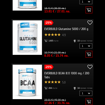
18.41 € (36.00 лв.)
13.81 €
/
27.01 лв.
-25%
EVERBUILD Glutamine 5000 / 200 g
4.9
1495
пъти
16
промо точки
10.74 € (21.00 лв.)
8.05 €
/
15.74 лв.
-25%
EVERBUILD BCAA 8:1:1 1000 mg / 200
Tabs
5.0
494
пъти
34
промо точки
23.01 € (45.00 лв.)
17.26 €
/
33.76 лв.