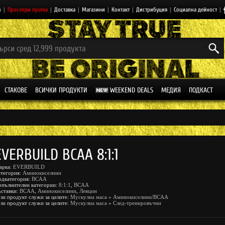
з
|
Проследи пратка
|
Доставка
|
Магазини
|
Контакт
|
Дистрибуция
|
Социална дейност
|
СТАКОВЕ
ВСИЧКИ ПРОДУКТИ
WEEKEND DEALS
МЕДИЯ
ПОДКАСТ
EVERBUILD BCAA 8:1:1
арка:
EVERBUILD
атегория:
Аминокиселини
одкатегория:
BCAA
опълнителни категории:
8:1:1
,
BCAA
ъставки:
BCAA
,
Аминокиселини
,
Левцин
зи продукт служи за целите:
Мускулна маса
»
Аминокиселини/BCAA
зи продукт служи за целите:
Мускулна маса
»
След-тренировъчни