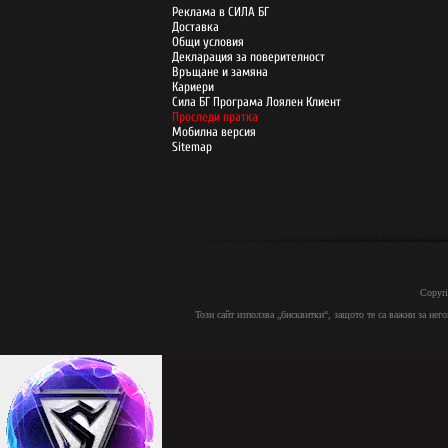
Реклама в СИЛА БГ
Доставка
Общи условия
Декларация за поверителност
Връщане и замяна
Кариери
Сила БГ Програма Лоялен Клиент
Проследи пратка
Мобилна версия
Sitemap
Copyri
Този сайт използва „бисквитки“, защото те са важни за нег