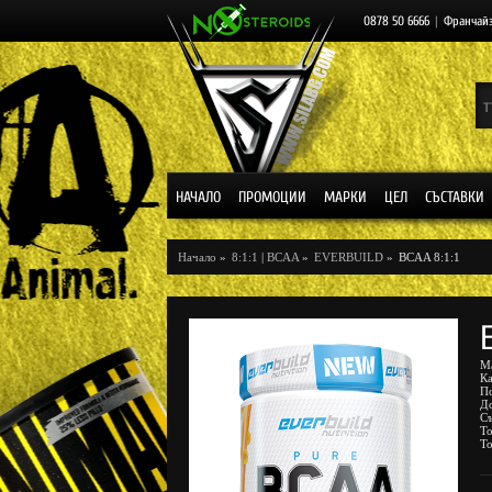
0878 50 6666
|
Франчай
НАЧАЛО
ПРОМОЦИИ
МАРКИ
ЦЕЛ
СЪСТАВКИ
Начало
»
8:1:1
|
BCAA
»
EVERBUILD
»
BCAA 8:1:1
М
К
П
Д
С
То
То