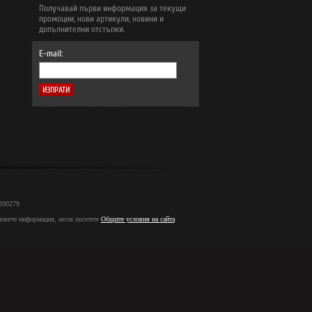
Получавай първи информация за текущи
промоции, нови артикули, новини и
допълнителни отстъпки.
E-mail:
2200279
 повече информация, моля посетете
Общите условия на сайта
.