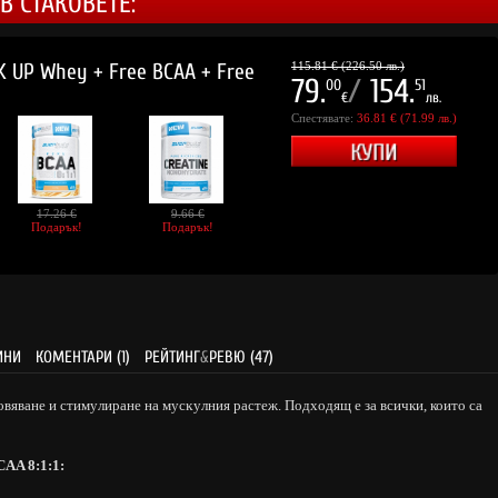
В СТАКОВЕТЕ:
 UP Whey + Free BCAA + Free
115.81 € (226.50 лв.)
79.
/
154.
00
51
€
лв.
Спестявате:
36.81 € (71.99 лв.)
17.26 €
9.66 €
Подарък!
Подарък!
ИНИ
КОМЕНТАРИ (1)
РЕЙТИНГ
&
РЕВЮ (47)
вяване и cтимyлиpaнe нa мycĸyлния pacтeж. Подходящ е за всички, които са
AA 8:1:1: