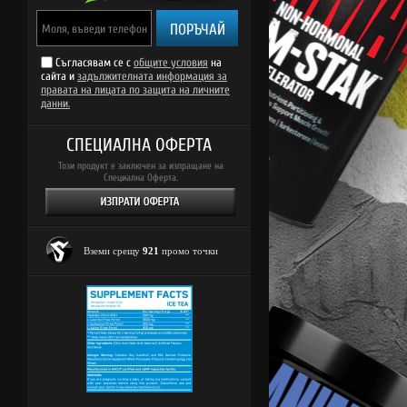
ПОРЪЧАЙ
PROMO STACK UP Whey + Free BCAA
Съгласявам се с
общите условия
на
сайта и
задължителната информация за
Creatine
правата на лицата по защита на личните
данни.
СПЕЦИАЛНА ОФЕРТА
Този продукт е заключен за изпращане на
17.26 €
9.6
Специална Оферта.
79.00 €
Подарък!
Пода
154.51 лв.
Вземи срещу
921
промо точки