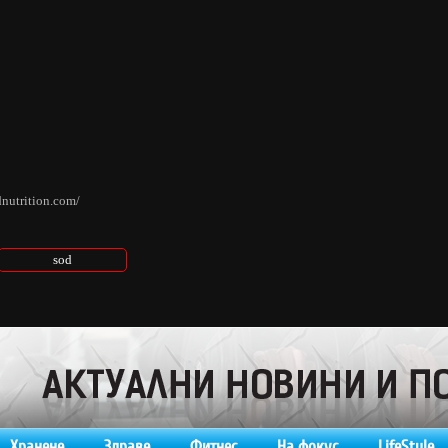
dnutrition.com/
sod
Хранене
Здраве
Фитнес
На фокус
LifeStyle