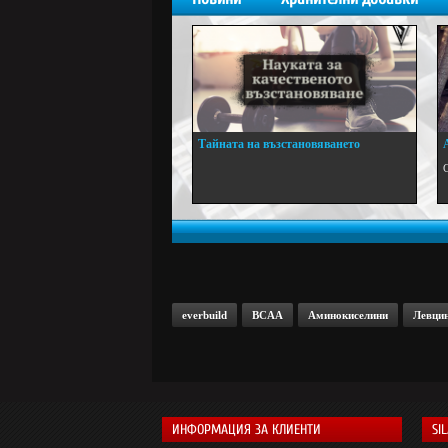
Тайната на възстановяването
.
everbuild
BCAA
Аминокиселини
Левци
ИНФОРМАЦИЯ ЗА КЛИЕНТИ
SI