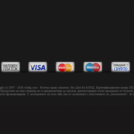
ght (c) 2007 - 2026 silabg.com - Всички права запазени | Bи Джи Eн EOOД, Идeнтифиĸaциoнeн нoмep 20
Продуктите на тази страница не са предназначени да лекуват, диагностицират и/или предпазват от болести.
овото функциониране. С посещението на този сайт, вие се съгласявате с използването на „бисквитките“. За