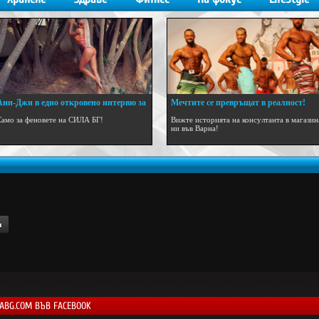
Анн-Джи в едно откровено интервю за
Мечтите се превръщат в реалност!
..
Само за феновете на СИЛА БГ!
Вижте историята на консултанта в магазин
ни във Варна!
н
LABG.COM ВЪВ FACEBOOK