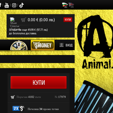
|
|
|
0
0.00 € (0.00 лв.)
КУПИ
Остават Ви още 49.99 € (97.77 лв.)
до безплатна доставка.
ВХОД
Поръчан
4182
пъти
№:
17979
Печелиш
34
промо точки