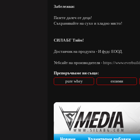
Забележки:
Пазете далеч от деца!
Съхранявайте на сухо и хладно място!
CИЛA БГ Tийм!
Доставчик на продукта - И фудс ЕООД.
Уебсайт на производителя -
https://www.everbuil
Препоръчваме ви също:
pure whey
ензими
Новини
Хранителни добавки