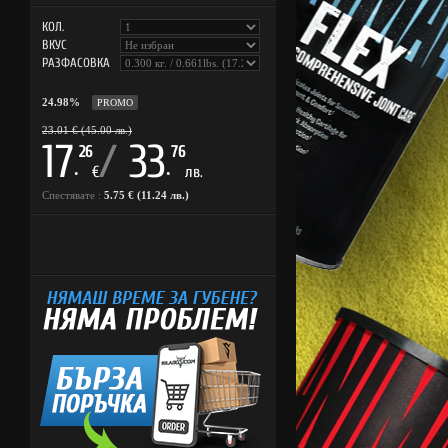
КОЛ.
ВКУС
РАЗФАСОВКА
24.98%
PROMO
23.01 € (45.00 лв.)
17
/
33
26
76
.
.
€
лв.
Спестявате :
5.75 € (11.24 лв.)