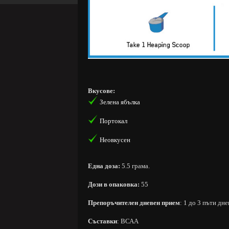
Вкусове:
Зелена ябълка
Портокал
Неовкусен
Една доза:
5.5 грама.
Дози в опаковка:
55
Πpeпopъчитeлeн днeвeн пpиeм
: 1 до 3 пъти дн
Съставки
: ВСАА