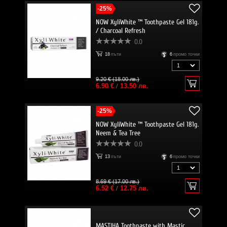
-25%
NOW XyliWhite ™ Toothpaste Gel 181g.
/ Charcoal Refresh
0.0
18
пъти
6
промо точки
9.20 € (18.00 лв.)
6.90 €
/
13.50 лв.
-25%
NOW XyliWhite ™ Toothpaste Gel 181g.
Neem & Tea Tree
0.0
13
пъти
6
промо точки
8.69 € (17.00 лв.)
6.52 €
/
12.75 лв.
MASTIHA Toothpaste with Mastic