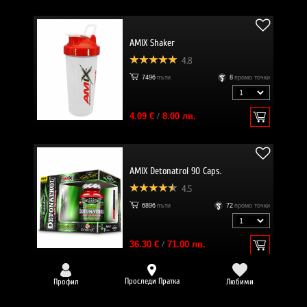
AMIX Shaker
4.8
7496
пъти
8
промо точки
4.09 €
/
8.00 лв.
AMIX Detonatrol 90 Caps.
4.5
6896
пъти
72
промо точки
36.30 €
/
71.00 лв.
Проследи Пратка
Профил
Любими
-25%
EVERBUILD Liquid L-Carnitine 3000