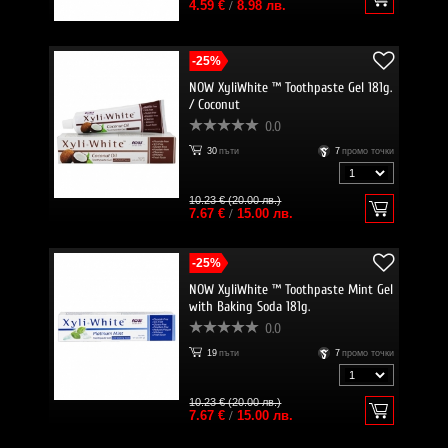
4.59 €
/
8.98 лв.
-25%
NOW XyliWhite ™ Toothpaste Gel 181g.
/ Coconut
0.0
30
пъти
7
промо точки
10.23 € (20.00 лв.)
7.67 €
/
15.00 лв.
-25%
NOW XyliWhite ™ Toothpaste Mint Gel
with Baking Soda 181g.
0.0
19
пъти
7
промо точки
10.23 € (20.00 лв.)
7.67 €
/
15.00 лв.