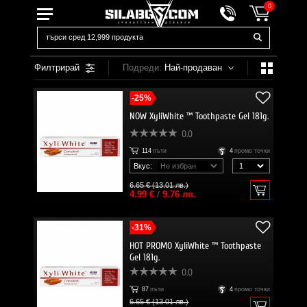
0
Филтрирай
Подреди:
Най-продаван
-25%
NOW XyliWhite ™ Toothpaste Gel 181g.
0.0
114
пъти
4
промо точки
Вкус:
6.65 € (13.01 лв.)
4.99 €
/
9.76 лв.
-31%
HOT PROMO XyliWhite ™ Toothpaste
Gel 181g.
0.0
87
пъти
4
промо точки
6.65 € (13.01 лв.)