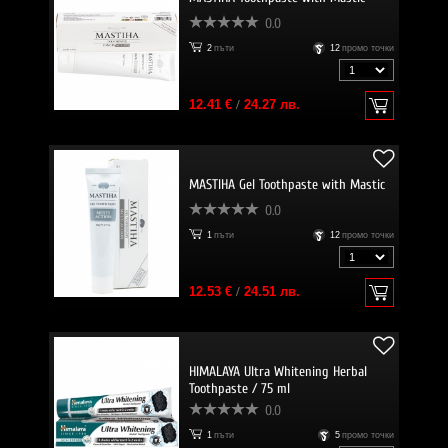
0.0
2
пъти
12
промо точки
12.41 €
/
24.27 лв.
MASTIHA Gel Toothpaste with Mastic
0.0
1
пъти
12
промо точки
12.53 €
/
24.51 лв.
HIMALAYA Ultra Whitening Herbal
Toothpaste / 75 ml
0.0
1
пъти
5
промо точки