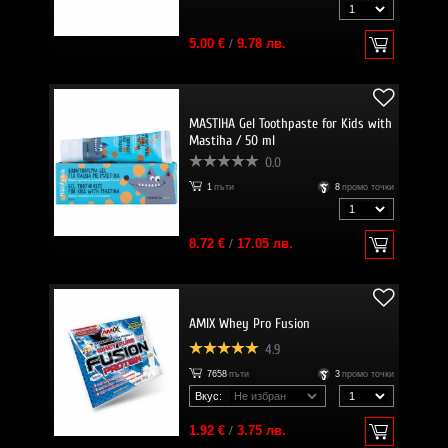
5.00 €
/
9.78 лв.
MASTIHA Gel Toothpaste for Kids with
Mastiha / 50 ml
0.0
1
пъти
8
промо точки
8.72 €
/
17.05 лв.
AMIX Whey Pro Fusion
4.9
7658
пъти
3
промо точки
Вкус:
1.92 €
/
3.75 лв.