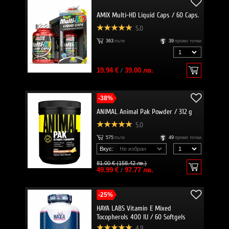
AMIX Multi-HD Liquid Caps / 60 Caps.
5.0
363
пъти
39
промо точки
19.94 €
/
39.00 лв.
-38%
ANIMAL Animal Pak Powder / 312 g
5.0
575
пъти
49
промо точки
Вкус:
81.00 € (158.42 лв.)
49.99 €
/
97.77 лв.
-25%
HAYA LABS Vitamin E Mixed
Tocopherols 400 IU / 60 Softgels
4.9