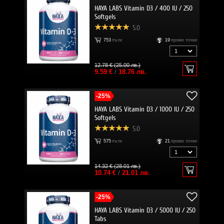
HAYA LABS Vitamin D3 / 400 IU / 250
Softgels
5.0
753
пъти
19
промо точки
12.78 € (25.00 лв.)
9.59 €
/
18.76 лв.
-25%
HAYA LABS Vitamin D3 / 1000 IU / 250
Softgels
5.0
575
пъти
21
промо точки
14.32 € (28.01 лв.)
10.74 €
/
21.01 лв.
-25%
HAYA LABS Vitamin D3 / 5000 IU / 250
Tabs