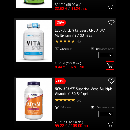
30.17 € (59.00 лв.)
22.62 €
/
44.24 лв.
-25%
EVERBUILD Vita Sport ONE A DAY
Multivitamins / 90 Tabs
4.9
2336
пъти
16
промо точки
11.25 € (22.00 лв.)
8.44 €
/
16.51 лв.
-30%
NOW ADAM™ Superior Mens Multiple
Vitamin / 180 Softgels
5.0
758
пъти
55
промо точки
78.74 € (154.00 лв.)
55.22 €
/
108.00 лв.