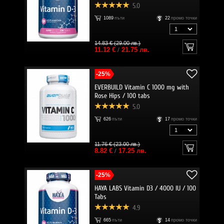
5.0
1089
пъти
22
промо точки
14.83 € (29.00 лв.)
11.12 €
/
21.75 лв.
-25%
EVERBUILD Vitamin C 1000 mg with
Rose Hips / 100 tabs
5.0
626
пъти
17
промо точки
11.76 € (23.00 лв.)
8.82 €
/
17.25 лв.
-25%
HAYA LABS Vitamin D3 / 4000 IU / 100
Tabs
4.9
665
пъти
14
промо точки