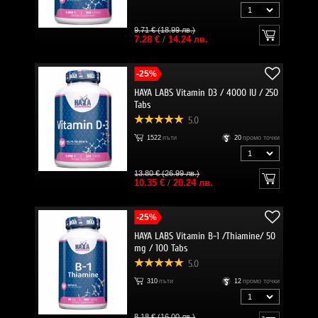
9.71 € (18.99 лв.)
7.28 €
/
14.24 лв.
-25%
HAYA LABS Vitamin D3 / 4000 IU / 250
Tabs
5.0
1522
пъти
20
промо точки
13.80 € (26.99 лв.)
10.35 €
/
20.24 лв.
-25%
HAYA LABS Vitamin B-1 /Thiamine/ 50
mg / 100 Tabs
5.0
310
пъти
12
промо точки
8.18 € (16.00 лв.)