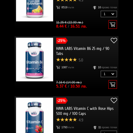
4.9
8519
пъти
16
промо точки
11.25 € (22.00 лв.)
8.44 €
/
16.51 лв.
-25%
HAYA LABS Vitamin B6 25 mg / 90
Tabs
5.0
1087
пъти
10
промо точки
7.16 € (14.00 лв.)
5.37 €
/
10.50 лв.
-25%
HAYA LABS Vitamin C with Rose Hips
500 mg / 100 Caps
4.9
1793
пъти
11
промо точки