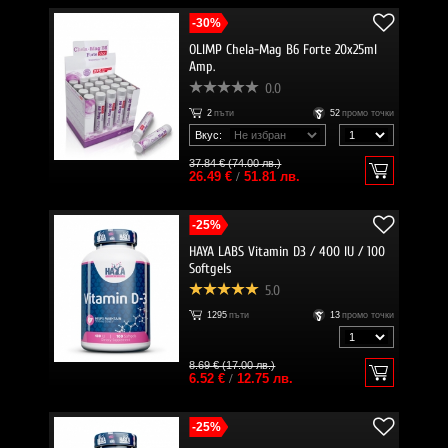
-30%
OLIMP Chela-Mag B6 Forte 20x25ml
Amp.
0.0
2
пъти
52
промо точки
Вкус:
37.84 € (74.00 лв.)
26.49 €
/
51.81 лв.
-25%
HAYA LABS Vitamin D3 / 400 IU / 100
Softgels
5.0
1295
пъти
13
промо точки
8.69 € (17.00 лв.)
6.52 €
/
12.75 лв.
-25%