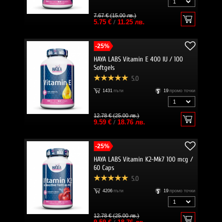
7.67 € (15.00 лв.)
5.75 €
/
11.25 лв.
-25%
HAYA LABS Vitamin E 400 IU / 100
Softgels
5.0
1431
пъти
19
промо точки
12.78 € (25.00 лв.)
9.59 €
/
18.76 лв.
-25%
HAYA LABS Vitamin K2-Mk7 100 mcg /
60 Caps
5.0
4206
пъти
19
промо точки
12.78 € (25.00 лв.)