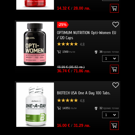
14.32 €
/
28.00 лв.
-25%
OPTIMUM NUTRITION Opti-Women EU
/ 120 Caps
4.8
1569
пъти
36
промо точки
48.99 € (95.82 лв.)
36.74 €
/
71.86 лв.
BIOTECH USA One A Day 100 Tabs.
4.8
14351
пъти
32
промо точки
16.00 €
/
31.29 лв.