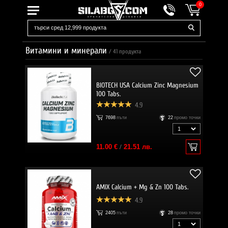
0
Витамини и минерали
/
41
продукта
BIOTECH USA Calcium Zinc Magnesium
100 Tabs.
4.9
7698
пъти
22
промо точки
11.00 €
/
21.51 лв.
AMIX Calcium + Mg & Zn 100 Tabs.
4.9
2405
пъти
28
промо точки