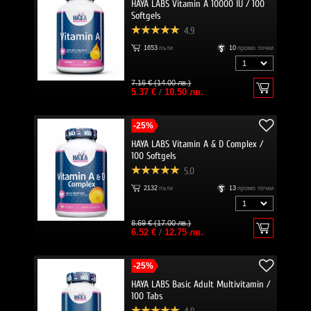
HAYA LABS Vitamin A 10000 IU / 100
Softgels
4.9
1653
пъти
10
промо точки
7.16 € (14.00 лв.)
5.37 €
/
10.50 лв.
-25%
HAYA LABS Vitamin A & D Complex /
100 Softgels
5.0
2132
пъти
13
промо точки
8.69 € (17.00 лв.)
6.52 €
/
12.75 лв.
-25%
HAYA LABS Basic Adult Multivitamin /
100 Tabs