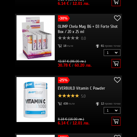
6.14 €
/
12.01 лв.
-30%
OLIMP Chela Mag B6 + D3 Forte Shot
Box / 20 x 25 ml
0.0
18
пъти
61
промо точки
43.97 € (86.00 лв.)
30.78 €
/
60.20 лв.
-25%
EVERBUILD Vitamin C Powder
5.0
439
пъти
12
промо точки
8.18 € (16.00 лв.)
6.14 €
/
12.01 лв.