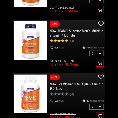
21.47 € (41.99 лв.)
16.10 €
/
31.49 лв.
-25%
NOW ADAM™ Superior Men's Multiple
Vitamin / 120 Tabs
4.8
968
пъти
40
промо точки
53.69 € (105.01 лв.)
40.27 €
/
78.76 лв.
-25%
NOW Eve Women's Multiple Vitamin /
180 Tabs
0.0
129
пъти
53
промо точки
71.58 € (140.00 лв.)
53.69 €
/
105.01 лв.