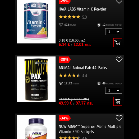
-25%
HAYA LABS Vitamin C Powder
5.0
423
пъти
12
промо точки
8.18 € (16.00 лв.)
6.14 €
/
12.01 лв.
-38%
ANIMAL Animal Pak 44 Packs
4.4
12172
пъти
49
промо точки
81.00 € (158.42 лв.)
49.99 €
/
97.77 лв.
-34%
NOW ADAM™ Superior Men's Multiple
Vitamin / 90 Softgels
4.6