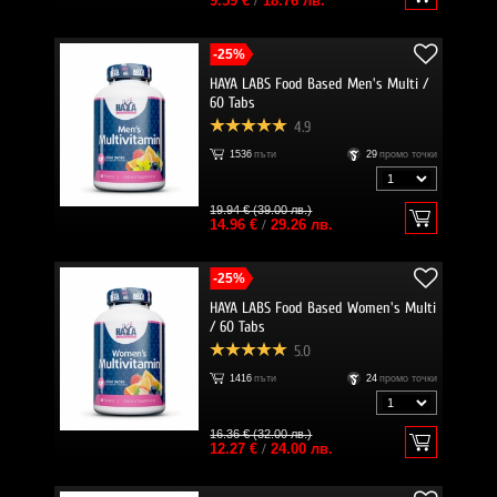
9.59 €
/
18.76 лв.
-25%
HAYA LABS Food Based Men's Multi /
60 Tabs
4.9
1536
пъти
29
промо точки
19.94 € (39.00 лв.)
14.96 €
/
29.26 лв.
-25%
HAYA LABS Food Based Women's Multi
/ 60 Tabs
5.0
1416
пъти
24
промо точки
16.36 € (32.00 лв.)
12.27 €
/
24.00 лв.