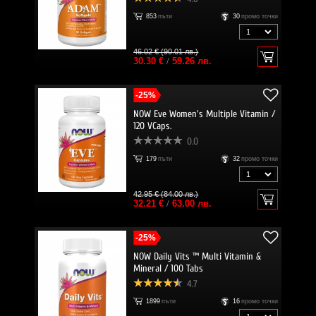
853
пъти
30
промо точки
46.02 € (90.01 лв.)
30.30 €
/
59.26 лв.
-25%
NOW Eve Women's Multiple Vitamin /
120 VCaps.
0.0
179
пъти
32
промо точки
42.95 € (84.00 лв.)
32.21 €
/
63.00 лв.
-25%
NOW Daily Vits ™ Multi Vitamin &
Mineral / 100 Tabs
4.7
1899
пъти
16
промо точки