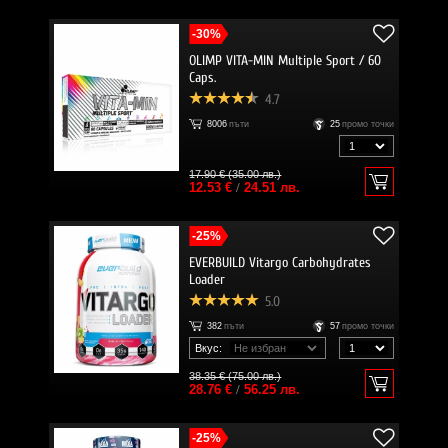
-30%
OLIMP VITA-MIN Multiple Sport / 60
Caps.
4.7
8006
пъти
25
промо точки
17.90 € (35.00 лв.)
12.53 €
/
24.51 лв.
-25%
EVERBUILD Vitargo Carbohydrates
Loader
5.0
382
пъти
57
промо точки
Вкус:
38.35 € (75.00 лв.)
28.76 €
/
56.25 лв.
-25%