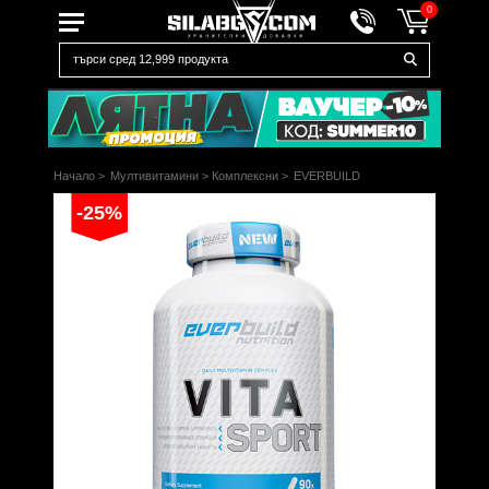
0
Начало
>
Мултивитамини
>
Комплексни
>
EVERBUILD
-25%