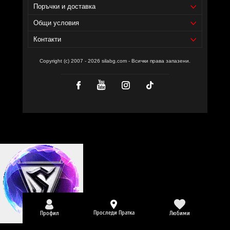
Доставчик на продукта - И фудс ЕООД.
Поръчки и доставка
Уебсайт на производителя -
Общи условия
https://www.everbuildnutrition.com/
Контакти
Copyright (c) 2007 - 2026 silabg.com - Всички права запазени.
Проследи Пратка
Профил
Любими