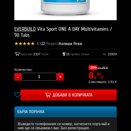
EVERBUILD
Vita Sport ONE A DAY Multivitamins /
90 Tabs
4.9
22
Ревюта
Напиши Ревю
Поръчан
2337
пъти
16
промо точки
№:
22829
-25%
11.25 €
Количество:
8.
44
€
Спестявате: 2.81 €
ДОБАВИ В КОЛИЧКАТА
БЪРЗА ПОРЪЧКА
Въведете телефонния си номер, натиснете поръчай и
ние ще се свържем с вас. Без регистрация.