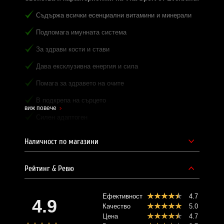
Съдържа всички есенциални витамини и минерали
Подпомага имунната система
За здрави кости и стави
Дава ексклузивна енергия и сила
Помага за здравето на очите
В подкрепа на сърцето
виж повече
Силен адаптоген
Подпомага дейността на черния дроб
Наличност по магазини
Стимулира мозъчната дейност
Рейтинг & Ревю
За по-добър фокус и концентрация
Vita Sport oт Everbuild съдържа всички необходими
Ефективност
4.7
витамини и минерали, от които се нуждае Той -
4.9
спортуващия човек!
Качество
5.0
Цена
4.7
Тази комплексна формула е обогатена с витамини и