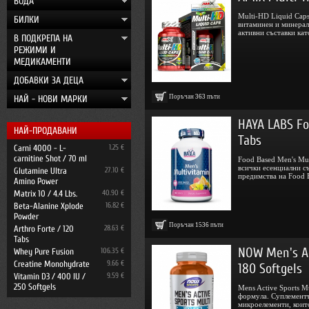
ВОДА
Multi-HD Liquid Cap
БИЛКИ
витаминен и минерал
активни съставки като
В ПОДКРЕПА НА
РЕЖИМИ И
МЕДИКАМЕНТИ
ДОБАВКИ ЗА ДЕЦА
НАЙ - НОВИ МАРКИ
Поръчан
363
пъти
HAYA LABS Fo
НАЙ-ПРОДАВАНИ
Tabs
Carni 4000 - L-
1.25 €
carnitine Shot / 70 ml
Food Based Men's Mu
всички есенциални съ
Glutamine Ultra
27.10 €
предимства на Food B
Amino Power
Matrix 10 / 4.4 Lbs.
40.90 €
Beta-Alanine Xplode
16.82 €
Powder
Поръчан
1536
пъти
Arthro Forte / 120
28.63 €
Tabs
NOW Men's Ac
Whey Pure Fusion
106.35 €
Creatine Monohydrate
9.66 €
180 Softgels
Vitamin D3 / 400 IU /
9.59 €
250 Softgels
Mens Active Sports 
формула. Суплементъ
микроелементи, които