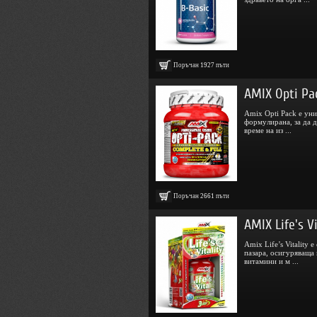
Поръчан
1927
пъти
AMIX Opti Pa
Amix Opti Pack е уни
формулирана, за да д
време на из ...
Поръчан
2661
пъти
AMIX Life's V
Amix Life’s Vitality
пазара, осигуряваща
витамини и м ...