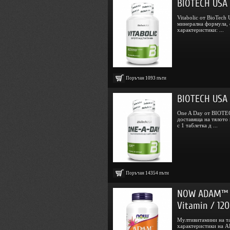
BIOTECH USA V
Vitabolic от BioTech
минерална формула, 
характеристики: ...
Поръчан
1093
пъти
BIOTECH USA 
One A Day от BIOTEC
доставяща на тялото
с 1 таблетка д ...
Поръчан
14354
пъти
NOW ADAM™ S
Vitamin / 120
Мултивитамини на та
характеристики на A