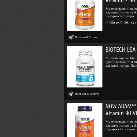
Vitamin / 90 
Мултивитамини на та
характеристики на A
Съдържа бета каро ..
(0.090 кг./0.198 lbs.)
Поръчан
853
пъти
BIOTECH USA 
Multivitamin for Men
нужни витамини и ми
характеристики: Пъле
Поръчан
2550
пъти
NOW ADAM™ S
Vitamin 90 V
Мултивитамини на та
характеристики на A
Съдържа бета каротин