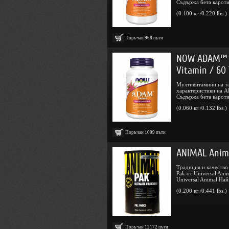
Съдържа бета каротин
(0.100 кг./0.220 lbs.)
Поръчан
968
пъти
NOW ADAM™ S
Vitamin / 60
Мултивитамини на та
характеристики на A
Съдържа бета каротин
(0.060 кг./0.132 lbs.)
Поръчан
1099
пъти
ANIMAL Anima
Традиция и качество
Pak от Universal Ani
Universal Animal Най-
(0.200 кг./0.441 lbs.)
Поръчан
12172
пъти