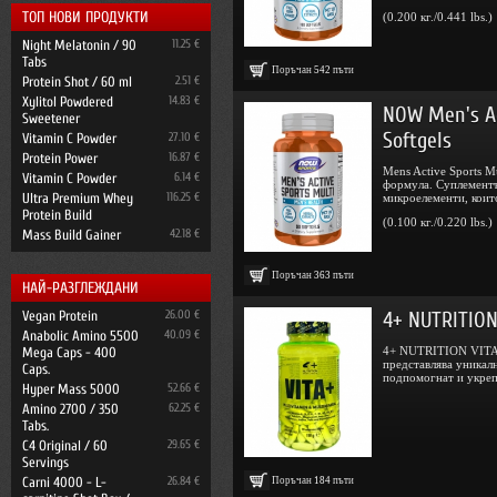
ТОП НОВИ ПРОДУКТИ
(0.200 кг./0.441 lbs.)
Night Melatonin / 90
11.25 €
Tabs
Поръчан
542
пъти
Protein Shot / 60 ml
2.51 €
Xylitol Powdered
14.83 €
NOW Men's Ac
Sweetener
Softgels
Vitamin C Powder
27.10 €
Protein Power
16.87 €
Mens Active Sports 
Vitamin C Powder
6.14 €
формула. Суплементъ
Ultra Premium Whey
116.25 €
микроелементи, които
Protein Build
(0.100 кг./0.220 lbs.)
Mass Build Gainer
42.18 €
Поръчан
363
пъти
НАЙ-РАЗГЛЕЖДАНИ
4+ NUTRITION
Vegan Protein
26.00 €
Anabolic Amino 5500
40.09 €
4+ NUTRITION VITA
Mega Caps - 400
представлява уникал
Caps.
подпомогнат и укрепя
Hyper Mass 5000
52.66 €
Amino 2700 / 350
62.25 €
Tabs.
C4 Original / 60
29.65 €
Servings
Carni 4000 - L-
26.84 €
Поръчан
184
пъти