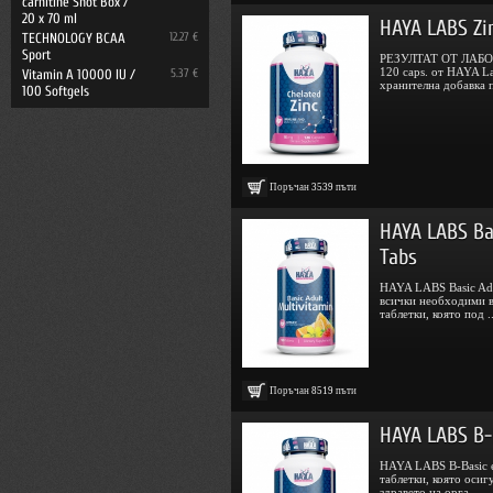
carnitine Shot Box /
20 x 70 ml
HAYA LABS Zi
TECHNOLOGY BCAA
12.27 €
Sport
РЕЗУЛТАТ ОТ ЛАБО
120 caps. от HAYA 
Vitamin A 10000 IU /
5.37 €
хранителна добавка п
100 Softgels
Поръчан
3539
пъти
HAYA LABS Ba
Tabs
HAYA LABS Basic Adu
всички необходими в
таблетки, която под ..
Поръчан
8519
пъти
HAYA LABS B-
HAYA LABS B-Basic 
таблетки, която оси
здравето на орга ...