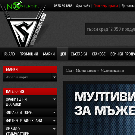
0878 50 6666
|
Франчайз
|
Проследи пратка
|
Доставка
НАЧАЛО
ПРОМОЦИИ
МАРКИ
ЦЕЛ
СЪСТАВКИ
СТАКОВЕ
ВСИЧКИ ПРОД
МАРКИ
Цел
»
Мъжко здраве
»
Мултивитамини
Избери марка
КАТЕГОРИЯ
ХРАНИТЕЛНИ
ДОБАВКИ
ЗДРАВЕ И ТОНУС
ФИТНЕС И БИО ХРАНИ
ЛИБИДО
СТИМУЛАТОРИ