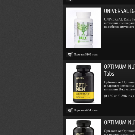
UNIVERSAL Da
UNIVERSAL Daily Fo
витамини и минерали
подобрява имунната .
Поръчан
5109
пъти
OPTIMUM NUT
Tabs
Opti-men от Optimum
и характеристики на
витaмини B-ĸoмплeĸc;
(0.180 кг./0.396 lbs.)
Поръчан
4251
пъти
OPTIMUM NUT
Opti-men от Optimum
и характеристики на