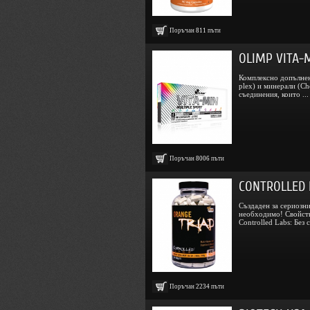
Поръчан
811
пъти
OLIMP VITA-M
Комплексно допълнени
plex) и минерали (C
съединения, които ...
Поръчан
8006
пъти
CONTROLLED L
Създаден за сериозни
необходимо! Свойств
Controlled Labs: Без 
Поръчан
2234
пъти