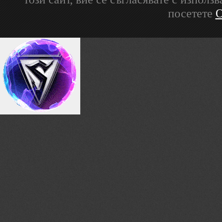
посетете
О