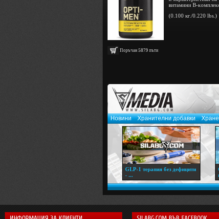
витaмини B-ĸoмплeĸc;
(0.100 кг./0.220 lbs.)
Поръчан
5879
пъти
Новини
Хранителни добавки
Хране
GLP-1 терапия без дефицити
- ...
ИНФОРМАЦИЯ ЗА КЛИЕНТИ
SILABG.COM ВЪВ FACEBOOK