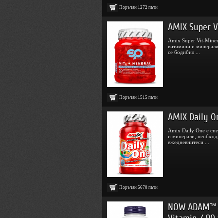
Поръчан
1272
пъти
AMIX Super V
Amix Super Vit-Mine
витамини и минерали
се бодибил ...
Поръчан
1515
пъти
AMIX Daily O
Amix Daily One е сп
и минерали, необход
ежедневнитеси ...
Поръчан
5670
пъти
NOW ADAM™ S