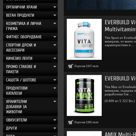
ОРГАНИЧНИ ХРАНИ
ВЕГАН ПРОДУКТИ
EVERBUILD Vi
КОЗМЕТИКА И ЛИЧНА
Multivitamin
ГРИЖА
ФИТНЕС ОБОРУДВАНЕ
Vita Sport oт Everb
минерали, от които с
СПОРТНИ ДРЕХИ И
характеристики н ...
АКСЕСОАРИ
КИНЕЗИО ЛЕНТИ
ПРОМО СТАКОВЕ И
Поръчан
2337
пъти
ПАКЕТИ
EVERBUILD Vi
САШЕТА / ШОТОВЕ
Vita Max от Everbuil
ПРОДУКТОВИ
минерали, съдържа п
КАТАЛОЗИ
разработени бле ...
ХРАНИТЕЛНИ
(0.600 кг./1.322 lbs.)
ДОБАВКИ ЗА
ЖИВОТНИ
ОВКУСИТЕЛИ
Поръчан
2305
пъти
ДРУГИ
AMIX Multi-HD