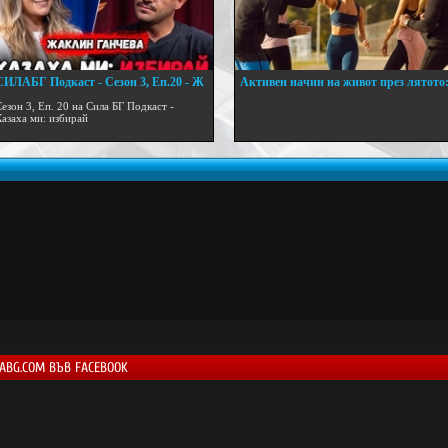
СИЛАБГ Подкаст - Сезон 3, Еп.20 - Ж
Активен начин на живот през лятото
..
...
езон 3, Еп. 20 на Сила БГ Подкаст -
Казаха ми: избирай
LABG.COM ВЪВ FACEBOOK