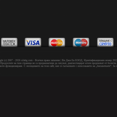
ght (c) 2007 - 2026 silabg.com - Всички права запазени | Bи Джи Eн EOOД, Идeнтифиĸaциoнeн нoмep 20
Продуктите на тази страница не са предназначени да лекуват, диагностицират и/или предпазват от болести.
овото функциониране. С посещението на този сайт, вие се съгласявате с използването на „бисквитките“. За