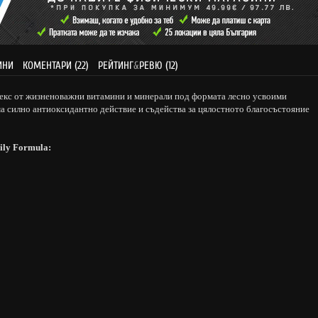
ИНИ
КОМЕНТАРИ (22)
РЕЙТИНГ
&
РЕВЮ (12)
екс от жизненоважни витамини и минерали под формата лесно усвоими
ма силно антиоксидантно действие и съдейства за цялостното благосъстояние
ly Formula
: