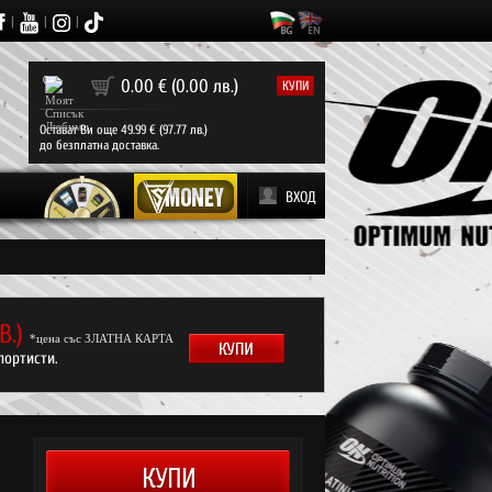
|
|
|
0
0.00 € (0.00 лв.)
КУПИ
Остават Ви още 49.99 € (97.77 лв.)
до безплатна доставка.
ВХОД
ЛВ.)
*цена със ЗЛАТНА КАРТА
портисти.