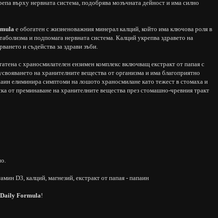
епа върху нервната система, подобрява мозъчната дейност и има силно
rmula
е обогатен с жизненоважния минерал калций, който има ключова роля в
етаболизма и подпомага нервната система. Калций укрепва здравето на
ването и съдейства за здрави зъби.
гатена с храносмилателен ензимен комплекс включващ екстракт от папая с
усвояването на хранителните вещества от организма и има благоприятно
паин елиминира симптоми на лошото храносмилане като тежест в стомаха и
ска от преминаване на хранителните вещества през стомашно-чревния тракт
о.
амин D3, калций, магнезий, екстракт от папая - папаин
aily Formula
!