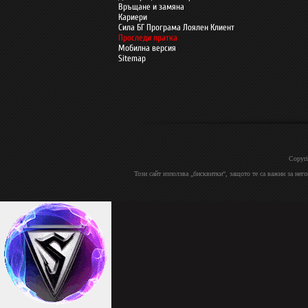
Връщане и замяна
Кариери
Сила БГ Програма Лоялен Клиент
Проследи пратка
Мобилна версия
Sitemap
Copyri
Този сайт използва „бисквитки“, защото те са важни за нег