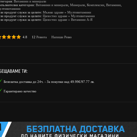
атегория:
Витамини и минерали
опълнителни категории:
Витамини и минерали
,
Минерали
,
Комплексни
,
Витамини
,
ултивитамини
зи продукт служи за целите:
Мъжко здраве
»
Мултивитамини
зи продукт служи за целите:
Цялостно здраве
»
Мултивитамини
зи продукт служи за целите:
Цялостно здраве
»
Витамини А-Я
4.8
12
Ревюта
Напиши Ревю
БЕЩАВАМЕ ТИ:
Безплатна доставка до 24ч. - За покупки над 49.99€/97.77 лв.
Гарантирано качество