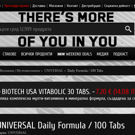
з
|
Проследи пратка
|
Доставка
|
Магазини
|
Контакт
|
Дистрибуция
|
Социална дейност
|
СТАКОВЕ
ВСИЧКИ ПРОДУКТИ
WEEKEND DEALS
МЕДИЯ
ПОДКАСТ
Витамини
|
Мултивитамини
»
UNIVERSAL
»
Daily Formula / 100 Tabs
-
BIOTECH USA VITABOLIC 30 TABS.
-
7.20 € (14.08 
авлява комплексна мулти-витаминна и минерална формула, създадена за с
UNIVERSAL Daily Formula / 100 Tabs
арка:
UNIVERSAL