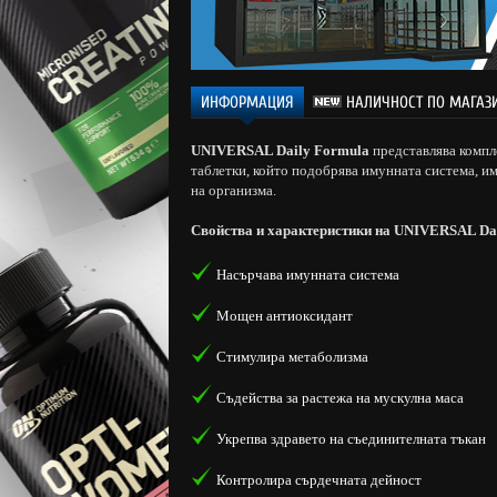
ИНФОРМАЦИЯ
НАЛИЧНОСТ ПО МАГАЗ
UNIVERSAL Daily Formula
представлява компл
таблетки, който подобрява имунната система, и
на организма.
Свойства и характеристики на
UNIVERSAL Dai
Насърчава имунната система
Мощен антиоксидант
Стимулира метаболизма
Съдейства за растежа на мускулна маса
Укрепва здравето на съединителната тъкан
Контролира сърдечната дейност