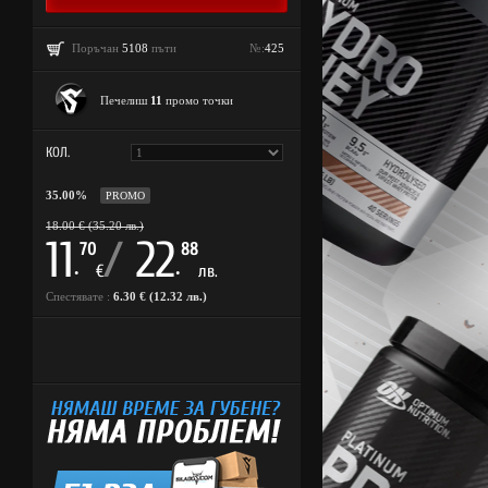
Поръчан
5108
пъти
№:
425
Печелиш
11
промо точки
КОЛ.
35.00%
PROMO
18.00 € (35.20 лв.)
11
/
22
70
88
.
.
€
лв.
Спестявате :
6.30 € (12.32 лв.)