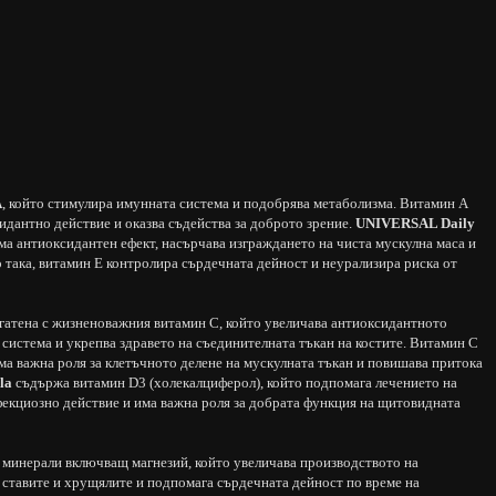
А
, който стимулира имунната система и подобрява метаболизма. Витамин А
идантно действие и оказва съдейства за доброто зрение.
UNIVERSAL Daily
има антиоксидантен ефект, насърчава изграждането на чиста мускулна маса и
 така, витамин Е контролира сърдечната дейност и неурализира риска от
гатена с жизненоважния витамин C, който увеличава антиоксидантното
 система и укрепва здравето на съединителната тъкан на костите. Витамин C
ма важна роля за клетъчното делене на мускулната тъкан и повишава притока
la
съдържа витамин D3 (холекалциферол), който подпомага лечението на
екциозно действие и има важна роля за добрата функция на щитовидната
минерали включващ магнезий, който увеличава производството на
а ставите и хрущялите и подпомага сърдечната дейност по време на