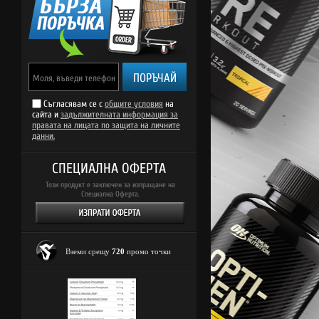
ПОРЪЧАЙ
Съгласявам се с
общите условия
на
сайта и
задължителната информация за
правата на лицата по защита на личните
данни.
СПЕЦИАЛНА ОФЕРТА
Този продукт е заключен за изпращане на
Специална Оферта.
Вземи срещу
720
промо точки