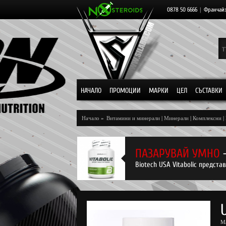
0878 50 6666
|
Франчай
НАЧАЛО
ПРОМОЦИИ
МАРКИ
ЦЕЛ
СЪСТАВКИ
Начало
»
Витамини и минерали
|
Минерали
|
Комплексни
|
ПАЗАРУВАЙ УМНО
Biotech USA Vitabolic предст
М