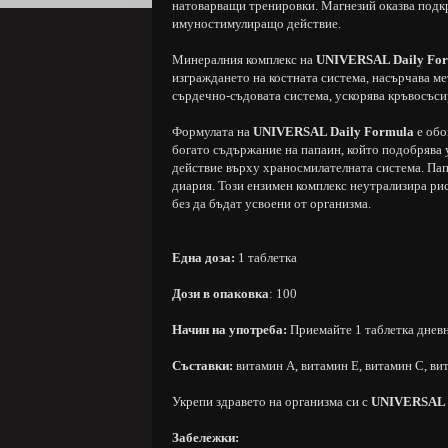
натоварващи тренировки. Магнезий оказва подкр
имуностимулиращо действие.
Минералния комплекс на
UNIVERSAL Daily Fo
изграждането на костната система, насърчава м
сърдечно-съдовата система, ускорява кръвосъсир
Формулата на
UNIVERSAL Daily Formula
е обо
богато съдържание на папаин, който подобрява 
действие върху храносмилателната система. Па
диария. Този ензимен комплекс неутрализира ри
без да бъдат усвоени от организма.
Една доза:
1 таблетка
Дози в опаковка
: 100
Начин на употреба:
Приемайте 1 таблетка дневн
Съставки:
витамин А, витамин Е, витамин С, вит
Укрепи здравето на организма си с
UNIVERSAL D
Забележки: