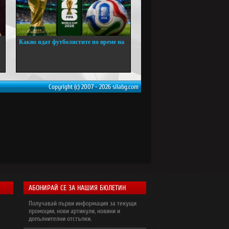
:
Какво ядат футболистите по време на
...
Copyright (c) 2007 - 2026 silabg.com
АБОНИРАЙ СЕ ЗА НАШИЯ БЮЛЕТИН
Получавай първи информация за текущи
промоции, нови артикули, новини и
допълнителни отстъпки.