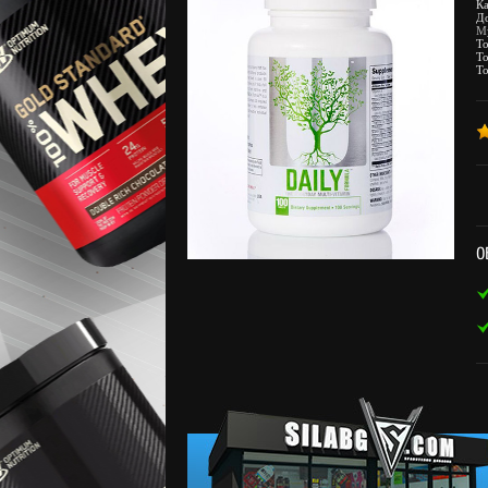
К
Д
М
То
То
То
О