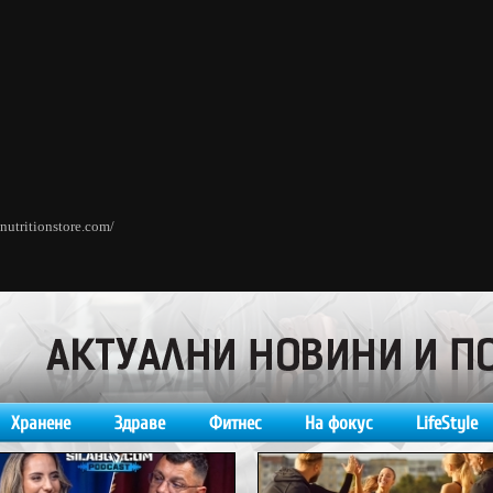
nutritionstore.com/
Хранене
Здраве
Фитнес
На фокус
LifeStyle