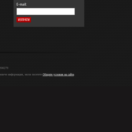
E-mail:
2200279
 повече информация, моля посетете
Общите условия на сайта
.