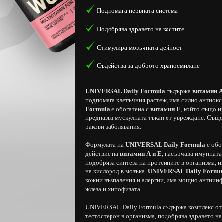
Подпомага нервната система
Подобрява здравето на костите
Стимулира мозъчната дейност
Съдейства за доброто храносмилане
UNIVERSAL Daily Formula
съдържа
витамин 
подпомага клетъчния растеж, има силно антиокс
Formula
е обогатена с
витамин Е
, който също 
предпазва мускулната тъкан от увреждане. Също
ракови заболявания.
Формулата на
UNIVERSAL Daily Formula
е обо
действие на
витамин А и Е
, насърчава имунната
подобрява синтеза на протеините в организма, и
на кислород в мозъка.
UNIVERSAL Daily Formu
кожни възпаления и алергии, има мощно антиинф
жлеза и хипофизата.
UNIVERSAL Daily Formula съдържа комплекс от 
тестостерон в организма, подобрява здравето н