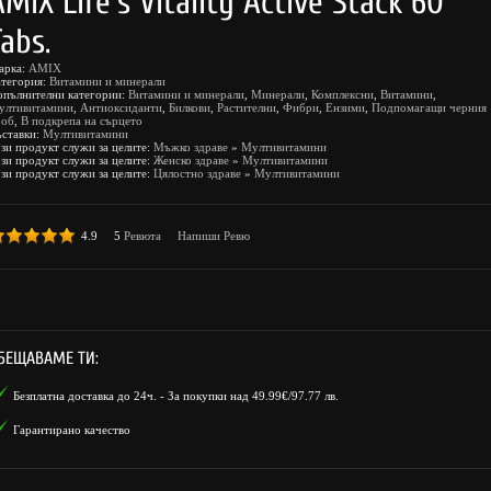
AMIX Life's Vitality Active Stack 60
Tabs.
арка:
AMIX
атегория:
Витамини и минерали
опълнителни категории:
Витамини и минерали
,
Минерали
,
Комплексни
,
Витамини
,
ултивитамини
,
Антиоксиданти
,
Билкови
,
Растителни
,
Фибри
,
Ензими
,
Подпомагащи черния
роб
,
В подкрепа на сърцето
ъставки:
Мултивитамини
зи продукт служи за целите:
Мъжко здраве
»
Мултивитамини
зи продукт служи за целите:
Женско здраве
»
Мултивитамини
зи продукт служи за целите:
Цялостно здраве
»
Мултивитамини
4.9
5
Ревюта
Напиши Ревю
БЕЩАВАМЕ ТИ:
Безплатна доставка до 24ч. - За покупки над 49.99€/97.77 лв.
Гарантирано качество