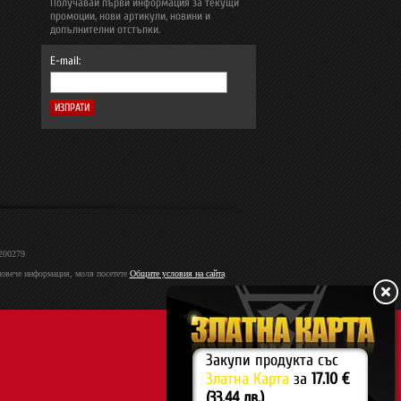
Получавай първи информация за текущи
промоции, нови артикули, новини и
допълнителни отстъпки.
E-mail:
2200279
 повече информация, моля посетете
Общите условия на сайта
.
Закупи продукта със
Златна Карта
за
17.10 €
(33.44 лв.)