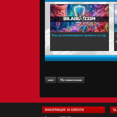
Как да оптимизираме чревното си здр
...
amix
Мултивитамини
ИНФОРМАЦИЯ ЗА КЛИЕНТИ
SI