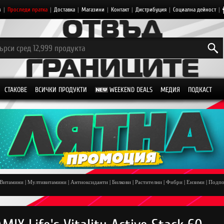
з
|
Проследи пратка
|
Доставка
|
Магазини
|
Контакт
|
Дистрибуция
|
Социална дейност
|
СТАКОВЕ
ВСИЧКИ ПРОДУКТИ
WEEKEND DEALS
МЕДИЯ
ПОДКАСТ
Витамини
|
Мултивитамини
|
Антиоксиданти
|
Билкови
|
Растителни
|
Фибри
|
Ензими
|
Подпо