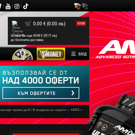
|
|
|
0
0.00 € (0.00 лв.)
КУПИ
Остават Ви още 49.99 € (97.77 лв.)
до безплатна доставка.
ВХОД
магащи черния дроб
|
В подкрепа на сърцето
»
AMIX
»