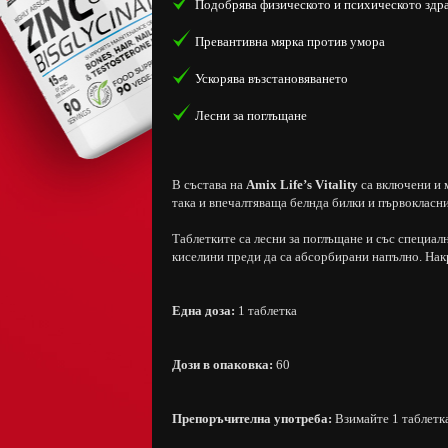
Подобрява физическото и психическото здр
Превантивна мярка против умора
Ускорява възстановяването
Лесни за поглъщане
В състава на
Amix Life’s Vitality
са включени и 
така и впечалтяваща белнда билки и първокласни
Таблетките са лесни за поглъщане и със специал
киселини преди да са абсорбирани напълно. Накр
Една доза:
1 таблетка
Дози в опаковка:
60
Препоръчителна употреба:
Взимайте 1 таблетка