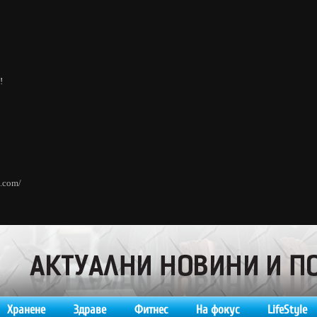
!
n.com/
Хранене
Здраве
Фитнес
На фокус
LifeStyle