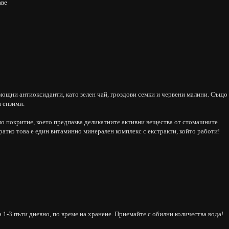
аве
мощни антиоксиданти, като зелен чай, гроздови семки и червени малини. Също
 ензими.
но покритие, което предпазва деликатните активни вещества от стомашните
атко това е един витаминно минерален комплекс с екстракти, който работи!
 1-3 пъти дневно, по време на хранене. Приемайте с обилни количества вода!