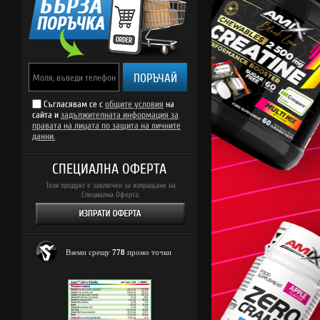
ПОРЪЧАЙ
Съгласявам се с
общите условия
на
сайта и
задължителната информация за
правата на лицата по защита на личните
данни.
СПЕЦИАЛНА ОФЕРТА
Този продукт е заключен за изпращане на
Специална Оферта.
Вземи срещу
778
промо точки