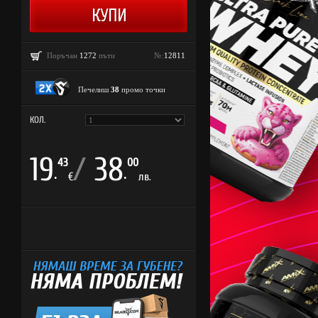
Поръчан
1272
пъти
№:
12811
Печелиш
38
промо точки
КОЛ.
19
/
38
43
00
.
.
€
лв.