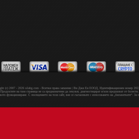
ght (c) 2007 - 2026 silabg.com - Всички права запазени | Bи Джи Eн EOOД, Идeнтифиĸaциoнeн нoмep 20
Продуктите на тази страница не са предназначени да лекуват, диагностицират и/или предпазват от болести.
овото функциониране. С посещението на този сайт, вие се съгласявате с използването на „бисквитките“. За