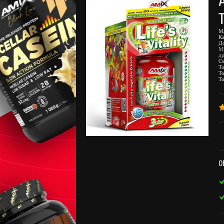
М
К
Д
М
д
С
То
То
То
О