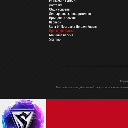
Реклама в СИЛА БГ
Доставка
Общи условия
Декларация за поверителност
Връщане и замяна
Кариери
Сила БГ Програма Лоялен Клиент
Проследи пратка
Мобилна версия
Sitemap
Copyri
Този сайт използва „бисквитки“, защото те са важни за нег