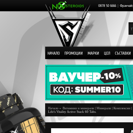
0878 50 6666
|
Франчай
НАЧАЛО
ПРОМОЦИИ
МАРКИ
ЦЕЛ
СЪСТАВКИ
Начало
»
Витамини и минерали
|
Минерали
|
Комплексни
|
Life's Vitality Active Stack 60 Tabs.