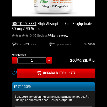
DOCTOR'S BEST
High Absorption Zinc Bisglycinate
50 mg / 90 Vcaps
0.0
0
Reviews
Write a review
Ordered
24
times
20
промо точки
№:
31967
Количество:
20.
39
/
39.
88
€
lv.
ДОБАВИ В КОЛИЧКАТА
FAST ORDER
Въведете телефонния си номер, натиснете поръчай и
ние ще се свържем с вас. Без регистрация.