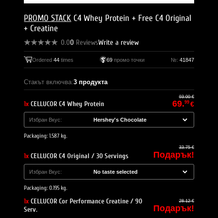
PROMO STACK
C4 Whey Protein + Free C4 Original
+ Creatine
0.0
0
Reviews
Write a review
Ordered
44
times
69
промо точки
№:
41847
Стакът включва:
3 продукта
93.00 €
69.
1x
CELLUCOR C4 Whey Protein
99
€
Избран Вкус:
Packaging: 1.587 kg.
33.75 €
Подарък!
1x
CELLUCOR C4 Original / 30 Servings
Избран Вкус:
Packaging: 0.195 kg.
1x
CELLUCOR Cor Performance Creatine / 90
28.12 €
Подарък!
Serv.