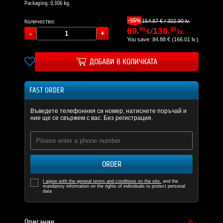
Packaging: 0.306 kg.
-55%
154.87 € / 302.90 lv.
Количество:
69.
99
/
136.
89
€
lv.
You save: 84.88 € (166.01 lv.)
ДОБАВИ В КОЛИЧКАТА
FAST ORDER
Въведете телефонния си номер, натиснете поръчай и
ние ще се свържем с вас. Без регистрация.
ORDER
I agree with the general terms and conditions on the site.
and the
mandatory information on the rights of individuals to protect personal
data
Описание