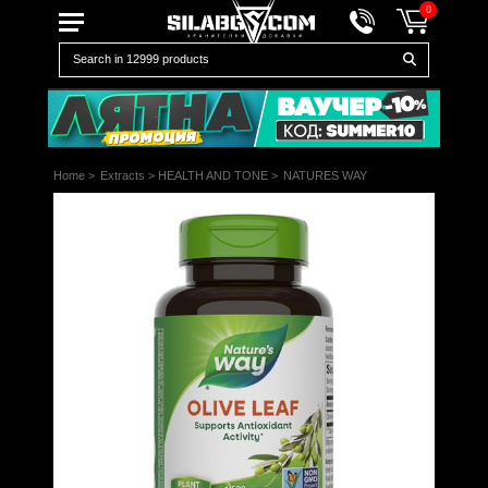
0
Home
>
Extracts
>
HEALTH AND TONE
>
NATURES WAY