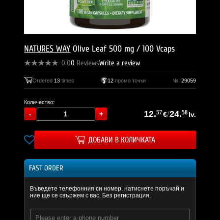
NATURES WAY
Olive Leaf 500 mg / 100 Vcaps
0.0
0
Reviews
Write a review
Ordered
13
times
12
промо точки
№:
29059
Количество:
12.
57
/
24.
58
€
lv.
ДОБАВИ В КОЛИЧКАТА
FAST ORDER
Въведете телефонния си номер, натиснете поръчай и
ние ще се свържем с вас. Без регистрация.