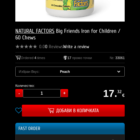
NATURAL FACTORS
Big Friends Iron for Children /
60 Chews
0.0
0
Reviews
Write a review
Ordered
4
times
17
промо точки
№:
33061
Избран Вкус:
Количество:
17.
32
€
ДОБАВИ В КОЛИЧКАТА
FAST ORDER