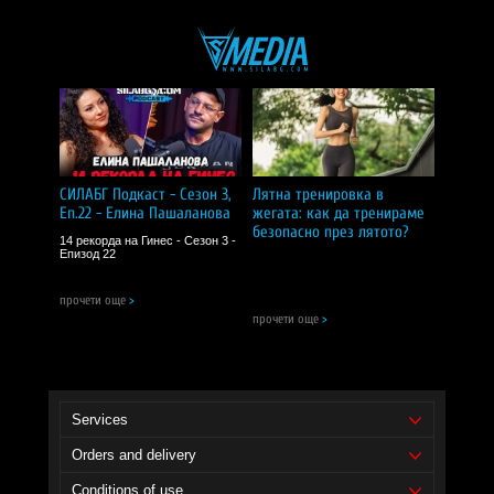
СИЛАБГ Подкаст - Сезон 3,
Лятна тренировка в
Еп.22 - Елина Пашаланова
жегата: как да тренираме
безопасно през лятото?
14 рекорда на Гинес - Сезон 3 -
Епизод 22
прочети още
>
прочети още
>
Services
Orders and delivery
Conditions of use