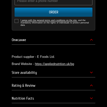
ORDER
I agree with the general terms and conditions on the site.
and the
mandatory information on the rights of individuals to protect personal
data
Описание
Product supplier - E Foods Ltd.
Brand Website -
https://appliednutrition.uk/bg
Store availability
Rating & Review
Nutrition Facts