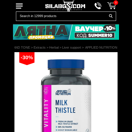
0
HEALTH AND TONE
>
Extracts
>
Herbal
>
Liver support
>
APPLIED NUTRITION
-30%