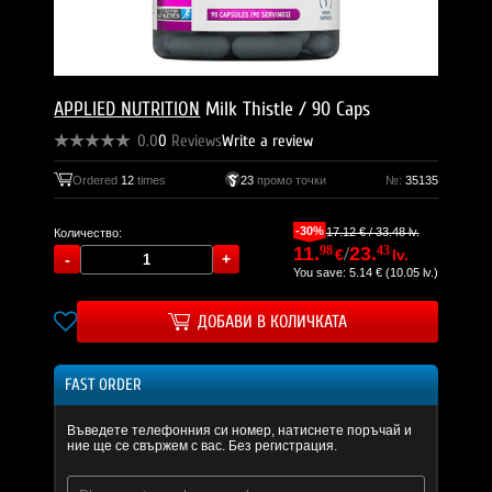
APPLIED NUTRITION
Milk Thistle / 90 Caps
0.0
0
Reviews
Write a review
Ordered
12
times
23
промо точки
№:
35135
-30%
17.12 € / 33.48 lv.
Количество:
11.
98
/
23.
43
€
lv.
You save: 5.14 € (10.05 lv.)
ДОБАВИ В КОЛИЧКАТА
FAST ORDER
Въведете телефонния си номер, натиснете поръчай и
ние ще се свържем с вас. Без регистрация.