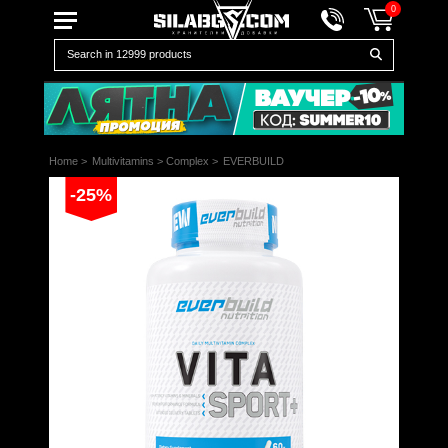
0
Home
>
Multivitamins
>
Complex
>
EVERBUILD
-25%