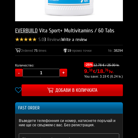
EVERBUILD
Vita Sport+ Multivitamins / 60 Tabs
5.0
3
Reviews
Write a review
Ordered
75
times
19
промо точки
№:
38294
-25%
12.78 € / 25.00 lv.
Количество:
9.
59
/
18.
76
€
lv.
You save: 3.19 € (6.24 lv.)
ДОБАВИ В КОЛИЧКАТА
FAST ORDER
Въведете телефонния си номер, натиснете поръчай и
ние ще се свържем с вас. Без регистрация.