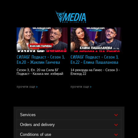
Добре формулиран мултивитамин с всичко необходимо за спортно
натоварване. Удобна дневна доза и осезаем ефект върху тонуса.
Отлично съотношение цена–качество.
I RECOMMEND!
СИЛАБГ Подкаст - Сезон 3,
СИЛАБГ Подкаст - Сезон 3,
Еп.20 - Жаклин Ганчева
Еп.22 - Елина Пашаланова
Сезон 3, Еп. 20 на Сила БГ
14 рекорда на Гинес - Сезон 3 -
Подкаст - Казаха ми: избирай
Епизод 22
прочети още
>
прочети още
>
Services
Orders and delivery
Conditions of use