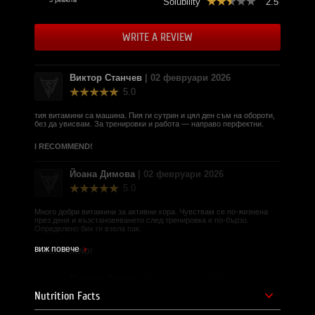
Solubility
2.5
SILA BG Team!
WRITE A REVIEW
Product supplier - E Foods Ltd.
Brand Website -
https://www.everbuildnutrition.com/
Виктор Станчев
| 02 февруари 2026
5.0
тия витамини са машина. Пия ги сутрин и цял ден съм на обороти,
без да увисвам. За тренировки и работа — направо перфектни.
I RECOMMEND!
Йоана Димова
| 02 февруари 2026
5.0
Много добри витамини за активни хора. Чувствам се по-жизнена
през деня и възстановяването след тренировка е по-бързо.
Определено бих ги взела пак.
виж повече
I RECOMMEND!
Пламен Русев
| 02 февруари 2026
0.0
Nutrition Facts