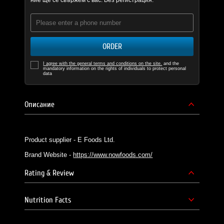
ние ще се свържем с вас. Без регистрация.
ORDER
I agree with the general terms and conditions on the site.
and the
mandatory information on the rights of individuals to protect personal
data
Описание
Product supplier - E Foods Ltd.
Brand Website -
https://www.nowfoods.com/
Rating & Review
Nutrition Facts