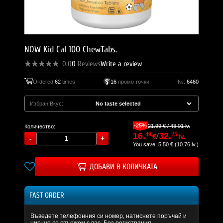
NOW
Kid Cal 100 ChewTabs.
0.0
0
Reviews
Write a review
Ordered
62
times
16
промо точки
№:
6460
Избран Вкус:
-25%
21.99 € / 43.01 lv.
Количество:
16.
49
/
32.
25
€
lv.
You save: 5.50 € (10.76 lv.)
ДОБАВИ В КОЛИЧКАТА
FAST ORDER
Въведете телефонния си номер, натиснете поръчай и