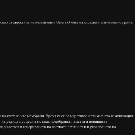
исоко съдържание на незаменими Омега-3 мастни киселини, извлечени от риба,
и на клетъчните мембрани. Чрез тях се осъществява оптималната комуникация
о на редица процеси в мозъка, подобряват паметта и повишават
и участват в генерирането на костната плътност и в укрепването на