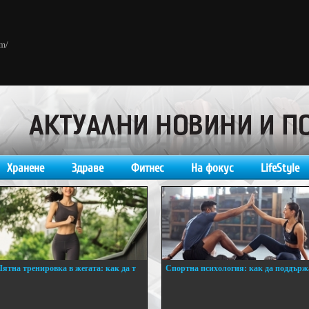
om/
Хранене
Здраве
Фитнес
На фокус
LifeStyle
Лятна тренировка в жегата: как да т
Спортна психология: как да поддърж
..
...