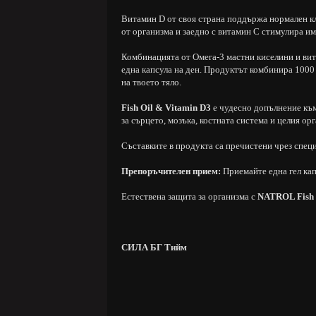
Витамин D от своя страна поддържа нормален кл
от организма и заедно с витамин С стимулира и
Комбинацията от Омега-3 мастни киселини и вит
една капсула на ден. Продуктът комбинира 1000
на твоето тяло.
Fish Oil & Vitamin D3
е чудесно допълнение към
за сърцето, мозъка, костната система и целия ор
Съставките в продукта са пречистени чрез специ
Препоръчителен прием:
Приемайте една гел кап
Естествена защита за организма с
NATROL Fish 
СИЛА БГ Тийм