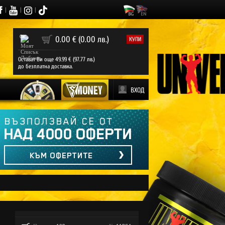
|
|
|
0
0.00 € (0.00 лв.)
КУПИ
Остават Ви още 49.99 € (97.77 лв.)
до безплатна доставка.
ВХОД