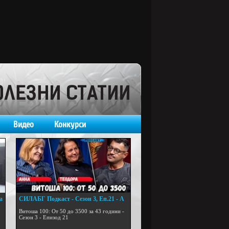
Видео
Конкурси
а
СИЛАБГ Подкаст - Сезон 3, Еп.21 - А
...
Витоша 100: От 50 до 3500 за 43 години -
Сезон 3 - Епизод 21