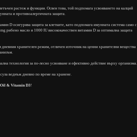
етъчен растеж и функции. Освен това, той подпомага усвояването на калций
мунната и противоалергичната защита.
амин D осигурява защита за клетките, като подпомага имунната система само с
 mg рибено масло и 1000 IU висококачествен витамин D за оптимална защита
 дневния хранителен режим, отличен източник на ценни хранителни вещества
ганизъм.
ална технология за по-лесно усвояване и ефективно действие върху организма.
сула веднъж дневно по време на хранене.
Oil & Vitamin D3
!