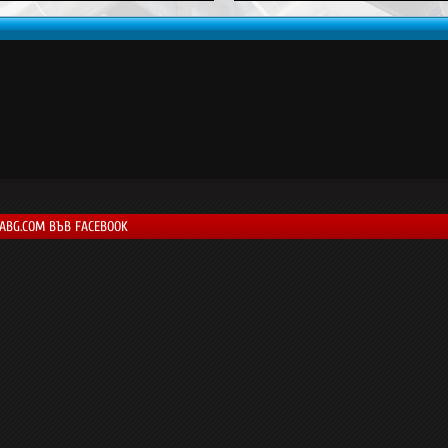
LABG.COM ВЪВ FACEBOOK