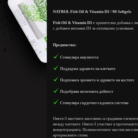
NATROL Fish Oil & Vitamin D3 / 90 Softgels
Fish Oil & Vitamin D3
е хранителна добавка с в
с добавен витамин D3 за оптимално усвояване.
Предимства:
Стимулира имунитета
Поддържа здравето на клетките
Подпомага зрението и здравето на костите
Подобрява мозъчната дейност
Стимулира сърдечно-съдовата система
Омега-3 мастните киселини са градивни елемент
между клетките. Омега-3 участват в протичанет
концентрацията. Полинаситените мастни киселин
артериалните стени.