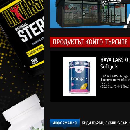
ПРОДУКТЪТ КОЙТО ТЪРСИТЕ 
.23 € (20.01 лв.)
HAYA LABS Om
.
/
15.
67
00
Softgels
€
лв.
естявате:
2.56 € (5.01 лв.)
HAYA LABS Omega 3 
формата на удобни г
тялото ...
(0.200 кг./0.441 lbs.)
ИНФОРМАЦИЯ
БЪДИ ПЪРВИ, ПУБЛИКУВАЙ 