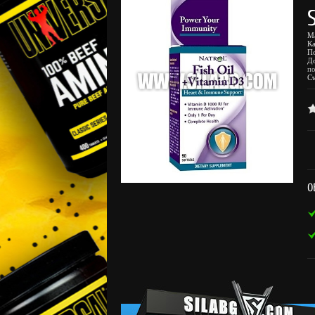
М
К
П
Д
по
С
О