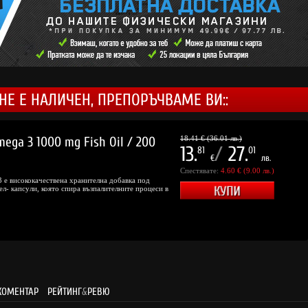
НЕ Е НАЛИЧЕН, ПРЕПОРЪЧВАМЕ ВИ::
ega 3 1000 mg Fish Oil / 200
18.41 € (36.01 лв.)
13.
/
27.
81
01
€
лв.
Спестявате:
4.60 € (9.00 лв.)
е висококачествена хранителна добавка под
ел- капсули, която спира възпалителните процеси в
КОМЕНТАР
РЕЙТИНГ
&
РЕВЮ