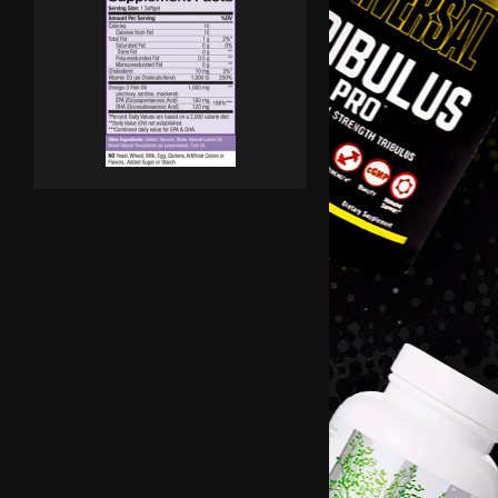
HAYA LABS Krill Oil 500 mg / 60 Sof
...