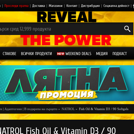
з
|
Проследи пратка
|
Доставка
|
Магазини
|
Контакт
|
Дистрибуция
|
Социална дейност
|
СТАКОВЕ
ВСИЧКИ ПРОДУКТИ
WEEKEND DEALS
МЕДИЯ
ПОДКАСТ
ти
|
Адаптогени
|
В подкрепа на сърцето
»
NATROL
»
Fish Oil & Vitamin D3 / 90 Softgels
NATROL Fish Oil & Vitamin D3 / 90