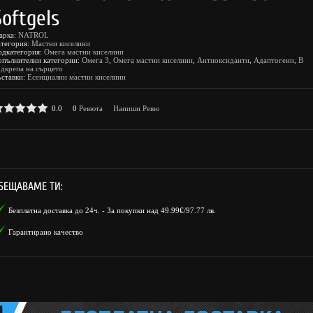
Softgels
арка:
NATROL
атегория:
Мастни киселини
одкатегория:
Омега мастни киселини
опълнителни категории:
Омега 3
,
Омега мастни киселини
,
Антиоксиданти
,
Адаптогени
,
В
дкрепа на сърцето
ъставки:
Есенциални мастни киселини
0.0
0
Ревюта
Напиши Ревю
БЕЩАВАМЕ ТИ:
Безплатна доставка до 24ч. - За покупки над 49.99€/97.77 лв.
Гарантирано качество