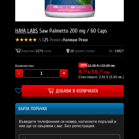
HAYA LABS
Saw Palmetto 200 mg / 60 Caps
5.0
25
Ревюта
Напиши Ревю
Поръчан
1273
пъти
16
промо точки
№:
14827
-25%
11.25 € / 22.00 лв.
Количество:
8.
44
/
16.
51
€
лв.
Спестявате: 2.81 € (5.50 лв.)
ДОБАВИ В КОЛИЧКАТА
БЪРЗА ПОРЪЧКА
Въведете телефонния си номер, натиснете поръчай и
ние ще се свържем с вас. Без регистрация.