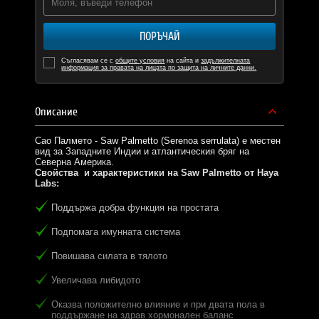
ПОРЪЧАЙ
Съгласявам се с
общите условия
на сайта и
задължителната
информация за правата на лицата по защита на личните данни.
Описание
Сао Палмето - Saw Palmetto (Serenoa serrulata) е местен
вид за Западните Индии и атлантическия бряг на
Северна Америка.
Свойства и характеристики на Saw Palmetto от Haya
Labs:
Поддържа добра функция на простата
Подпомага имунната система
Повишава силата в тялото
Увеличава либидото
Оказва положително влияние и при двата пола в
поддържане на здрав хормонален баланс