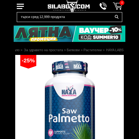
0
Начало
>
За здравето на простата
>
Билкови
>
Растителни
>
HAYA LABS
-25%