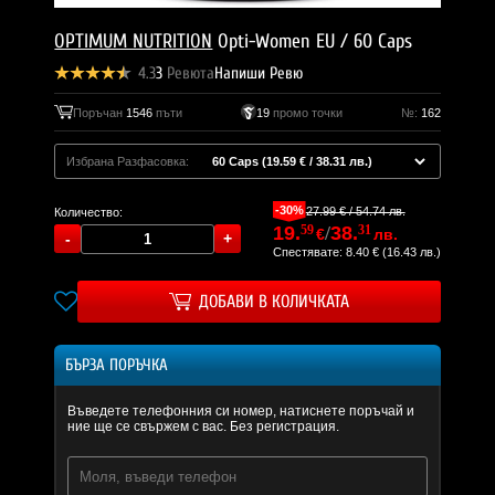
OPTIMUM NUTRITION
Opti-Women EU / 60 Caps
4.3
3
Ревюта
Напиши Ревю
Поръчан
1546
пъти
19
промо точки
№:
162
Избрана Разфасовка:
-30%
27.99 € / 54.74 лв.
Количество:
19.
59
/
38.
31
€
лв.
Спестявате: 8.40 € (16.43 лв.)
ДОБАВИ В КОЛИЧКАТА
БЪРЗА ПОРЪЧКА
Въведете телефонния си номер, натиснете поръчай и
ние ще се свържем с вас. Без регистрация.