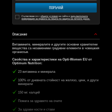
ПОРЪЧАЙ
Съгласявам се с
общите условия
на сайта и
задължителната
информация за правата на лицата по защита на личните данни.
Описание
Витамините, минералите и другите основни хранителни
вещества са незаменими градивни елементи в човешкия
организъм.
Свойства и характеристики на Opti-Women EU от
Optimum Nutrition:
23 витамина и минерала
100% от дневната стойност на желязо, цинк, и други
минерали
150 мг. калций
Помага за здравето на очите
За здрави кости и стави