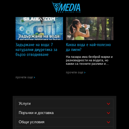
Консумират се по 1 таблетка, 2 пъти дневно. Не дразнят стомаха,
не оставят лош вкус в устата, не покачват апетита!
ПРЕПОРЪЧВАМ!
Задържане на вода: 7
Каква вода е най-полезно
натурални диуретика за
да пием?
бързо отводняване
На пазара има безброй марки и
разновидности на водата, но
какви са техните разлики и
ползи и каква е разликата
между натурална минерална
прочети още
>
вода, изворна вода и трапезна
прочети още
>
вода?
Услуги
Поръчки и доставка
Общи условия