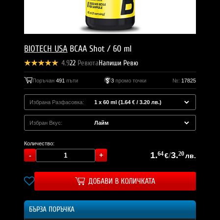
BIOTECH USA
BCAA Shot / 60 ml
4.9
22
Ревюта
Напиши Ревю
Поръчан
491
пъти
3
промо точки
№:
17825
Избрана Разфасовка:
Избран Вкус:
Количество:
1.
64
/
3.
20
€
лв.
ДОБАВИ В КОЛИЧКАТА
БЪРЗА ПОРЪЧКА