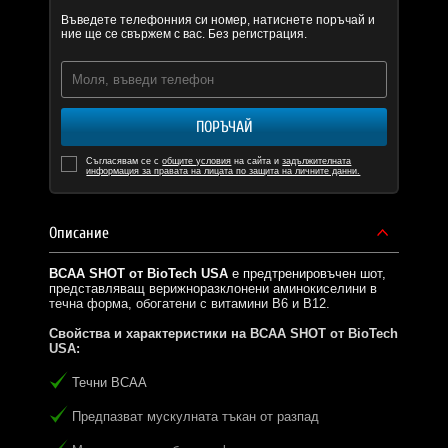
Въведете телефонния си номер, натиснете поръчай и
ние ще се свържем с вас. Без регистрация.
ПОРЪЧАЙ
Съгласявам се с
общите условия
на сайта и
задължителната
информация за правата на лицата по защита на личните данни.
Описание
BCAA SHOT от BioTech USA
е предтренировъчен шот,
представляващ верижноразклонени аминокиселини в
течна форма, обогатени с витамини В6 и В12.
Свойства и характеристики на
BCAA SHOT от BioTech
USA
:
Течни BCAA
Предпазват мускулната тъкан от разпад