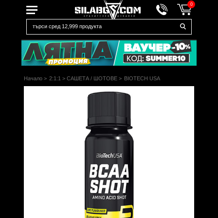
0
Начало
>
2:1:1
>
САШЕТА / ШОТОВЕ
>
BIOTECH USA