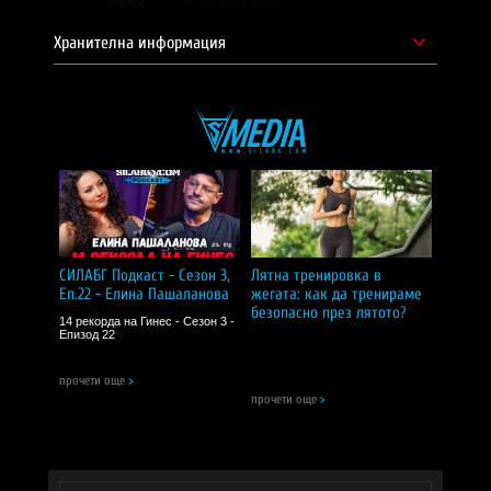
Рори
| 29 октомври 2020
4.9
Хранителна информация
По един шот след тренировка и мускулните ми трески , почти
изчезнаха .
ПРЕПОРЪЧВАМ!
Лазар К.
| 29 октомври 2020
5.0
Много приятен вкус, незаема място. Пия 1 шот след
треноровка.Препоръчвам!!!!
ПРЕПОРЪЧВАМ!
СИЛАБГ Подкаст - Сезон 3,
Лятна тренировка в
Еп.22 - Елина Пашаланова
жегата: как да тренираме
Велко Г.
| 29 октомври 2020
безопасно през лятото?
14 рекорда на Гинес - Сезон 3 -
4.8
Епизод 22
Страхотен продукт , определено ми подобри въсзтановяването.
прочети още
>
ПРЕПОРЪЧВАМ!
прочети още
>