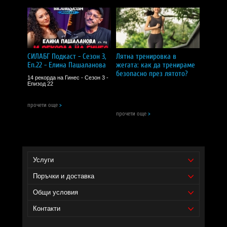
480 мл. вода или сок. За постигане на най-добри
резултати, консумирайте продукта преди, по време и
след интензивна тренировка. Удвоете тази доза, в
случай че се занимавате с усилени упражнения в
продължение на 2 или повече часове.
Съставки:
Carbo Powder
СИЛАБГ Подкаст - Сезон 3,
Лятна тренировка в
Еп.22 - Елина Пашаланова
жегата: как да тренираме
Забележки:
безопасно през лятото?
14 рекорда на Гинес - Сезон 3 -
Пазете далеч от деца!
Епизод 22
Съхранявайте на сухо и хладно място!
прочети още
>
СИЛА БГ Тийм
прочети още
>
Доставчик на продукта - И фудс ЕООД.
Уебсайт на производителя -
https://www.nowfoods.com/
Услуги
Поръчки и доставка
Общи условия
Контакти