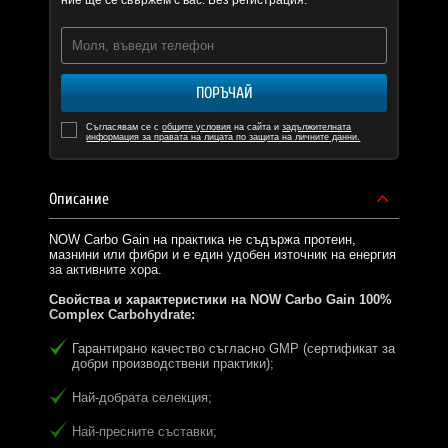
ние ще се свържем с вас. Без регистрация.
ПОРЪЧАЙ
Съгласявам се с
общите условия
на сайта и
задължителната
информация за правата на лицата по защита на личните данни.
Описание
NOW Carbo Gain на практика не съдържа протеин,
мазнини или фибри и е един удобен източник на енергия
за активните хора.
Свойства и характеристики на NOW Carbo Gain 100%
Complex Carbohydrate:
Гарантирано качество съгласно GMP (сертификат за
добри производствени практики);
Най-добрата селекция;
Най-пресните съставки;