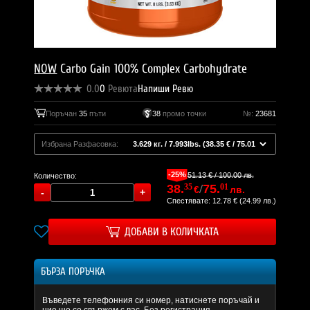
NOW
Carbo Gain 100% Complex Carbohydrate
0.0
0
Ревюта
Напиши Ревю
Поръчан
35
пъти
38
промо точки
№:
23681
Избрана Разфасовка:
-25%
51.13 € / 100.00 лв.
Количество:
38.
35
/
75.
01
€
лв.
Спестявате: 12.78 € (24.99 лв.)
ДОБАВИ В КОЛИЧКАТА
БЪРЗА ПОРЪЧКА
Въведете телефонния си номер, натиснете поръчай и