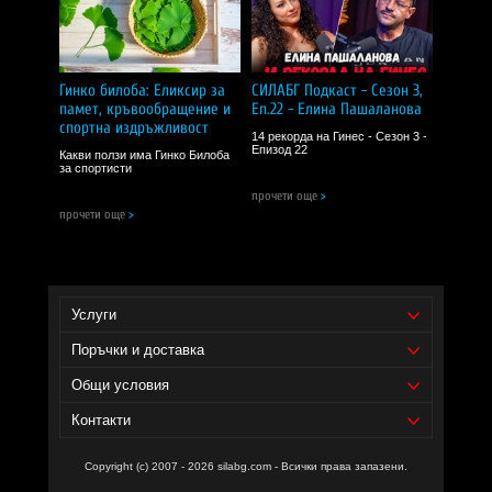
Съставки
: Екстракт от гинко билоба (Ginkgo biloba)
Забележки:
Пазете далеч от деца!
Гинко билоба: Еликсир за
СИЛАБГ Подкаст - Сезон 3,
Съхранявайте на сухо и хладно място!
памет, кръвообращение и
Еп.22 - Елина Пашаланова
спортна издръжливост
14 рекорда на Гинес - Сезон 3 -
СИЛА БГ Тийм!
Епизод 22
Какви ползи има Гинко Билоба
за спортисти
Доставчик на продукта - И фудс ЕООД.
прочети още
>
прочети още
>
Уебсайт на производителя -
https://shop.swansonvitamins.bg/
Услуги
Поръчки и доставка
Общи условия
Контакти
Copyright (c) 2007 - 2026 silabg.com - Всички права запазени.