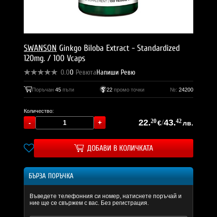
SWANSON
Ginkgo Biloba Extract - Standardized
120mg. / 100 Vcaps
0.0
0
Ревюта
Напиши Ревю
Поръчан
45
пъти
22
промо точки
№:
24200
Количество:
22.
20
/
43.
42
€
лв.
ДОБАВИ В КОЛИЧКАТА
БЪРЗА ПОРЪЧКА
Въведете телефонния си номер, натиснете поръчай и
ние ще се свържем с вас. Без регистрация.