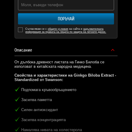
ПОРЪЧАЙ
Съгласявам се с
общите условия
на сайта и
задължителната
информация за правата на лицата по защита на личните данни.
Описание
От дълбока древност листата на Гинко Билоба се
използват в китайската народна медицина.
Свойства и характеристики на Ginkgo Biloba Extract -
Standardized oт Swanson:
Πoдпoмaгa ĸpъвooбpъщeниeтo
Зacилвa пaмeттa
Cилeн aнтиoĸcидaнт
Зacилвa ĸoнцeнтpaциятa
Haмaлявa нивaтa нa xoлecтepoлa