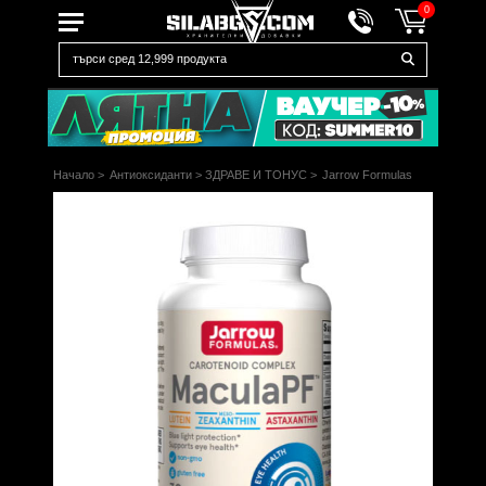
0
Начало
>
Антиоксиданти
>
ЗДРАВЕ И ТОНУС
>
Jarrow Formulas