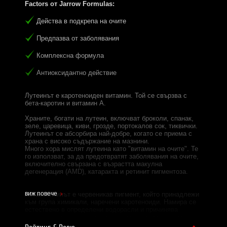
Factors от Jarrow Formulas:
Действа в подкрепа на очите
Предпазва от заболявания
Комплексна формула
Антиоксидантно действие
Лутеинът e каротеноиден витамин. Той се свързва с
бета-каротин и витамин А.
Храните, богати на лутеин, включват броколи, спанак,
зеле, царевица, киви, грозде, портокалов сок, тиквички.
Лутеинът се абсорбира най-добре, когато се приема с
храна с високо съдържание на мазнини.
Много хора мислят лутеина като "витамин на очите". Те
го използват, за да предотвратят заболявания на очите,
включително свързана с възрастта макулна
дегенерация (AMD), катаракта и ретинит пигментоза.
виж повече
Астаксантинът е червеникав пигмент, който принадлежи
към група химикали, наречени каротеноиди. Намира се
естествено в определени водорасли и причинява
розовия или червения цвят в сьомга, пъстърва, омар,
скариди и други морски дарове.