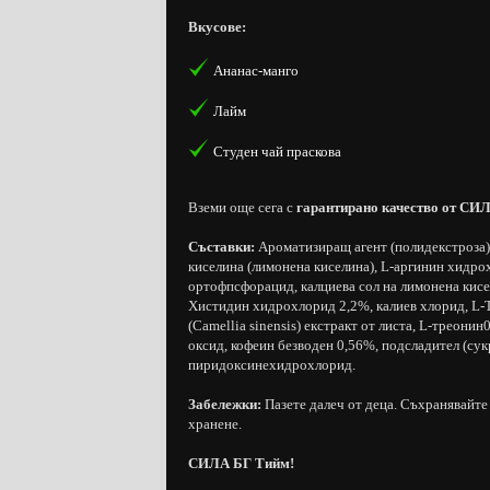
Вкусове:
Ананас-манго
Лайм
Студен чай праскова
Вземи още сега с
гарантирано качество от СИ
Съставки:
Ароматизиращ агент (полидекстроза),
киселина (лимонена киселина), L-аргинин хидрох
ортофпсфорацид, калциева сол на лимонена кисел
Хистидин хидрохлорид 2,2%, калиев хлорид, L-Тир
(Camellia sinensis) екстракт от листа, L-треон
оксид, кофеин безводен 0,56%, подсладител (сукр
пиридоксинехидрохлорид.
Забележки:
Пазете далеч от деца. Съхранявайте 
хранене.
СИЛА БГ Тийм!