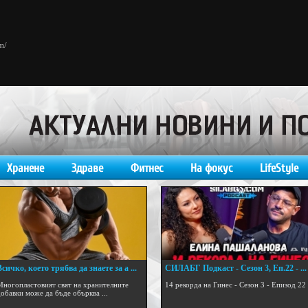
m/
Хранене
Здраве
Фитнес
На фокус
LifeStyle
Всичко, което трябва да знаете за а ...
СИЛАБГ Подкаст - Сезон 3, Еп.22 - ...
Многопластовият свят на хранителните
14 рекорда на Гинес - Сезон 3 - Епизод 22
добавки може да бъде обърква ...