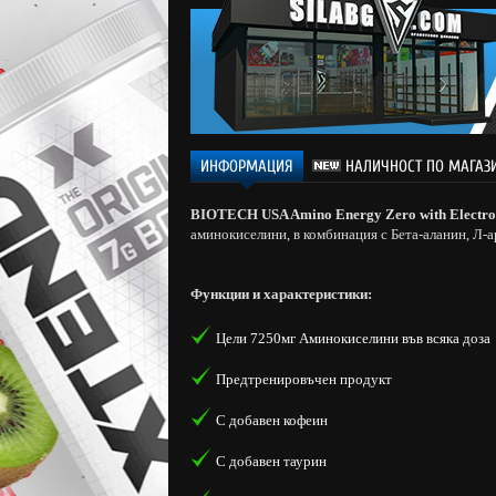
ИНФОРМАЦИЯ
НАЛИЧНОСТ ПО МАГАЗ
BIOTECH USA Amino Energy Zero with Electro
аминокиселини, в комбинация с Бета-аланин, Л-
Функции и характеристики:
Цели 7250мг Аминокиселини във всяка доза
Предтренировъчен продукт
С добавен кофеин
С добавен таурин