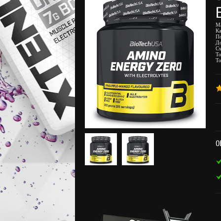
М
К
П
Д
С
То
То
О