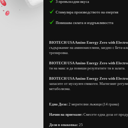
3 превъзходни вкуса
Стимулира производството на енергия
Повишава силата и издръжливостта
BIOTECH USA Amino Energy Zero with Electro
съдържание на аминокиселини, заедно с Бета-ала
тренировка.
BIOTECH USA Amino Energy Zero with Electro
ти на макс и да повиши резултатите ти в залата.
BIOTECH USA Amino Energy Zero with Electro
запасите от мускулен гликоген. Магнезият регул
метаболизма.
Една Доза:
2 мерителни лъжици (14 грама)
Начин на приемане:
Смесете една доза от проду
Дози в опаковка:
25