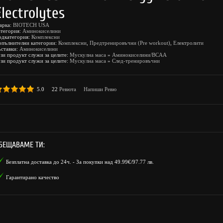
Electrolytes
арка:
BIOTECH USA
атегория:
Аминокиселини
одкатегория:
Комплексни
опълнителни категории:
Комплексни
,
Предтренировъчни (Pre workout)
,
Електролити
ъставки:
Аминокиселини
зи продукт служи за целите:
Мускулна маса
»
Аминокиселини/BCAA
зи продукт служи за целите:
Мускулна маса
»
След-тренировъчни
5.0
22
Ревюта
Напиши Ревю
БЕЩАВАМЕ ТИ:
Безплатна доставка до 24ч. - За покупки над 49.99€/97.77 лв.
Гарантирано качество