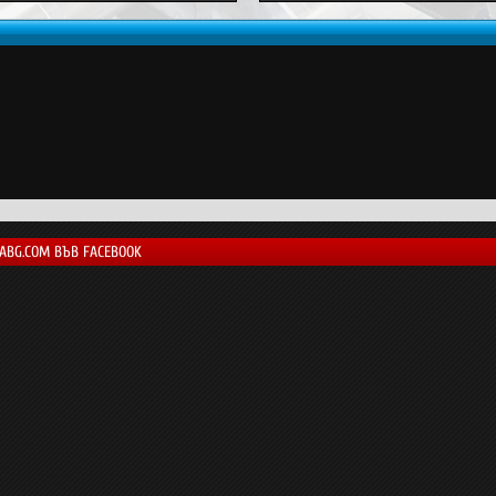
LABG.COM ВЪВ FACEBOOK