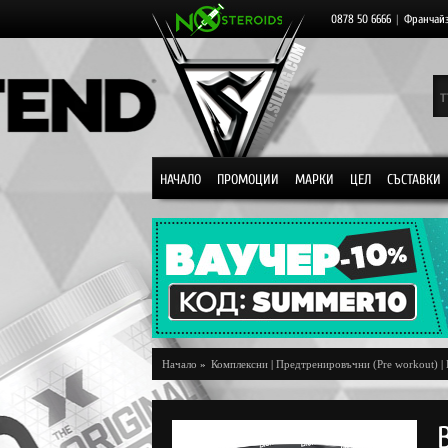
0878 50 6666
|
Франчай
НАЧАЛО
ПРОМОЦИИ
МАРКИ
ЦЕЛ
СЪСТАВКИ
Начало
»
Комплексни
|
Предтренировъчни (Pre workout)
|