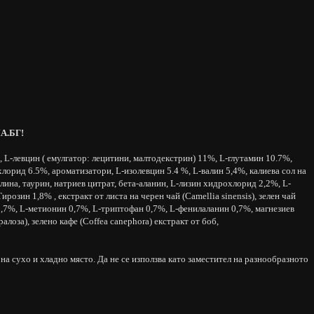
ЛА.БГ!
 L-левцин ( емулгатор: лецитини, малтодекстрин) 11%, L-глутамин 10.7%,
лорид 6.5%, ароматизатори, L-изолевцин 5.4 %, L-валин 5,4%, калиева сол на
ина, таурин, натриев цитрат, бета-аланин, L-лизин хидрохлорид 2,2%, L-
озин 1,8% , екстракт от листа на черен чай (Camellia sinensis), зелен чай
ин0,7%, L-метионин 0,7%, L-триптофан 0,7%, L-фенилаланин 0,7%, магнезиев
алоза), зелено кафе (Coffea canephora) екстракт от боб,
на сухо и хладно място. Да не се използва като заместител на разнообразното