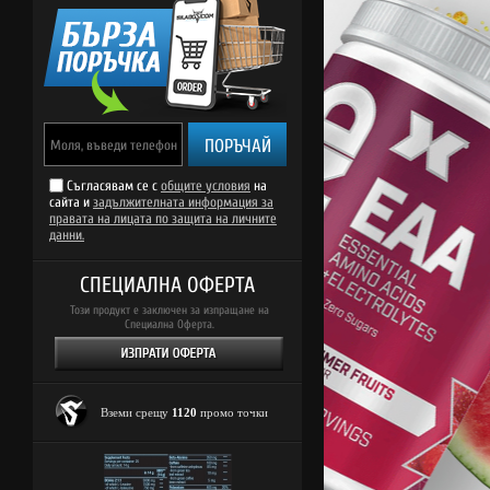
ПОРЪЧАЙ
Съгласявам се с
общите условия
на
сайта и
задължителната информация за
правата на лицата по защита на личните
данни.
СПЕЦИАЛНА ОФЕРТА
Този продукт е заключен за изпращане на
Специална Оферта.
Вземи срещу
1120
промо точки