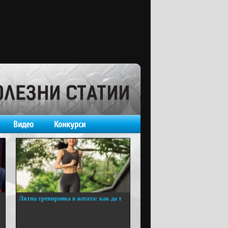
Видео
Конкурси
Лятна тренировка в жегата: как да т
...