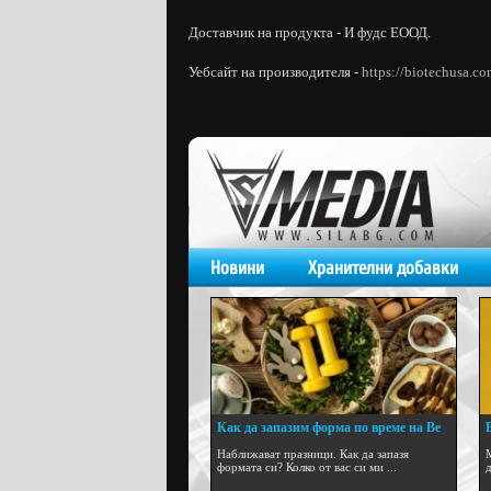
Доставчик на продукта - И фудс ЕООД.
Уебсайт на производителя -
https://biotechusa.co
Новини
Хранителни добавки
Как да запазим форма по време на Ве
...
Наближават празници. Как да запазя
формата си? Колко от вас си ми ...