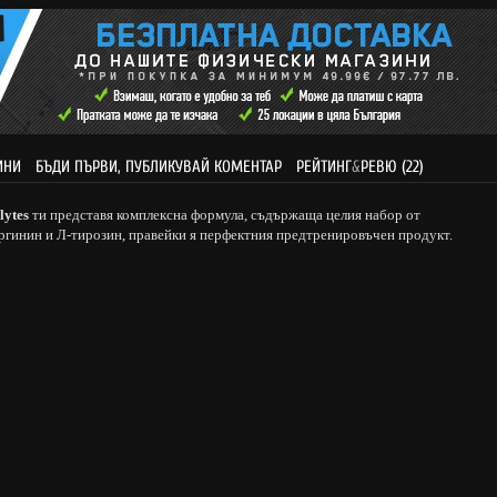
ИНИ
БЪДИ ПЪРВИ, ПУБЛИКУВАЙ КОМЕНТАР
РЕЙТИНГ
&
РЕВЮ (22)
lytes
ти представя комплексна формула, съдържаща целия набор от
аргинин и Л-тирозин, правейки я перфектния предтренировъчен продукт.