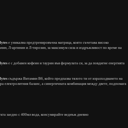
lytes
е уникална предтренировъчна матрица, която съчетава високо
нин, Л-аргинин и Л-тирозин, за максимум сила и издръжливост по време на
lytes
e с добавен кофеин и таурин във формулата си, за да повдигне енергията
lytes
съдържа Витамин B6, който предпазва тялото ти от изразходването на
ира електролитния баланс, а синергичната комбинация между двете, подпомага
кта заедно с 400мл вода, консумирайте веднъж дневно