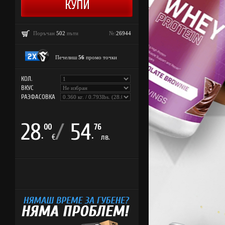
Поръчан
502
пъти
№:
26944
Печелиш
56
промо точки
КОЛ.
ВКУС
РАЗФАСОВКА
28
/
54
00
76
.
.
€
лв.