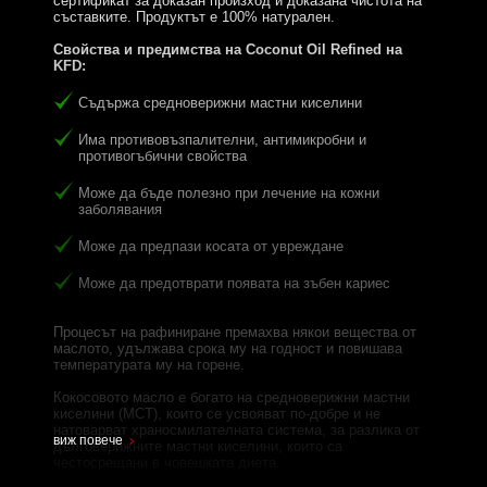
сертификат за доказан произход и доказана чистота на
съставките. Продуктът е 100% натурален.
Свойства и предимства на Coconut Oil Refined на
KFD:
Съдържа средноверижни мастни киселини
Има противовъзпалителни, антимикробни и
противогъбични свойства
Може да бъде полезно при лечение на кожни
заболявания
Може да предпази косата от увреждане
Може да предотврати появата на зъбен кариес
Процесът на рафиниране премахва някои вещества от
маслото, удължава срока му на годност и повишава
температурата му на горене.
Кокосовото масло е богато на средноверижни мастни
киселини (MCT), които се усвояват по-добре и не
натоварват храносмилателната система, за разлика от
виж повече
дълговерижните мастни киселини, които са
честосрещани в човешката диета.