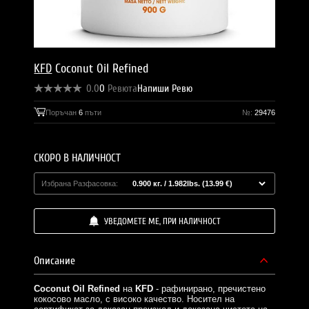
KFD
Coconut Oil Refined
0.0
0
Ревюта
Напиши Ревю
Поръчан
6
пъти
№:
29476
СКОРО В НАЛИЧНОСТ
Избрана Разфасовка:
УВЕДОМЕТЕ МЕ, ПРИ НАЛИЧНОСТ
Описание
Coconut Oil Refined
на
KFD
- рафинирано, пречистено
кокосово масло, с високо качество. Носител на