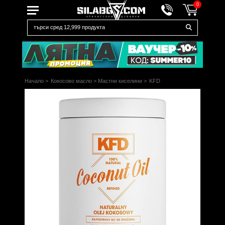
0
Начало
>
Кокосово масло
>
Мастни киселини
>
KFD